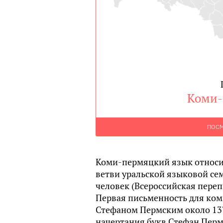
Коми-
ПОСМ
Коми-пермяцкий язык относи
ветви уральской языковой сем
человек (Всероссийская перепи
Первая письменность для ком
Стефаном Пермским около 137
начертания букв Стефан Перм