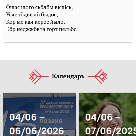
Ӧшас шогӧ сьӧлӧм вылiсь,
Усяс тӧдвылӧ быдӧс,
Кӧр ме кая керӧс йылӧ,
Кӧр нёджжӧвта горт пельӧс.
Календарь
04/06 –
04/06 –
06/06/2026
07/06/202