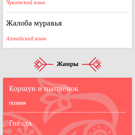
Чукотский язык
Жалоба муравья
Алтайский язык
Жанры
Коршун и цыплёнок
ПОЭЗИЯ
Гнёзда