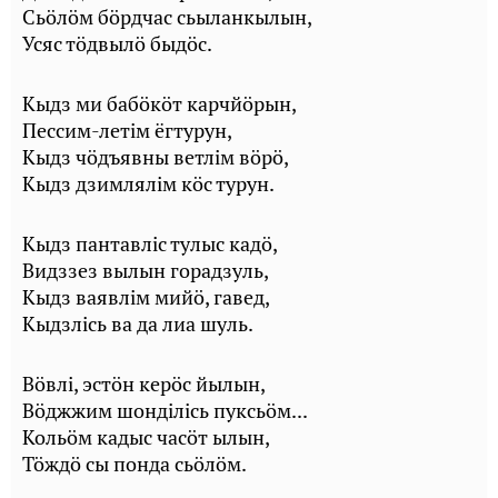
Сьӧлӧм бӧрдчас сьыланкылын,
Усяс тӧдвылӧ быдӧс.
Кыдз ми бабӧкӧт карчйӧрын,
Пессим-летiм ёгтурун,
Кыдз чӧдъявны ветлiм вӧрӧ,
Кыдз дзимлялiм кӧс турун.
Кыдз пантавлiс тулыс кадӧ,
Видззез вылын горадзуль,
Кыдз ваявлiм мийӧ, гавед,
Кыдзлiсь ва да лиа шуль.
Вӧвлi, эстӧн керӧс йылын,
Вӧджжим шондiлiсь пуксьӧм...
Кольӧм кадыс часӧт ылын,
Тӧждӧ сы понда сьӧлӧм.