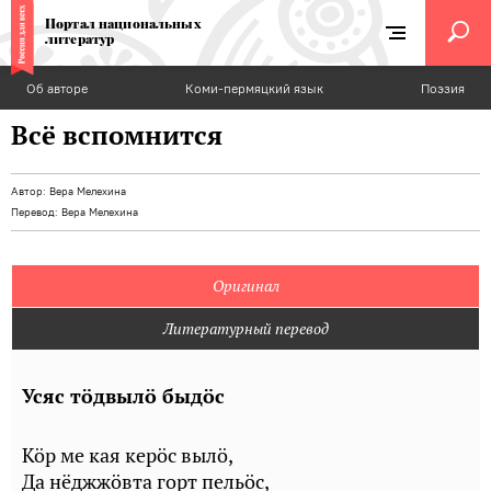
Портал национальных
литератур
Об авторе
Коми-пермяцкий язык
Поэзия
Всё вспомнится
Автор:
Вера Мелехина
Перевод:
Вера Мелехина
Оригинал
Литературный перевод
Усяс тӧдвылӧ быдӧс
Кӧр ме кая керӧс вылӧ,
Да нёджжӧвта горт пельӧс,