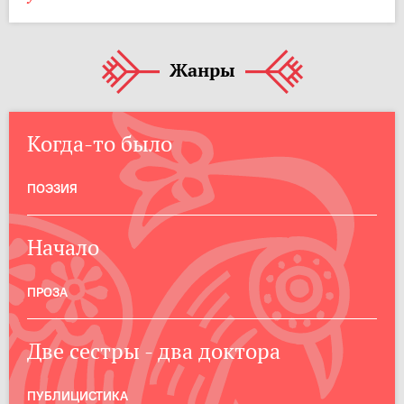
Жанры
Когда-то было
ПОЭЗИЯ
Начало
ПРОЗА
Две сестры - два доктора
ПУБЛИЦИСТИКА