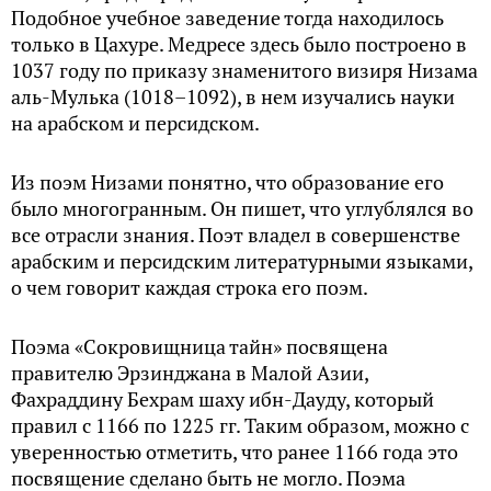
Подобное учебное заведение тогда находилось
только в Цахуре. Медресе здесь было построено в
1037 году по приказу знаменитого визиря Низама
аль-Мулька (1018–1092), в нем изучались науки
на арабском и персидском.
Из поэм Низами понятно, что образование его
было многогранным. Он пишет, что углублялся во
все отрасли знания. Поэт владел в совершенстве
арабским и персидским литературными языками,
о чем говорит каждая строка его поэм.
Поэма «Сокровищница тайн» посвящена
правителю Эрзинджана в Малой Азии,
Фахраддину Бехрам шаху ибн-Дауду, который
правил с 1166 по 1225 гг. Таким образом, можно с
уверенностью отметить, что ранее 1166 года это
посвящение сделано быть не могло. Поэма