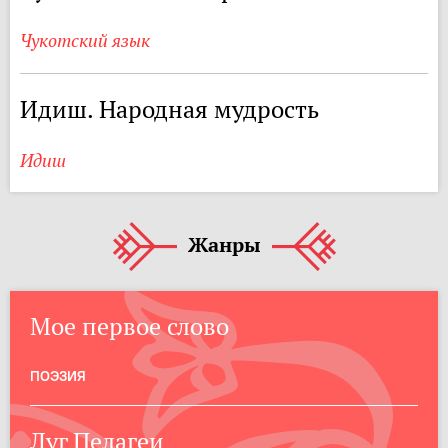
Чукотский язык
Идиш. Народная мудрость
Идиш
Жанры
Мое первое слово
ПОЭЗИЯ
Луг Пелагеи