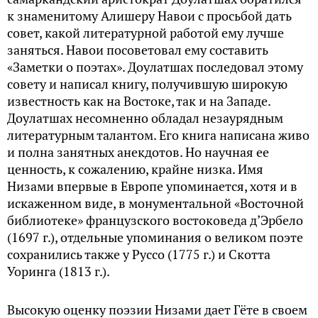
к знаменитому Алишеру Навои с просьбой дать
совет, какой литературной работой ему лучше
заняться. Навои посоветовал ему составить
«Заметки о поэтах». Доулатшах последовал этому
совету и написал книгу, получившую широкую
известность как на Востоке, так и на Западе.
Доулатшах несомненно обладал незаурядным
литературным талантом. Его книга написана живо
и полна занятных анекдотов. Но научная ее
ценность, к сожалению, крайне низка. Имя
Низами впервые в Европе упоминается, хотя и в
искаженном виде, в монументальной «Восточной
библиотеке» французского востоковеда д’Эрбело
(1697 г.), отдельные упоминания о великом поэте
сохранились также у Руссо (1775 г.) и Скотта
Уоринга (1813 г.).
Высокую оценку поэзии Низами дает Гёте в своем