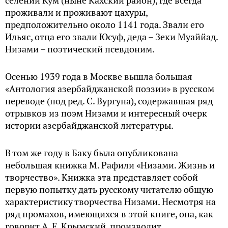
селении Кум (ныне Кахский район), где всегда
проживали и проживают цахуры,
предположительно около 1141 года. Звали его
Ильяс, отца его звали Юсуф, деда – Зеки Муаййад.
Низами – поэтический псевдоним.
Осенью 1939 года в Москве вышла большая
«Антология азербайджанской поэзии» в русском
переводе (под ред. С. Вургуна), содержавшая ряд
отрывков из поэм Низами и интересный очерк
истории азербайджанской литературы.
В том же году в Баку была опубликована
небольшая книжка М. Рафили «Низами. Жизнь и
творчество». Книжка эта представляет собой
первую попытку дать русскому читателю общую
характеристику творчества Низами. Несмотря на
ряд промахов, имеющихся в этой книге, она, как
говорит А. Е. Крымский, производит