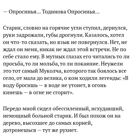
— Опросинья... Тодинова Опросинья...
Старик, словно на горячие угли ступил, дернулся,
руки задрожали, губы дрогнули. Казалось, хотел
он что-то сказать, но язык не повернулся. Нет, не
ждал он меня, никак не ждал этой встречи. Не по
себе стало ему. В мутных глазах его читались то ли
просьба, то ли мольба, то ли покаяние. Неужели
это тот самый Муколча, которого так боялось все
село, от мала до велика, о ком ходили легенды: «В
воду бросишь — в воде не утонет, в огонь
кинешь — в огне не cгopит».
Передо мной сидел обессиленный, исхудавший,
немощный больной старик. И был похож он на
дерево, высохшее до самых корней,
дотронешься — тут же рухнет.