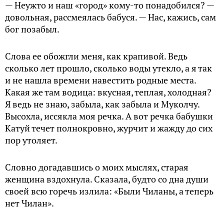
— Неужто и наш «город» кому-то понадобился? —
довольная, рассмеялась бабуся. — Нас, кажись, сам
бог позабыл.
Слова ее обожгли меня, как крапивой. Ведь
сколько лет прошло, сколько воды утекло, а я так
и не нашла времени навестить родные места.
Какая же там водица: вкусная, теплая, холодная?
Я ведь не знаю, забыла, как забыла и Муколчу.
Высохла, иссякла моя речка. А вот речка бабушки
Катуй течет полнокровно, журчит и жажду до сих
пор утоляет.
Словно догадавшись о моих мыслях, старая
женщина вздох­нула. Сказала, будто со дна души
своей всю горечь излила: «Были Чиланы, а теперь
нет Чилан».