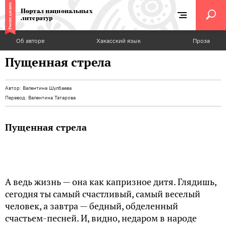
Портал национальных
литератур
Об авторе
Хакасский язык
Проза
Пущенная стрела
Автор:
Валентина Шулбаева
Перевод:
Валентина Татарова
Пущенная стрела
А ведь жизнь — она как капризное дитя. Глядишь,
сегодня ты самый счастливый, самый веселый
человек, а завтра — бедный, обделенный
счастьем-песней. И, видно, недаром в народе