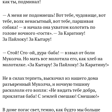
как ты, подминал!
— А меня не подомнешь! Вот тебе, чудовище, вот
тебе, волк ненасытный, вот тебе, паршивая
собака! — и начала она ухватом колотить по
голове ночного «гостя». — За Каратину!
За Пайлоку! За Кытару!
— Стой! Сто-ой, дура-баба! — взвыл от боли
Муколча. Но мать все молотила его, как хлеб на
молотилке. «За Кытару! За Пайлоку! За Каратину!»
Не в силах терпеть, выскочил из нашего дома
разъяренный Муколча, и ночную тишину
раскололи его вопли: «Не видать тебе добра,
проклятая баба! С землей смешаю! Смешаю!»
В доме погас свет, темно, как будто мы больше