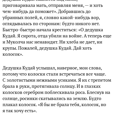
приговаривала мать, отправляя меня, — и хоть
чем-нибудь да поможет». Добравшись до
убранных полей, я, словно какой-нибудь вор,
оглядывалась по сторонам: будто никого нет.
Быстро-быстро начала креститься: «О дедушка
Кудай. Я сирота, отца убили на войне. А теперь еще
и Муколча нас ненавидит. Ни хлеба не дает, ни
крупы. Пожалей, дедушка Кудай. Дай хоть
колосок».
Дедушка Кудай услышал, наверное, мои слова,
потому что колоски стали встречаться все чаще.
С золотистыми нежными усиками. Я их с трепетом
брала в руки, протягивала солнцу. И в глазках
колосков серебром поблескивала роса. Блеснув на
солнце, росинки скатывались на землю. Будто
плакал колосок. «Я бы не брала тебя, колосок, но
я так хочу есть».