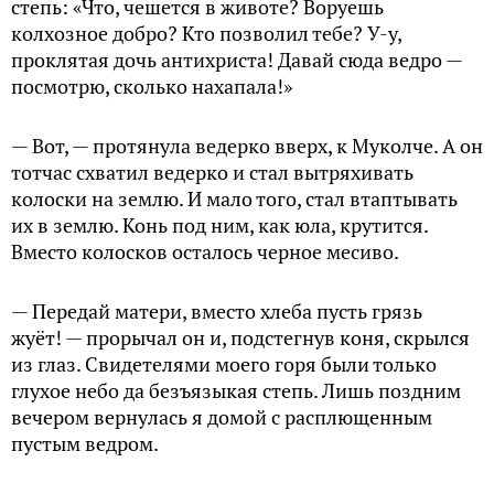
степь: «Что, чешется в животе? Воруешь
колхозное добро? Кто позволил тебе? У-у,
проклятая дочь антихриста! Давай сюда ведро —
посмотрю, сколько нахапала!»
— Вот, — протянула ведерко вверх, к Муколче. А он
тотчас схватил ведерко и стал вытряхивать
колоски на землю. И мало того, стал втаптывать
их в землю. Конь под ним, как юла, крутится.
Вместо колосков осталось черное месиво.
— Передай матери, вместо хлеба пусть грязь
жуёт! — прорычал он и, подстегнув коня, скрылся
из глаз. Свидетелями моего горя были только
глухое небо да безъязыкая степь. Лишь поздним
вечером вернулась я домой с расплющенным
пустым ведром.