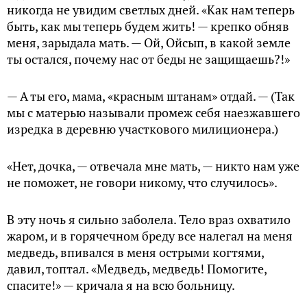
никогда не увидим светлых дней. «Как нам теперь
быть, как мы теперь будем жить! — крепко обняв
меня, зaрыдала мать. — Ой, Ойсып, в какой земле
ты остался, почему нас от беды не защищаешь?!»
— А ты его, мама, «красным штанам» отдай. — (Так
мы с матерью называли промеж себя наезжавшего
изредка в деревню участкового милиционера.)
«Нет, дочка, — отвечала мне мать, — никто нам уже
не поможет, не говори никому, что случилось».
В эту ночь я сильно заболела. Тело враз охватило
жаром, и в горячечном бреду все налегал на меня
медведь, впивался в меня острыми когтями,
давил, топтал. «Медведь, медведь! Помогите,
спасите!» — кричала я на всю больницу.