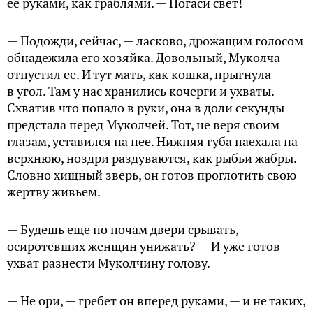
ее руками, как граблями. — Погаси свет!
— Подожди, сейчас, — ласково, дрожащим голосом
обнадежила его хозяйка. Довольный, Муколча
отпустил ее. И тут мать, как кошка, прыгнула
в угол. Там у нас хранились кочерги и ухваты.
Схватив что попало в руки, она в доли секунды
предстала перед Муколчей. Тот, не веря своим
глазам, уставился на нее. Нижняя губа наехала на
верхнюю, ноздри раздуваются, как рыбьи жабры.
Словно хищный зверь, он готов проглотить свою
жертву живьем.
— Будешь еще по ночам двери срывать,
осиротевших женщин унижать? — И уже готов
ухват разнести Муколчину голову.
— Не ори, — гребет он вперед руками, — и не таких,