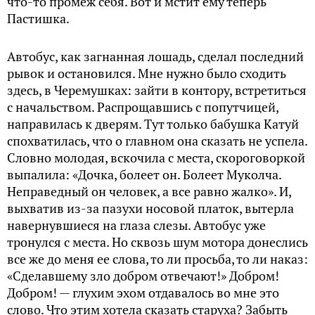
что-то промеж себя. Вот и мстит ему теперь
Пастишка.
Автобус, как загнанная лошадь, сделал последний
рывок и остановился. Мне нужно было сходить
здесь, в Черемушках: зайти в контору, встретиться
с начальством. Распрощавшись с попутчицей,
направилась к дверям. Тут только бабушка Катуй
спохватилась, что о главном она сказать не успела.
Словно молодая, вскочила с места, скороговоркой
выпалила: «Дочка, болеет он. Болеет Муколча.
Неправедный он человек, а все равно жалко». И,
выхватив из-за пазухи носовой платок, вытерла
навернувшиеся на глаза слезы. Автобус уже
тронулся с места. Но сквозь шум мотора донеслись
все же до меня ее слова, то ли просьба, то ли наказ:
«Сделавшему зло добром отвечают!» Доб­ром!
Добром! — глухим эхом отдавалось во мне этo
слово. Что этим хотела сказать старуха? Забыть