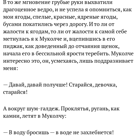
В то же мгновение грубые руки выхватили
драгоценное ведро, и не успела я опомниться, как
мои ягоды, спелые, красные, ядреные ягоды,
бусами покатились через дорогу. И то ли от
жалости к ягодам, то ли от жалости к самой себе
метнулась я к Муколче и, вцепившись в его
пиджак, как доведенный до отчаяния щенок,
начала его в бессильной ярости теребить. Муколче
интересно это, он, усмехаясь, лишь поддразнивает
меня:
— Давай, давай получше! Старайся, девочка,
старайся!
А вокруг шум-галдеж. Проклятья, ругань, как
камни, летят в Муколчу:
— В воду бросишь — в воде не захлебнется!