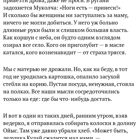
привезти дрова, даже не проси. В ругани
задохнется Муколча: «Ноги есть — принеси!»
И сколько бы женщины ни заступались за маму,
ничего не могли добиться. У него уж больно
длинные руки были и слишком большая власть.
Как коршун с неба, он будто одним взглядом
озирал все село. Кого он приголубит — в масле
катался, кого возненавидит — от страха трясся.
Мы с матерью не дрожали. Но, как на беду, в тот
год не уродилась картошка, опалило засухой
стебли на корню. Пустая посуда, ненужная, стояла
на полках. Все наши мысли сосредоточились
только на еде: где бы что-нибудь достать.
И вот в один из таких дней, ранним утром, взяв
ведерко, я отпра­вилась собирать колоски в долину
Ойыс. Там уже давно убрали хлеб. «Может быть,
дедушка Кудай сжалится над нами, —