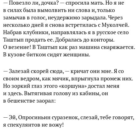
— Повезло ли, дочка? — спросила мать. Но я не
в силах была вымолвить ни слова и, только
замычав в голос, неудержимо зарыдала. Через
несколько дней я снова встретилась с Муколчей.
Набрав клубники, направлялась я в русское село
Таштып продать ее. Добралась до конторы.
О везение! В Таштып как раз машина снаряжается.
В кузове битком сидят женщины.
— Залезай скорей сюда, — кричат они мне. Я со
своим ведром, как мячик, впрыгнула промеж них.
Но зоркий глаз этого «коршуна» достал меня
и здесь. Вытягивая голову из кабины, он
в бешенстве заорал:
— Эй, Опросиньин суразенок, слезай, тебе говорят,
я спекулянтов не вожу!