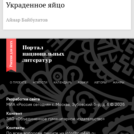
Украденное яйцо
Айнар Байбулатов
Портал
национальных
литератур
О ПРОЕКТЕ
НОВОСТИ
КАЛЕНДАРЬ
ЯЗЫКИ
АВТОРЫ
ЖАНРЫ
Разработка сайта
МИА «Россия сегодня» г. Москва, Зубовский б-р, д.4 © 2026
Контент
ЗАО «Объединенное гуманитарное издательство»
Контакты
По всем вопросам пишите на
info@rus4all.ru