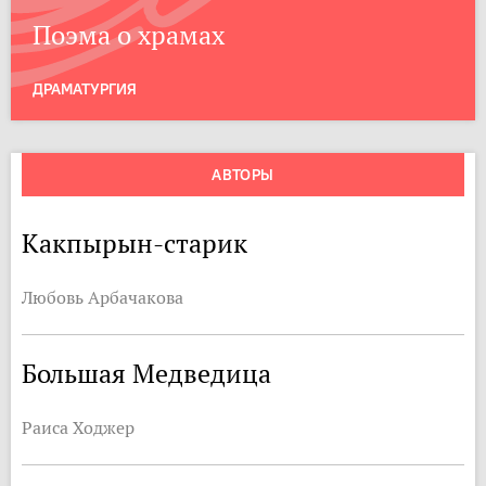
Поэма о храмах
ДРАМАТУРГИЯ
АВТОРЫ
Какпырын-старик
Любовь Арбачакова
Большая Медведица
Раиса Ходжер