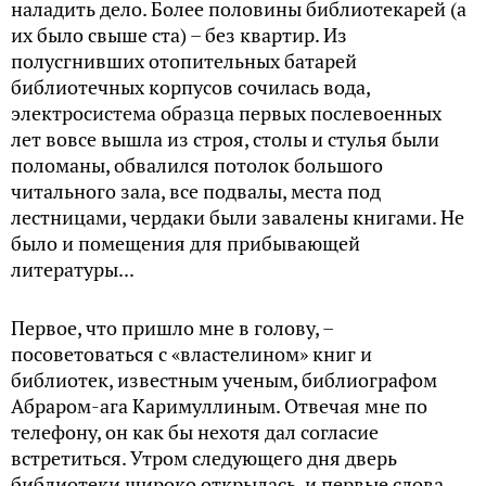
наладить дело. Более половины библиотекарей (а
их было свыше ста) – без квартир. Из
полусгнивших отопительных батарей
библиотечных корпусов сочилась вода,
электросистема образца первых послевоенных
лет вовсе вышла из строя, столы и стулья были
поломаны, обвалился потолок большого
читального зала, все подвалы, места под
лестницами, чердаки были завалены книгами. Не
было и помещения для прибывающей
литературы...
Первое, что пришло мне в голову, –
посоветоваться с «властелином» книг и
библиотек, известным ученым, библиографом
Абраром-ага Каримуллиным. Отвечая мне по
телефону, он как бы нехотя дал согласие
встретиться. Утром следующего дня дверь
библиотеки широко открылась, и первые слова,