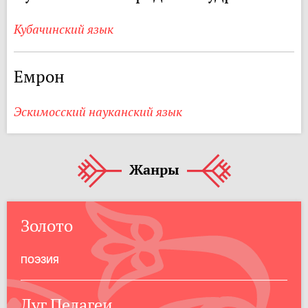
Кубачинский язык
Емрон
Эскимосский науканский язык
Жанры
Золото
ПОЭЗИЯ
Луг Пелагеи