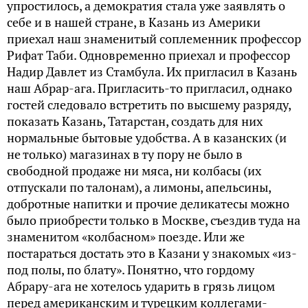
упростилось, а демократия стала уже заявлять о
себе и в нашей стране, в Казань из Америки
приехал наш знаменитый соплеменник профессор
Рифат Таби. Одновременно приехал и профессор
Надир Давлет из Стамбула. Их пригласил в Казань
наш Абрар-ага. Пригласить-то пригласил, однако
гостей следовало встретить по высшему разряду,
показать Казань, Татарстан, создать для них
нормальные бытовые удобства. А в казанских (и
не только) магазинах в ту пору не было в
свободной продаже ни мяса, ни колбасы (их
отпускали по талонам), а лимоны, апельсины,
добротные напитки и прочие деликатесы можно
было приобрести только в Москве, съездив туда на
знаменитом «колбасном» поезде. Или же
постараться достать это в Казани у знакомых «из-
под полы, по блату». Понятно, что гордому
Абрару-ага не хотелось ударить в грязь лицом
перед американским и турецким коллегами-