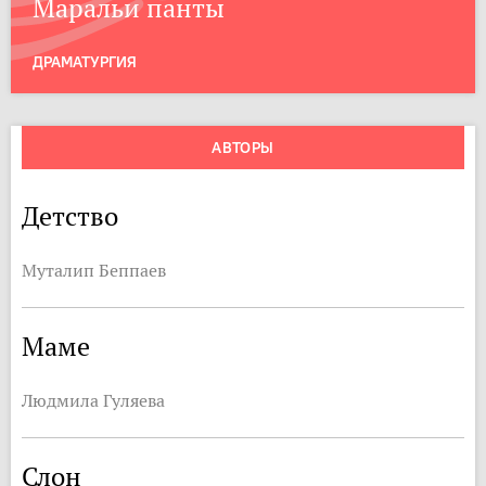
Маральи панты
ДРАМАТУРГИЯ
АВТОРЫ
Детство
Муталип Беппаев
Маме
Людмила Гуляева
Слон