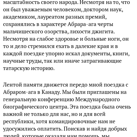
масштабность своего народа. Несмотря на то, что
он был уважаемым человеком, доктором наук,
академиком, лауреатом разных премий,
сохранялись в характере Абрара-ага черты
мальчишеского озорства, лихости джигита.
Несмотря на слабое здоровье и больные ноги, он
то и дело стремился ехать в далекие края и в
каждой поездке упорно искал документы, книги,
научные труды, так или иначе затрагивающие
татарскую историю.
Лентой памяти движется передо мной поездка с
Абраром-ага в Канаду. Мы были приглашены на
генеральную конференцию Международного
биографического центра. Эта поездка была очень
важной не только для нас, но и для всей
республики, хотя командировочные нам не
удосужились оплатить. Поискав и найдя добрых
людей, которые оказали нам помощь, мы