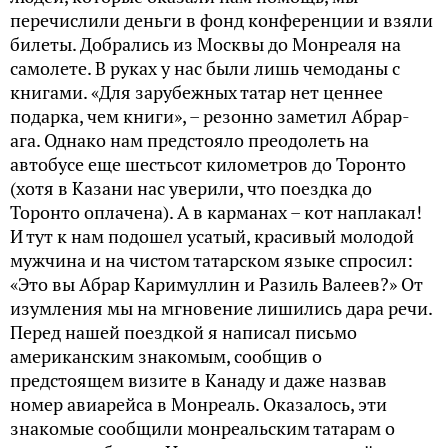
перечислили деньги в фонд конференции и взяли
билеты. Добрались из Москвы до Монреаля на
самолете. В руках у нас были лишь чемоданы с
книгами. «Для зарубежных татар нет ценнее
подарка, чем книги», – резонно заметил Абрар-
ага. Однако нам предстояло преодолеть на
автобусе еще шестьсот километров до Торонто
(хотя в Казани нас уверили, что поездка до
Торонто оплачена). А в карманах – кот наплакал!
И тут к нам подошел усатый, красивый молодой
мужчина и на чистом татарском языке спросил:
«Это вы Абрар Каримуллин и Разиль Валеев?» От
изумления мы на мгновение лишились дара речи.
Перед нашей поездкой я написал письмо
американским знакомым, сообщив о
предстоящем визите в Канаду и даже назвав
номер авиарейса в Монреаль. Оказалось, эти
знакомые сообщили монреальским татарам о