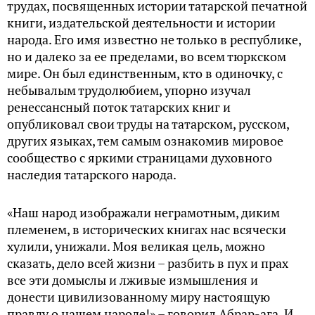
трудах, посвященных истории татарской печатной
книги, издательской деятельности и истории
народа. Его имя известно не только в республике,
но и далеко за ее пределами, во всем тюркском
мире. Он был единственным, кто в одиночку, с
небывалым трудолюбием, упорно изучал
ренессансный поток татарских книг и
опубликовал свои труды на татарском, русском,
других языках, тем самым ознакомив мировое
сообщество с яркими страницами духовного
наследия татарского народа.
«Наш народ изображали неграмотным, диким
племенем, в исторических книгах нас всячески
хулили, унижали. Моя великая цель, можно
сказать, дело всей жизни – разбить в пух и прах
все эти домыслы и лживые измышления и
донести цивилизованному миру настоящую
правду о нашем народе!» – говорил Абрар-ага. И