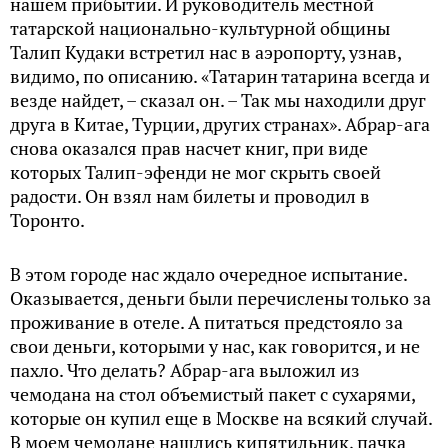
нашем прибытии. И руководитель местной
татарской национально-культурной общины
Талип Кудаки встретил нас в аэропорту, узнав,
видимо, по описанию. «Татарин татарина всегда и
везде найдет, – сказал он. – Так мы находили друг
друга в Китае, Турции, других странах». Абрар-ага
снова оказался прав насчет книг, при виде
которых Талип-эфенди не мог скрыть своей
радости. Он взял нам билеты и проводил в
Торонто.
В этом городе нас ждало очередное испытание.
Оказывается, деньги были перечислены только за
проживание в отеле. А питаться предстояло за
свои деньги, которыми у нас, как говорится, и не
пахло. Что делать? Абрар-ага выложил из
чемодана на стол объемистый пакет с сухарями,
которые он купил еще в Москве на всякий случай.
В моем чемодане нашлись кипятильник, пачка