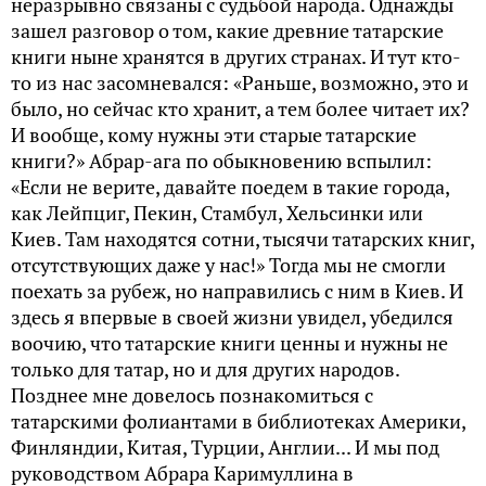
неразрывно связаны с судьбой народа. Однажды
зашел разговор о том, какие древние татарские
книги ныне хранятся в других странах. И тут кто-
то из нас засомневался: «Раньше, возможно, это и
было, но сейчас кто хранит, а тем более читает их?
И вообще, кому нужны эти старые татарские
книги?» Абрар-ага по обыкновению вспылил:
«Если не верите, давайте поедем в такие города,
как Лейпциг, Пекин, Стамбул, Хельсинки или
Киев. Там находятся сотни, тысячи татарских книг,
отсутствующих даже у нас!» Тогда мы не смогли
поехать за рубеж, но направились с ним в Киев. И
здесь я впервые в своей жизни увидел, убедился
воочию, что татарские книги ценны и нужны не
только для татар, но и для других народов.
Позднее мне довелось познакомиться с
татарскими фолиантами в библиотеках Америки,
Финляндии, Китая, Турции, Англии... И мы под
руководством Абрара Каримуллина в