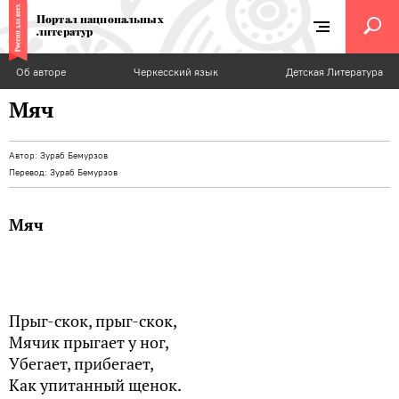
Портал национальных
литератур
Об авторе
Черкесский язык
Детская Литература
Мяч
Автор:
Зураб Бемурзов
Перевод:
Зураб Бемурзов
Мяч
Прыг-скок, прыг-скок,
Мячик прыгает у ног,
Убегает, прибегает,
Как упитанный щенок.