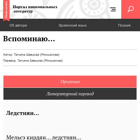
Портал национальных
литератур
Об авторе
Эрзянский язык
Поэзия
Вспоминаю...
Автор:
Татьяна Швецова (Мокшанова)
Перевод:
Татьяна Швецова (Мокшанова)
Оригинал
Литературный перевод
Ледстнян…
Мельсэ кирдян… ледстнян…