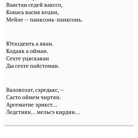
Ванстан седей вакссо,
Конась васня кецни,
Мейле — панксонь-панксонь.
Ютазденть а яван.
Кодаяк а ойман.
Сехте уцяскаван
Ды сехте пайстоман.
Валовозат, сэредькс, —
Састо оймем чиртян.
Арсематне эрикст…
Ледстнян… мельсэ кирдян…