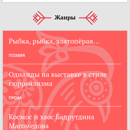
Жанры
Рыбка, рыбка, златопёрая...
ПОЭЗИЯ
Однажды на выставке в стиле
сюрреализма
ПРОЗА
Космос и хаос Бадрутдина
Магомедова