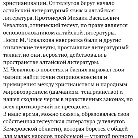
христианизации. От телеутов берут начало
алтайский литературный язык и алтайская
литература. Протоиерей Михаил Васильевич
Чевалков, этнический телеут, по праву является
основоположником алтайской литературы.
После М. Чевалкова наверняка были и другие
этнические телеуты, проявившие литературный
талант, но они, вероятно, действовали в
пространстве алтайской литературы.
М. Чевалков в повестях и баснях выражал свои
чаяния найти точки соприкосновения и
примирения между христианством и народным
мировоззрением (шаманизм-тенгрианство) и
нашел сходные черты в нравственных законах, но
всех противоречий не преодолел.
В наше время, можно сказать, образовалась своя
собственная телеутская литература (у телеутов
Кемеровской области), которая борется с общей
для малых народов проблемой — утратой родного