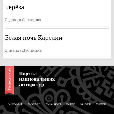
Берёза
Евдокия Серасхова
Белая ночь Карелии
Зинаида Дубинина
Портал
национальных
литератур
О ПРОЕКТЕ
НОВОСТИ
КАЛЕНДАРЬ
ЯЗЫКИ
АВТОРЫ
ЖАНРЫ