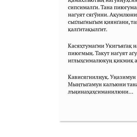
сипсималґи. Тана пиюгум
наґуят сяґўини. Ақумлюн
сыґлыґныґым қиянґани, т
қалґитақылґит.
Касяҳтумаґми Укигъяґақ н
пиюгмың. Такут наґуят аґ
иглыҳсималюкуң қикмиқ 
Кависягнилңуқ. Уңазимун 
Мыңтыґамун калъюни тана
лъңинаҳаҳсиманилюни…