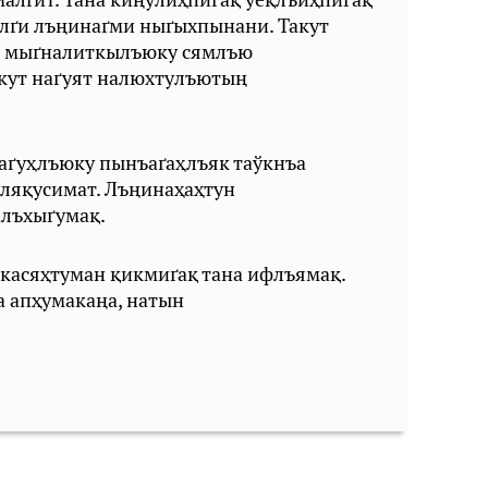
алґи лъңинаґми ныґыхпынани. Такут
и мыґналиткылъюку сямлъю
акут наґуят налюхтулъютың
аґуҳлъюку пынъаґаҳлъяк таўкнъа
уляқусимат. Лъңинаҳаҳтун
алъхыґумақ.
касяҳтуман қикмиґақ тана ифлъямақ.
 апҳумакаңа, натын