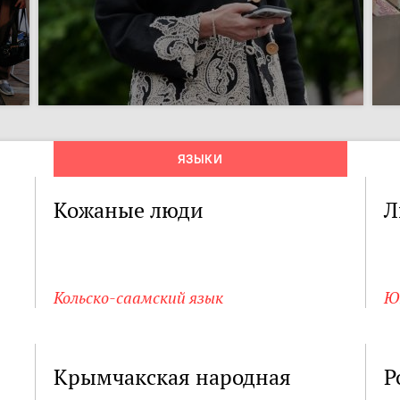
ЯЗЫКИ
Кожаные люди
Л
Кольско-саамский язык
Ю
Крымчакская народная
Р