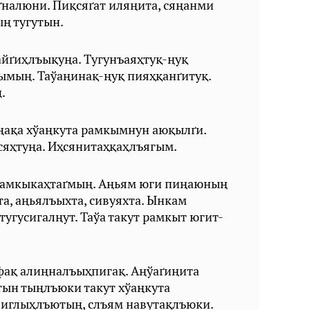
налюни. Пиқсяґат иляңита, сяңанми
ң тугутын.
айґиҳлъықуңа. Тугунъаяҳтуқ-ңуқ
ымың. Таўаңинақ-ңуқ пияҳқанґитуқ.
ң.
ңақа хўаңкута рамкымнун аюқылґи.
сяҳтуңа. Иҳсянитаҳқаҳлъягым.
рамкыкаҳтаґмың. Аңьям юги пиңаюның
а, аңьялъыхта, сивуяхта. Ынкам
угусигалңут. Таўа такут рамкыт югит-
фақ алиңналъыҳпигақ. Аңўаґиңита
тын тыңлъюки такут хўаңкута
 иглыҳлъютың, слъям навутақлъюки.