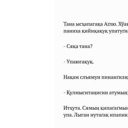
Тана ысҳапагақа Аґлю. Хў
паниха қийиқақуқ упатуґн
- Сяқа тана?
- Упаюгақуқ.
Нақам слъямун пинанґилң
- Қулмыситаңисин атумың
Итҳута. Сямың қипаґаґмың
упа. Лыган нутаґақ ипапик