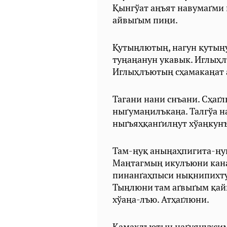
Қынгўат аңъят навумаґми
айвыґым пиңи.
Қутыңлютың, нагун қутыңу
туңаңанун укавык. Иглыҳ
Иглыҳлъютың сҳамакаңат 
Тагани нани снъани. Сҳаґ
ныґумаңилъкаңа. Талгўа н
ныґъяҳқанґилңут хўаңкунъ
Там-ңуқ аныңаҳпигита-ңук
Маңтагмың икулъюни кана
пинанґаҳпыси нықнипихтуқ
Тыңлюни там аґвыґым қайң
хўаңа-лъю. Атҳаґлюни.
Қамахлъютың наґуяңуҳсим