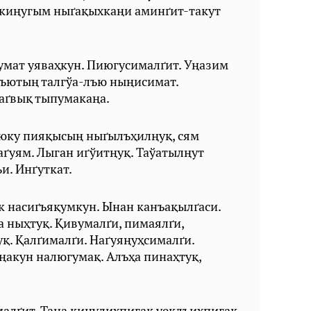
 киңугым ныґақыхкаңи аминґит-такут
мат уяваҳкун. Пиюгусималґит. Уңазим
лъютың талгўа-лъю ныңисимат.
аґвық тыпумакаңа.
люку пияқысың ныґылъҳилңуқ, сям
аґуям. Лыган иґўитңуқ. Таўатылңут
и. Инґуткат.
 насиґъяқумкун. Ынан канъақылґаси.
 ныҳтуқ. Қивумалґи, пимаялґи,
. Қалґималґи. Наґуяңуҳсималґи.
акун налюгумақ. Алъҳа пинаҳтуқ,
алґит. Тана киңулиҳпигақ уеқлъиҳпигақ