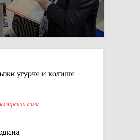
ыжи угурче и колише
кагирский язык
одина