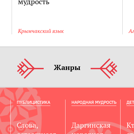
мудрость
Крымчакский язык
Аг
Жанры
ПУБЛИЦИСТИКА
НАРОДНАЯ МУДРОСТЬ
ДЕТ
Слова,
Даргинская
К