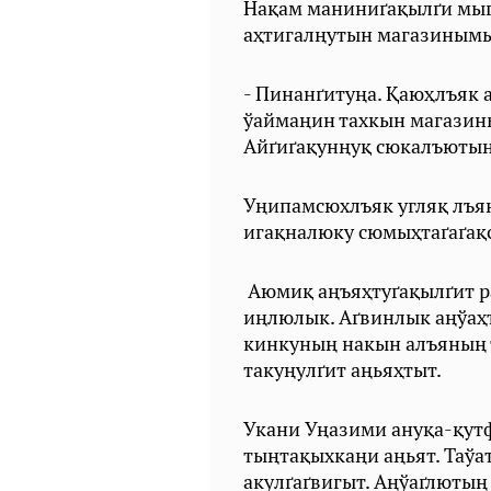
Нақам маниниґақылґи мыґ
аҳтигалңутын магазинымы
- Пинанґитуңа. Қаюҳлъяк 
ўаймаңин тахкын магазин
Айґиґақунңуқ сюкалъюты
Уңипамсюхлъяк угляқ лъя
игақналюку сюмыҳтаґаґақ
Аюмиқ аңъяҳтуґақылґит 
иңлюлык. Аґвинлык аңўаҳт
кинкуның накын алъяның т
такуңулґит аңьяҳтыт.
Укани Уңазими ануқа-қут
тыңтақыхкаңи аңьят. Таўа
акулґаґвигыт. Аңўаґлютың