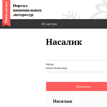
Портал
национальных
литератур
Об авторе
Насалик
Автор:
Нина Энмынкау
Оригинал
Насялык