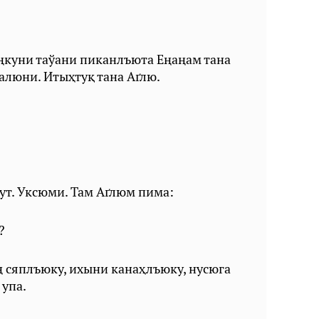
аңкуни таўани пиканлъюта Еңаңам тана
алюни. Итыҳтуқ тана Аґлю.
ут. Уксюми. Там Аґлюм пима:
?
 сяплъюку, ихыни канаҳлъюку, нусюга
 упа.