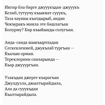
Ингир бла бирге джууукъдан-джууукъ
Келиб, тутуучу къыямат сууукъ,
Таза хауаны къатдырыб, андан
Чокъуракъ мияла эте башлагъан
Болурму? Бир къыйынды солугъан.
Анда-санда шыкъыртладан
Сескекленмей, джукълаб тургъан —
Къалын орман.
Тереклерини санларында —
Къар джууургъан.
Узакъдан джерге къарагъан
Джулдузла, джылтырайдыла,
Ала да сууукъдан
Къалтырайдыла.