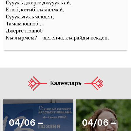
Сууукъ джерге джууукъ ай,
Ётюб, кетиб къалалмай,
Сууукълукъ чекден,
Тамам юшюб...
Джерге тюшюб
Къалырмем? — дегенча, къарайды кёкден.
Календарь
04/06 –
04/06 –