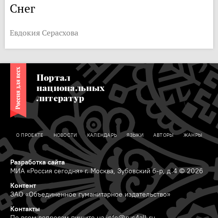
Снег
Евдокия Серасхова
Портал
национальных
литератур
О ПРОЕКТЕ
НОВОСТИ
КАЛЕНДАРЬ
ЯЗЫКИ
АВТОРЫ
ЖАНРЫ
Разработка сайта
МИА «Россия сегодня» г. Москва, Зубовский б-р, д.4 © 2026
Контент
ЗАО «Объединенное гуманитарное издательство»
Контакты
По всем вопросам пишите на
info@rus4all.ru