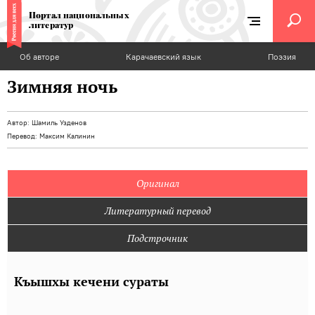
Портал национальных
литератур
Об авторе
Карачаевский язык
Поэзия
Зимняя ночь
Автор:
Шамиль Узденов
Перевод:
Максим Калинин
Оригинал
Литературный перевод
Подстрочник
Къышхы кечени сураты