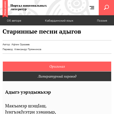
Портал национальных
литератур
Об авторе
Кабардинский язык
Поэзия
Старинные песни адыгов
Автор:
Афлик Оразаев
Перевод:
Александр Пряжников
Оригинал
Литературный перевод
Адыгэ уэрэдыжьхэр
Макъамэр шэщIащ.
IуигъэкIуэтри зэманыр,