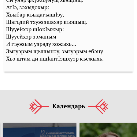
АтIэ, зэхыдохыр:
Хъыбар къыдагъащIэу,
Шагъдий тхуэзэшахэр къощыщ.
Шууейхэр щIокIыжыр:
Шууейхэр зэманым
И гъуэзым уэрэду хожыхь…
Зыгуэрым щышынэу, зыгуэрым ебэну
Хьэ щтам ди пщIантIэшхуэр къежыхь.
Календарь