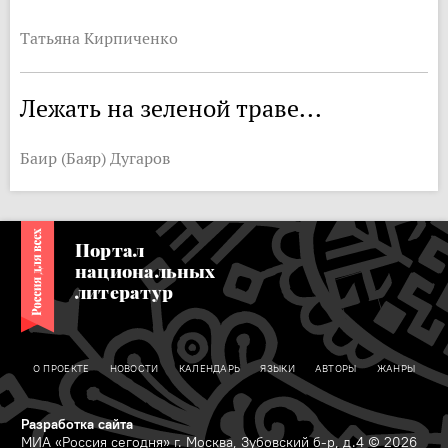
Татьяна Кирпиченко
Лежать на зеленой траве...
Баир (Баяр) Дугаров
Портал
национальных
литератур
О ПРОЕКТЕ
НОВОСТИ
КАЛЕНДАРЬ
ЯЗЫКИ
АВТОРЫ
ЖАНРЫ
Разработка сайта
МИА «Россия сегодня» г. Москва, Зубовский б-р, д.4 © 2026