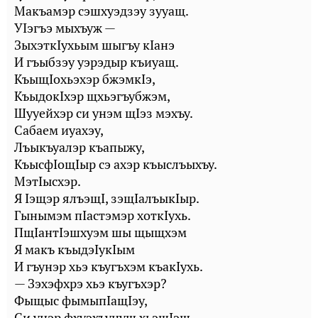
Макъамэр сэшхуэдзэу зууащ.
УIэгъэ мыхъуж —
ЗыхэткIухьым шыгъу кIанэ
И гъыбзэу уэрэдыр къиуащ.
КъыщIохьэхэр бжэмкIэ,
КъыдокIхэр щхьэгъубжэм,
Шууейхэр си унэм щIэз мэхъу.
Сабаем иуахэу,
Лъыкъуалэр къапыжу,
КъысфIощIыр сэ ахэр къыслъыхъу.
МэтIысхэр.
Я Iэщэр ялъэщI, зэщIалъыкIыр.
Гынымэм пIастэмэр хоткIухь.
ПщIантIэшхуэм шы щыщхэм
Я макъ къыдэIукIым
И гъунэр хьэ къугъхэм къакIухь.
— Зэхэфхрэ хьэ къугъхэр?
Фыщыс фымыпIащIэу,
Си унэр фхуэхъунущ хьэщIэщ. —