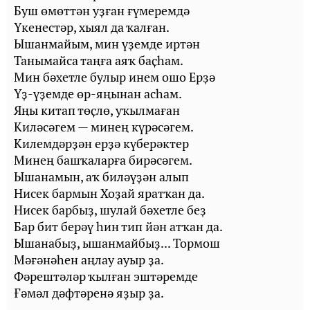
Буш өмөттән уҙған ғүмеремдә
Үкенестәр, хыял да ҡалған.
Ышанмайым, мин үҙемде иртән
Танымайса таңға аяҡ баҫһам.
Мин бәхетле булыр инем ошо Ерҙә
Үҙ-үҙемде өр-яңынан асһам.
Яңы китап төҫлө, уҡылмаған
Киләсәгем — минең күрәсәгем.
Килемдәрҙән ерҙә күберәктер
Минең башҡаларға бирәсәгем.
Ышанамын, аҡ биләүҙән алып
Нисек бармын Хоҙай яратҡан да.
Нисек барбыҙ, шулай бәхетле беҙ
Бар бит берәү һин тип йән атҡан да.
Ышанабыҙ, ышанмайбыҙ... Тормош
Мәғәнәһен аңлау ауыр ҙа.
Фәрештәләр ҡылған эштәремде
Ғәмәл дәфтәренә яҙыр ҙа.