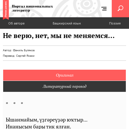
Портал национальных
литератур
Об авторе
Башкирский язык
Поэзия
Не верю, нет, мы не меняемся...
Автор:
Фаниль Буляков
Перевод:
Сергей Янаки
Оригинал
Литературный перевод
* * *
Ышанмайым, үҙгәреүҙәр юҡтыр...
Инанысым бары тик ялған.