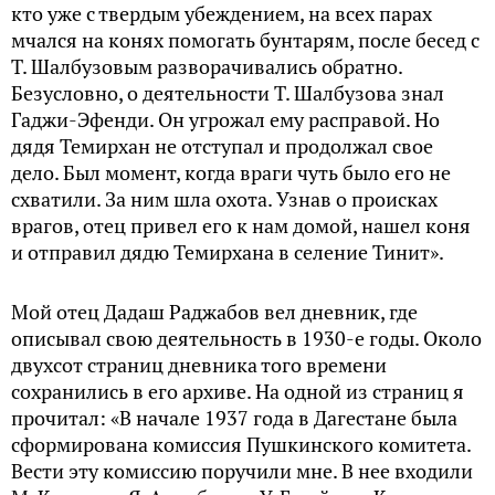
кто уже с твердым убеждением, на всех парах
мчался на конях помогать бунтарям, после бесед с
Т. Шалбузовым разворачивались обратно.
Безусловно, о деятельности Т. Шалбузова знал
Гаджи-Эфенди. Он угрожал ему расправой. Но
дядя Темирхан не отступал и продолжал свое
дело. Был момент, когда враги чуть было его не
схватили. За ним шла охота. Узнав о происках
врагов, отец привел его к нам домой, нашел коня
и отправил дядю Темирхана в селение Тинит».
Мой отец Дадаш Раджабов вел дневник, где
описывал свою деятельность в 1930-е годы. Около
двухсот страниц дневника того времени
сохранились в его архиве. На одной из страниц я
прочитал: «В начале 1937 года в Дагестане была
сформирована комиссия Пушкинского комитета.
Вести эту комиссию поручили мне. В нее входили