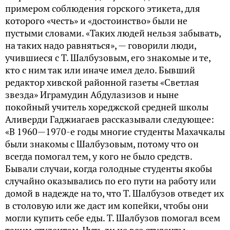
примером соблюдения горского этикета, для
которого «честь» и «достоинство» были не
пустыми словами. «Таких людей нельзя забывать,
на таких надо равняться», — говорили люди,
учившиеся с Т. Шалбузовым, его знакомые и те,
кто с ним так или иначе имел дело. Бывший
редактор хивской районной газеты «Светлая
звезда» Играмудин Абдулазизов и ныне
покойный учитель хореджской средней школы
Аливерди Гаджиагаев рассказывали следующее:
«В 1960—1970-е годы многие студенты Махачкалы
были знакомы с Шалбузовым, потому что он
всегда помогал тем, у кого не было средств.
Бывали случаи, когда голодные студенты якобы
случайно оказывались по его пути на работу или
домой в надежде на то, что Т. Шалбузов отведет их
в столовую или же даст им копейки, чтобы они
могли купить себе еды. Т. Шалбузов помогал всем