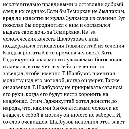
исключительно правдивыми и оставляли добрый
след в их сердцах. Если бы Темирхан не был таким,
вряд ли известный мулла Зулкайда из селения Куг
пожелал бы породниться с ним и согласился
выдать свою дочь за Темирхана. Из-за
человеческих качеств Шалбузова с ним
поддерживал отношения Гаджикуттай из селения
Кандык (богатый в те времена человек). Хоть
Гаджикуттай знал многих уважаемых богословов
и алимов, в том числе у себя в селении, он
завещал, чтобы именно Т. Шалбузов прочитал
молитву над его могилой, когда он умрет. Также
он завещал Т. Шалбузову не прикрывать саваном
его руки, когда его будут нести хоронить на
кладбище. Этим Гаджикуттай хотел донести до
народа, что, какими бы богатствами человек не
владел, с собой в могилу он ничего не заберет. И,
со слов очевидцев, Шалбузов исполнил этот завет
— во время похоронного шествия руки