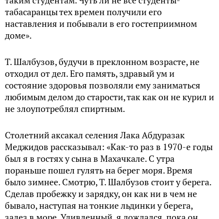
таким студентам. Чуть ли не все студенты-
табасаранцы тех времен получили его
наставления и побывали в его гостеприимном
доме».
Т. Шалбузов, будучи в преклонном возрасте, не
отходил от дел. Его память, здравый ум и
состояние здоровья позволяли ему заниматься
любимым делом до старости, так как он не курил и
не злоупотреблял спиртным.
Столетний аксакал селения Лака Абдуразак
Меджидов рассказывал: «Как-то раз в 1970-е годы
был я в гостях у сына в Махачкале. С утра
пораньше пошел гулять на берег моря. Время
было зимнее. Смотрю, Т. Шалбузов стоит у берега.
Сделав пробежку и зарядку, он как ни в чем не
бывало, наступая на тонкие льдинки у берега,
залез в море. Удивленный, я дождался, пока он