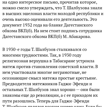
на одно интересное письмо, прочитав которое,
можно смело утверждать, что Т. Шалбузова знали
в высших эшелонах власти молодой республики и
очень высоко оценивали его деятельность. Это
документ 1932 года на бланке Дагестанского
обкома ВКП(б). На нем стоит подпись сотрудника
Дагестанского обкома ВКП(б) М. Абакарова.
В 1930-е годы Т. Шалбузов сталкивался со
многими трудностями. Так, в 1930 году
религиозная верхушка в Табасаране устроила
мятеж против становления советской власти. В
нем участвовали многие неграмотные, не
осознающие смысл мятежа простые крестьяне.
Предводителя мятежников Гаджи-Эфенди и
остальных Т. Шалбузов знал хорошо — они были
знакомы еще до революции, а с ее приходом их
пути разошлись. Теперь для Гаджи-Эфенди
Т. Шалбузов являлся врагом номер один. Если бы