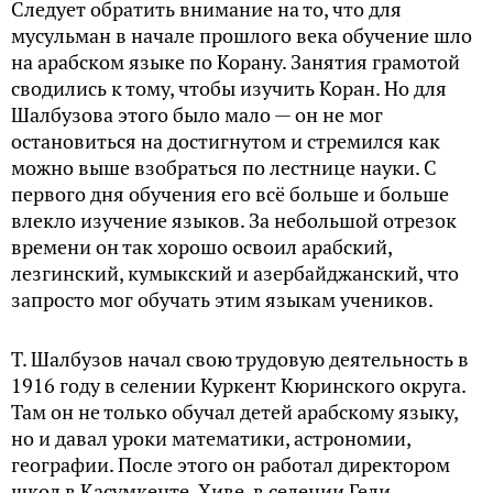
Следует обратить внимание на то, что для
мусульман в начале прошлого века обучение шло
на арабском языке по Корану. Занятия грамотой
сводились к тому, чтобы изучить Коран. Но для
Шалбузова этого было мало — он не мог
остановиться на достигнутом и стремился как
можно выше взобраться по лестнице науки. С
первого дня обучения его всё больше и больше
влекло изучение языков. За небольшой отрезок
времени он так хорошо освоил арабский,
лезгинский, кумыкский и азербайджанский, что
запросто мог обучать этим языкам учеников.
Т. Шалбузов начал свою трудовую деятельность в
1916 году в селении Куркент Кюринского округа.
Там он не только обучал детей арабскому языку,
но и давал уроки математики, астрономии,
географии. После этого он работал директором
школ в Касумкенте, Хиве, в селении Гели