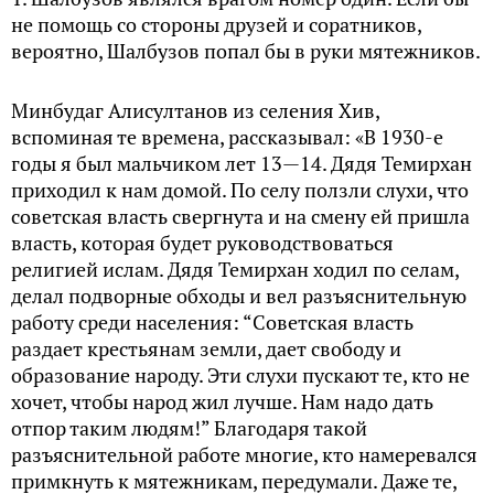
не помощь со стороны друзей и соратников,
вероятно, Шалбузов попал бы в руки мятежников.
Минбудаг Алисултанов из селения Хив,
вспоминая те времена, рассказывал: «В 1930-е
годы я был мальчиком лет 13—14. Дядя Темирхан
приходил к нам домой. По селу ползли слухи, что
советская власть свергнута и на смену ей пришла
власть, которая будет руководствоваться
религией ислам. Дядя Темирхан ходил по селам,
делал подворные обходы и вел разъяснительную
работу среди населения: “Советская власть
раздает крестьянам земли, дает свободу и
образование народу. Эти слухи пускают те, кто не
хочет, чтобы народ жил лучше. Нам надо дать
отпор таким людям!” Благодаря такой
разъяснительной работе многие, кто намеревался
примкнуть к мятежникам, передумали. Даже те,