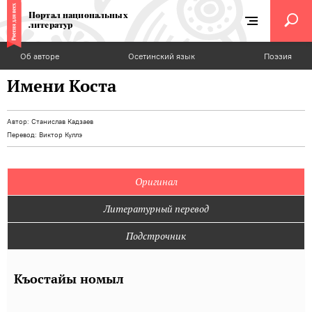
Портал национальных
литератур
Об авторе
Осетинский язык
Поэзия
Имени Коста
Автор:
Станислав Кадзаев
Перевод:
Виктор Куллэ
Оригинал
Литературный перевод
Подстрочник
Къостайы номыл