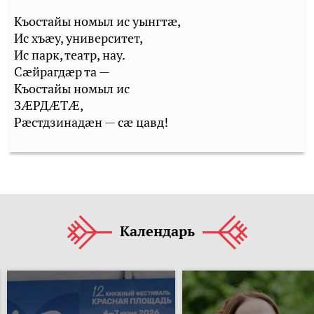
Къостайы номыл ис уынгтæ,
Ис хъæу, университет,
Ис парк, театр, нау.
Сæйрагдæр та —
Къостайы номыл ис
ЗÆРДÆТÆ,
Рæстдзинадæн — сæ цавд!
Календарь