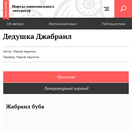
Портал национальных
литератур
Об авторе
Лезгинский язык
Публицистика
Дедушка Джабраил
Автор:
Мариф Кадимов
Перевод:
Мариф Кадимов
Оригинал
Литературный перевод
Жабраил буба