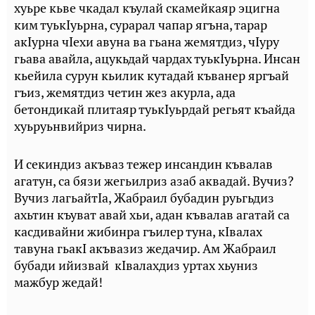
хуьре кьве чкадал къулай скамейкаяр эцигна
ким туькIуьрна, сурарал чапар ягъна, тарар
акIурна чIехи авуна ва гьана жемятдиз, чIуру
гьава авайла, ацукьдай чардах туькIуьрна. Инсан
кьейила сурун кьилик кутадай къванер яргъай
гъиз, жемятдиз четин жез акурла, ада
бетондикай плитаяр туькIуьрдай регьят къайда
хуьруьнвийриз чирна.
И секиндиз акъваз тежер инсандин къвалав
агатун, са бязи жегьилриз азаб аквадай. Вучиз?
Вучиз лагьайтIа, Жабраил бубадин руьгьдиз
ахьтин къуват авай хьи, адан къвалав агатай са
касдивайни жибинра гъилер туна, кIвалах
тавуна гьакI акъвазиз жедачир. Ам Жабраил
бубади ийизвай кIвалахдиз уртах хьуниз
мажбур жедай!