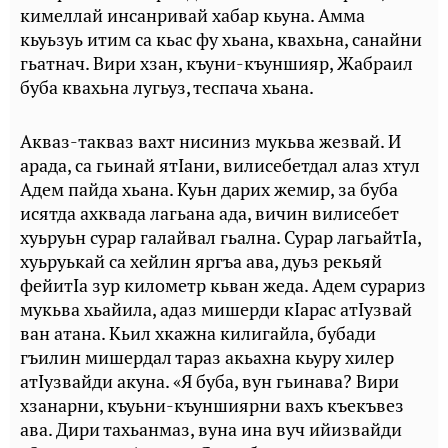
кимеллай инсанривай хабар кьуна. Амма
кьуьзуь итим са кьас фу хьана, квахьна, санайни
гьатнач. Вири хзан, къуни-къуншияр, Жабраил
буба квахьна лугьуз, теспача хьана.
Акваз-такваз вахт нисиниз мукьва жезвай. И
арада, са гьинай ятIани, вилисебетдал алаз хтул
Адем пайда хьана. Куьн дарих жемир, за буба
исятда ахквада лагьана ада, вичин вилисебет
хуьруьн сурар галайвал гьална. Сурар лагьайтIа,
хуьруькай са хейлин яргъа ава, дуьз рекьяй
фейитIа зур километр кьван жеда. Адем сурариз
мукьва хьайила, адаз мишерди кIарас атIузвай
ван атана. Кьил хкажна килигайла, бубади
гъилин мишердал тараз акьахна кьуру хилер
атIузвайди акуна. «Я буба, вун гьинава? Вири
хзанарни, къуьни-къуншиярни вахъ къекъвез
ава. Дири тахьанмаз, вуна ина вуч ийизвайди