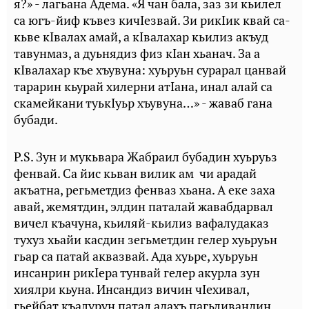
я?» - лагьана Адема. «Я чан бала, заз зи кьилел
са югъ-йиф къвез кичIезвай. Зи рикIик квай са-
кьве кIвалах амай, а кIвалахар кьилиз акъуд
тавунмаз, а дуьнядиз физ кIан хьанач. За а
кIвалахар къе хъувуна: хуьруьн сурарал цанвай
тарарин кьурай хилерни атIана, инал алай са
скамейкани туькIуьр хъувуна…» - жаваб гана
бубади.
P.S. Зун и мукьвара Жабраил бубадин хуьруьз
фенвай. Са йис кьван вилик ам чи арадай
акъатна, регьметдиз фенваз хьана. А еке заха
авай, жемятдин, элдин паталай жавабдарвал
вичел къачуна, кьиляй-кьилиз вафалудаказ
тухуз хьайи касдин зегьметдин гелер хуьруьн
гьар са патай аквазвай. Ада хуьре, хуьруьн
инсанрин рикIера тунвай гелер акурла зун
хиялри кьуна. Инсандиз вичин чIехивал,
гьейбат къалурун патал адахъ пагьливандин