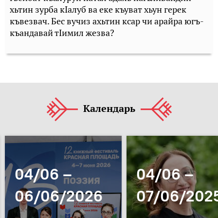
хьтин зурба кIалуб ва еке къуват хьун герек
къвезвач. Бес вучиз ахьтин ксар чи арайра югъ-
къандавай тIимил жезва?
Календарь
04/06 –
04/06 –
06/06/2026
07/06/202