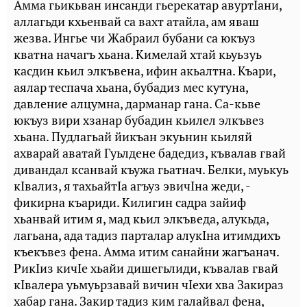
Амма гьикьван инсанди гьерекатар авуртIани,
аллагьди кхьенвай са вахт атайла, ам яваш
жезва. Ингье чи Жабраил бубани са юкъуз
кватна начагъ хьана. Кимелай хтай кьуьзуь
касдин кьил элкъвена, ифин акьалтна. Къари,
аялар теспача хьана, бубадиз мес кутуна,
давление алцумна, дарманар гана. Са-кьве
юкъуз вири хзанар бубадин кьилел элкъвез
хьана. Пудлагьай йикъан экуьнин кьиляй
ахварай аватай Гуьлдене бадедиз, къвалав гвай
дивандал ксанвай къужа гьатнач. Белки, муькуь
кIвализ, я тахьайтIа агъуз эвичIна жеди, -
фикирна къариди. Килигин садра зайиф
хьанвай итим я, мад кьил элкъведа, алукьда,
лагьана, ада тадиз парталар алукIна итимдихъ
къекъвез фена. Амма итим санайни жагъанач.
РикIиз кичIе хьайи дишегьлиди, къвалав гвай
кIвалера уьмуьрзавай вичин чIехи хва Закираз
хабар гана. Закир тадиз ким галайвал фена,