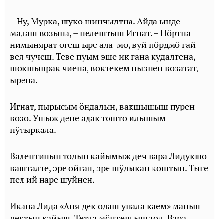
– Ну, Мурка, шуко шинчылтна. Айда ынде
малаш возына, – пелештыш Игнат. – Пӧртна
нимынярат огеш ыре ала-мо, вуй пӧрдмӧ гай
вел чучеш. Теве пуым эше ик гана кудалтена,
шокшынрак чиена, воктекем пызнен возатат,
ырена.
Игнат, пырысым ӧндалын, вакшышыш пурен
возо. Ушыж дене адак тошто илышым
пӱтыркала.
Валентинын толын кайымыж деч вара Лидукшо
вашталте, эре ойган, эре шӱлыкан коштын. Тыге
пел ий наре шуйнен.
Икана Лида «Аня дек олаш унала каем» манын
лектын кайыш. Тетла мӧҥгеш ыш тол. Вара