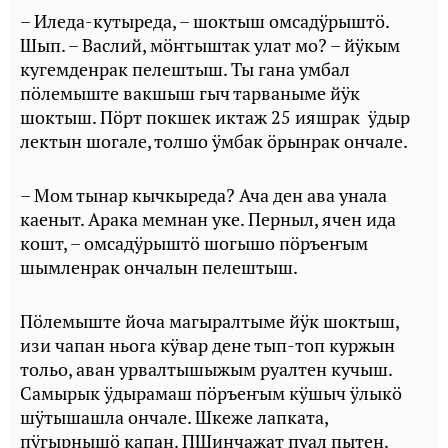
– Иледа-кутыреда, – шоктыш омсадӱрыштӧ.
Шып. – Васлий, мӧҥгыштак улат мо? – йӱкым
кугемденрак пелештыш. Ты гана умбал
пӧлемыште вакшыш гыч тарваныме йӱк
шоктыш. Пӧрт покшек иктаж 25 ияшрак ӱдыр
лектын шогале, толшо ӱмбак ӧрынрак ончале.
– Мом тынар кычкыреда? Ача ден ава унала
каеныт. Арака мемнан уке. Перныл, ячен ида
кошт, – омсадӱрыштӧ шогышо пӧръеҥым
шымленрак ончалын пелештыш.
Пӧлемыште йоча магыралтыме йӱк шоктыш,
изи чапан ньога кӱвар дене тып-топ куржын
тольо, аван урвалтышыжым руалтен кучыш.
Самырык ӱдырамаш пӧръеҥым кӱшыч ӱлыкӧ
шӱтышашла ончале. Шкеже лапката,
пӱгырнышӧ капан. ПШинчажат пуал пытен.