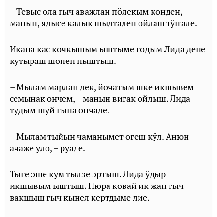
– Тевыс ола гыч аважлан пӧлекым конден, –
манын, ялысе калык шылтален ойлаш тӱҥале.
Икана кас кочкышым ыштыме годым Лида дене
кутыраш шонен пыштыш.
– Мылам марлан лек, йочатым шке икшывем
семынак ончем, – манын вигак ойлыш. Лида
тудым шуй гына ончале.
– Мылам тыйын чаманымет огеш кӱл. Анюн
ачаже уло, – руале.
Тыге эше кум тылзе эртыш. Лида ӱдыр
икшывым ыштыш. Нюра ковай ик жап гыч
вакшыш гыч кынел кертдыме лие.