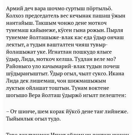
Армий деч вара шочмо суртыш пӧртыльӧ.
Колхоз председатель вес кечынак пашаш ӱжын
наҥгайыш. Такшым чонжо дене моткоч
тунемаш кайынеже, кӱсен гына рожын. Пырля
тунемме йолташыже-влак кас еда ӱдыр ончаш
лектыт, а тудын вашталтен чияш тувыр-
йолашыжат уке. Игнатлан пошкудо ялысе
ӱдыр, Лида, моткоч келша. Тудлан веле мо?
Районысо уло качымарий-влак тудын почеш
шӱдыраҥыштыт. Ӱдыр огыл, чылт суксо. Икана
Лида дек лишемаш, чон шижмашыжым
луктын ойлашат тоштын. Тунам воктене
шогышо Вера йолташ ӱдыржӧ игылт пелештен:
– От шинче, шем корак йӱксӧ дене таҥ лийнеже.
Тыйынлык огыл тудо.
Теве лач тунамак Игнат айдемыш лекташ шонен