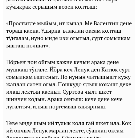
кӱчыкрак серышым возен колтыш:
«Проститле мыйым, ит кычал. Ме Валентин дене
тораш каена. Ӱдырна-влаклан оксам колташ
тӱҥалам, нуно ынде изи огытыл, сурт сомылкам
ышташ полшат».
Пӧръеҥ чон ойгым кажне кечын арака дене
мушкаш тӱҥале. Йӧра кеч Ленук ден Катюк сурт
сомылкам ыштеныт. Но нунын чытышышт кужу
жаплан ситен огыл. Пошкудо ялыш кокашт деке
илаш лектын каеныт. Суртоза чылт шкет
шинчен кодын. Арака сеҥыш: кече дене кече
лугалтыч, илыш поргемыш савырныш.
Теве ынде шым ий тулык коля гай шкет ила. Кок
ий ончыч Ленук марлан лекте, сӱанлан оксам
йодаш толын кайыш. Сӱаныш ыш ӱж.