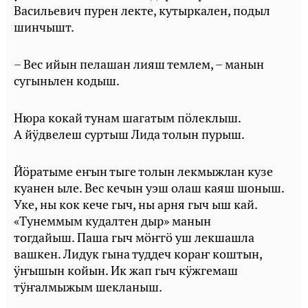
Васильевич пурен лекте, кутыркален, подыл
шинчышт.
– Вес ийын пелашан лияш темлем, – манын
сугыньлен кодыш.
Нюра кокай тунам шагатым пӧлеклыш.
А йӱдвелеш суртыш Лида толын пурыш.
Йӧратыме еҥын тыге толын лекмыжлан кузе
куанен ыле. Вес кечын уэш олаш каяш шоныш.
Уке, ны кок кече гыч, ны арня гыч ыш кай.
«Тунеммым кудалтен дыр» манын
тогдайыш. Паша гыч мӧҥгӧ уш лекшашла
вашкен. Лидук гына туддеч кораҥ коштын,
ӱҥышын койын. Ик жап гыч кӱжгемаш
тӱҥалмыжым шекланыш.