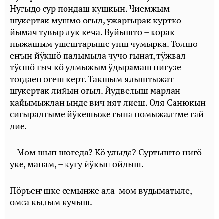
Нугыдо сур пондаш кушкын. Чиемжым
шукертак мушмо огыл, ужаргырак куртко
йымач тувыр лук кеча. Вуйышто – корак
пыжашым ушештарыше упш чумырка. Толшо
еҥын йӱкшӧ палымыла чучо гынат, тӱжвал
тӱсшӧ гыч кӧ улмыжым ӱдырамаш нигузе
тогдаен огеш керт. Такшым ялыштыжат
шукертак лийын огыл. Йӱдвелыш марлан
кайымыжлан ынде вич ият лиеш. Оля Санюкын
сигыралтыме йӱкешыже гына помыжалтме гай
лие.
– Мом шып шогеда? Кӧ улыда? Суртышто нигӧ
уке, манам, – кугу йӱкын ойлыш.
Пӧръеҥ шке семынже ала-мом вудыматыле,
омса кылым кучыш.