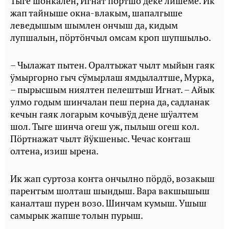
Тыге шонкален, Игнат пӧртшӧ деке лишеме. Ик
жап тайныше окна-влакым, шапалгыше
леведышым шымлен ончыш да, кидым
лупшалын, пӧртӧнчыл омсам кроп шупшыльо.
– Чылажат пытен. Оралтыжат чылт мыйын гаяк
ӱмыргорно гыч сӱмырлаш ямдылалтше, Мурка,
– пырысшым ниялтен пелештыш Игнат. – Айык
улмо годым шинчалан пеш перна да, садланак
кечын гаяк логарым кочывӱд дене шӱалтем
шол. Тыге шинча огеш уж, пылыш огеш кол.
Пӧртнажат чылт йӱкшеныс. Чечас коҥгаш
олтена, изиш ырена.
Ик жап суртоза коҥга ончылно пӧрдӧ, возакыш
пареҥгым шолташ шындыш. Вара вакшышыш
каналташ пурен возо. Шинчам кумыш. Ушыш
самырык жапше толын пурыш.