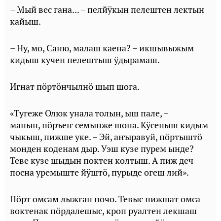
– Мый вес гана... – пелйӱкын пелештен лектын
кайыш.
– Ну, мо, Саню, малаш каена? – икшывыжым
кидыш кучен пелештыш ӱдырамаш.
Игнат пӧртӧнчылнӧ шып шога.
«Тугеже Олюк унала толын, ыш пале, –
манын, пӧръеҥ семынже шона. Кӱсеныш кидым
чыкыш, пижше уке. – Эй, аҥыравуй, пӧртыштӧ
монден коденам дыр. Уэш кузе пурем ынде?
Теве кузе шыдын поктен колтыш. А пиж деч
посна уремыште йӱштӧ, пурыде огеш лий».
Пӧрт омсам лыжган почо. Тевыс пижшат омса
воктенак пӧрдалешыс, кроп руалтен лекшаш