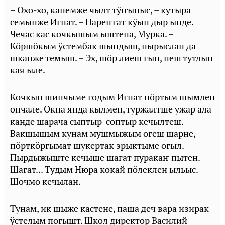
– Охо-хо, капемже чылт тӱҥыныс, – кутыра
семынже Игнат. – Пареҥгат кӱын дыр ынде.
Чечас кас кочкышым ыштена, Мурка. –
Кӧршӧкым ӱстембак шындыш, пырыслан да
шканже темыш. – Эх, шӧр лиеш гын, пеш тутлын
кая ыле.
Кочкын шинчыме годым Игнат пӧртым шымлен
ончале. Окна янда кылмен, туржалтше ужар ала
канде шарача сыптыр-соптыр кечылтеш.
Вакшышым кунам мушмыжым огеш шарне,
пӧрткӧргымат шукертак эрыктыме огыл.
Пырдыжыште кечыше шагат пуракаҥ пытен.
Шагат... Тудым Нюра кокай пӧлеклен ыльыс.
Шочмо кечылан.
Тунам, ик шыже кастене, паша деч вара изирак
ӱстелым погышт. Школ директор Василий