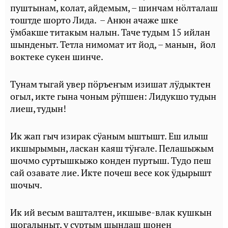
пуштынам, колат, айдемым, – шинчам нӧлталаш
тоштде шорто Лида. – Анюн ачаже шке
ӱмбакше титакым налын. Таче тудым 15 ийлан
шынденыт. Тетла нимомат ит йод, – манын, йол
воктеке сукен шинче.
Тунам тыгай увер пӧръеҥым изишат лӱдыктен
огыл, икте гына чоным рӱпшен: Лидукшо тудын
лиеш, тудын!
Ик жап гыч изирак сӱаным ыштышт. Еш илыш
икшырымын, ласкан каяш тӱҥале. Пелашыжым
шочмо суртышкыжо конден пуртыш. Тудо пеш
сай озавате лие. Икте почеш весе кок ӱдырышт
шочыч.
Ик ий весым вашталтен, икшыве-влак кушкын
шогалыныт, у суртым шындаш шонен