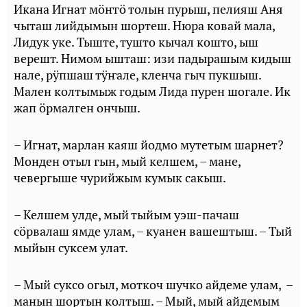
Икана Игнат мӧҥгӧ толын пурыш, пелияш Аня
чыташ лийдымын шортеш. Нюра ковай мала,
Лидук уке. Тыште, тушто кычал кошто, ыш
верешт. Нимом ышташ: изи падырашым кидыш
нале, рӱпшаш тӱҥале, кленча гыч пукшыш.
Мален колтымыж годым Лида пурен шогале. Ик
жап ӧрмалген ончыш.
– Игнат, марлан каяш йодмо мутетым шарнет?
Монден отыл гын, мый келшем, – мане,
чевергыше чурийжым кумык сакыш.
– Келшем улде, мый тыйым уэш-пачаш
сӧрвалаш ямде улам, – куанен вашештыш. – Тый
мыйын суксем улат.
– Мый суксо огыл, моткоч шучко айдеме улам, –
манын шортын колтыш. – Мый, мый айдемым