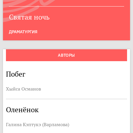
Святая ночь
ДРАМАТУРГИЯ
АВТОРЫ
Побег
Хыйса Османов
Оленёнок
Галина Кэптукэ (Варламова)