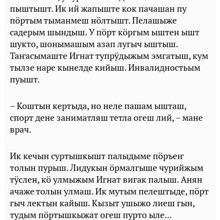
пыштышт. Ик ий жапыште кок пачашан пу
пӧртым тыманмеш нӧлтышт. Пелашыже
садерым шындыш. У пӧрт кӧргым ыштен ышт
шукто, шонымашым азап лугыч ыштыш.
Таҥасымаште Игнат тупрӱдыжым эмгатыш, кум
тылзе наре кынелде кийыш. Инвалидностьым
пуышт.
– Коштын кертыда, но неле пашам ышташ,
спорт дене заниматляш тетла огеш лий, – мане
врач.
Ик кечын суртышкышт палыдыме пӧръеҥ
толын пурыш. Лидукын ӧрмалгыше чурийжым
тӱслен, кӧ улмыжым Игнат вигак палыш. Анян
ачаже толын улмаш. Ик мутым пелештыде, пӧрт
гыч лектын кайыш. Кызыт ушыжо лиеш гын,
тудым пӧртышкыжат огеш пурто ыле...