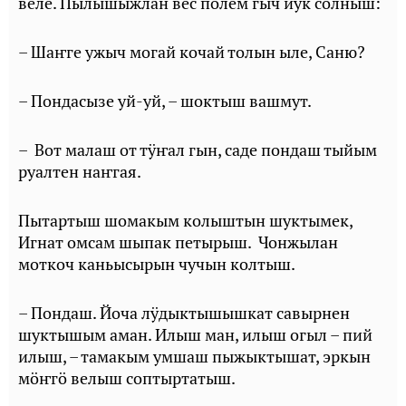
веле. Пылышыжлан вес пӧлем гыч йӱк солныш:
– Шаҥге ужыч могай кочай толын ыле, Саню?
– Пондасызе уй-уй, – шоктыш вашмут.
– Вот малаш от тӱҥал гын, саде пондаш тыйым
руалтен наҥгая.
Пытартыш шомакым колыштын шуктымек,
Игнат омсам шыпак петырыш. Чонжылан
моткоч каньысырын чучын колтыш.
– Пондаш. Йоча лӱдыктышышкат савырнен
шуктышым аман. Илыш ман, илыш огыл – пий
илыш, – тамакым умшаш пыжыктышат, эркын
мӧҥгӧ велыш соптыртатыш.