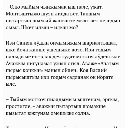
– Олю мыйым чынжымак ыш пале, ужат.
Мӧҥгыштыжӧ шуэн лиеда вет. Такшым
пытартыш шым ий жапыште мыят вет пеледын
омыл. Шкет илыш – илыш мо?
Изи Санюн лӱдын ончымыжым шарналтышат,
шке йоча жапше ушешыже возо. Изи годым
палыдыме еҥ-влак деч тудат моткоч лӱдеш ыле.
Ачажым нигунамат ужын огыл. Аваже «Ачатым
пырыс кочкын» манын ойлен. Коя Васлий
пырысыштым изи годым садланак ок йӧрате
ыле.
– Тыйым моткоч пиалдымым ыштенам, эргым,
проститле, – аважын пытартыш шомакше
кызытат южгунам омешыже солна.