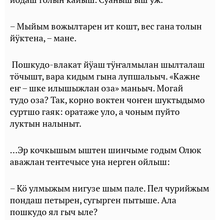
– Мыйым вожылтарен ит кошт, вес гана толын
йӱктена, – мане.
Пошкудо-влакат йӱаш тӱҥалмылан шылталаш
тӧчышт, вара кидым гына лупшальыч. «Кажне
еҥ – шке илышыжлан оза» маньыч. Могай
тудо оза? Так, корно воктен чоҥен шуктыдымо
суртшо гаяк: оратаже уло, а чоным пуйто
луктын налыныт.
…Эр кочкышым ыштен шинчыме годым Олюк
аважлан теҥгечысе уна нерген ойлыш:
– Кӧ улмыжым нигузе шым пале. Пел чурийжым
пондаш петырен, сугырген пытыше. Ала
пошкудо ял гыч ыле?