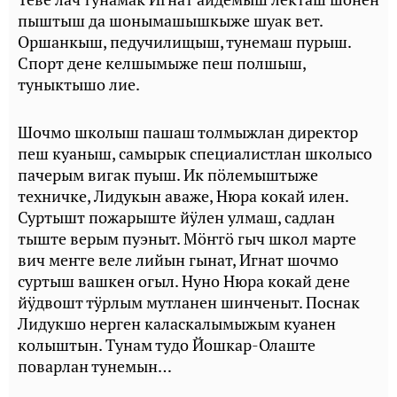
пыштыш да шонымашышкыже шуак вет.
Оршанкыш, педучилищыш, тунемаш пурыш.
Спорт дене келшымыже пеш полшыш,
туныктышо лие.
Шочмо школыш пашаш толмыжлан директор
пеш куаныш, самырык специалистлан школысо
пачерым вигак пуыш. Ик пӧлемыштыже
техничке, Лидукын аваже, Нюра кокай илен.
Суртышт пожарыште йӱлен улмаш, садлан
тыште верым пуэныт. Мӧҥгӧ гыч школ марте
вич меҥге веле лийын гынат, Игнат шочмо
суртыш вашкен огыл. Нуно Нюра кокай дене
йӱдвошт тӱрлым мутланен шинченыт. Поснак
Лидукшо нерген каласкалымыжым куанен
колыштын. Тунам тудо Йошкар-Олаште
поварлан тунемын…