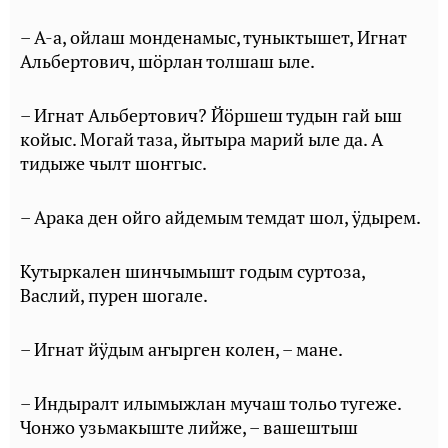
– А-а, ойлаш монденамыс, туныктышет, Игнат
Альбертович, шӧрлан толшаш ыле.
– Игнат Альбертович? Йӧршеш тудын гай ыш
койыс. Могай таза, йытыра марий ыле да. А
тидыже чылт шоҥгыс.
– Арака ден ойго айдемым темдат шол, ӱдырем.
Кутыркален шинчымышт годым суртоза,
Васлий, пурен шогале.
– Игнат йӱдым аҥырген колен, – мане.
– Индыралт илымыжлан мучаш тольо тугеже.
Чонжо узьмакыште лийже, – вашештыш