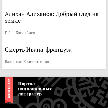
Алихан Алиханов: Добрый след на
земле
Гебек Конакбиев
Смерть Ивана-француза
Валентин Константинов
Портал
национальных
литератур