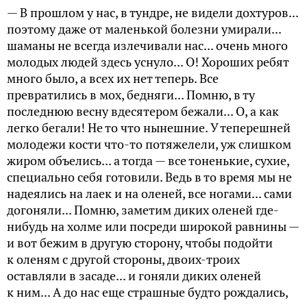
— В прошлом у нас, в тундре, не видели дохтуров...
поэтому даже от маленькой болезни умирали...
шаманы не всегда излечивали нас... очень много
молодых людей здесь уснуло... О! Хороших ребят
много было, а всех их нет теперь. Все
превратились в мох, бедняги... Помню, в ту
последнюю весну вдесятером бежали... О, а как
легко бегали! Не то что нынешние. У теперешней
молодежи кости что-то потяжелели, уж слишком
жиром объелись... а тогда — все тоненькие, сухие,
специально себя готовили. Ведь в то время мы не
надеялись на лаек и на оленей, все ногами... сами
догоняли... Помню, заметим диких оленей где-
нибудь на холме или посреди широкой равнины —
и вот бежим в другую сторону, чтобы подойти
к оленям с другой стороны, двоих-троих
оставляли в засаде... и гоняли диких оленей
к ним... А до нас еще страшные будто рождались,