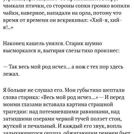
чвикали птички, со стороны сопки громко вопили
чайки, наверное, нападали на орла, потому что
время от времени он вскрикивал: «Хий-я, хий-
я!..»
Наконец кашель унялся. Старик шумно
высморкался и, вытирая слезы тихо произнес:
— Так весь мой род исчез... а нож с тех пор здесь
лежал.
Я больше не слушал его. Мои губы тихо шептали
слова старика: «Весь мой род исчез...» — И перед
моими глазами вставала картина страшной
трагедии: над потемневшими равнинами, над
затихшими озерами черной тучей ползет стон,
жуткий и печальный. И каждый его звук, вопль
задыхающегося сердца, обжигающим ремнем бьет