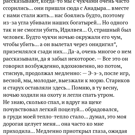
рассказывают, когда-то мы с чукчами очень часто
ссорились... они пришли сюда с Анадыра... вместе
с нами стали жить... нас боялись будто, поэтому
из-за угла убивали наших богатырей... Но одного
так и не смогли убить, Идилвея... О, страшный был
человек. Будто чукчи ночью окружали его чум,
чтобы убить... а он вылетал через онидигил*,
приземлялся сзади них... Да-а, очень многое о нем
рассказывали, да я забыл некоторое. — Все это он
говорил возбужденно, вдохновенно, но потом,
стиснув, продолжал медленно: — Э-э-э, после игр,
весной, мы, молодые, выезжали к морю. Стариков
и старух оставляли здесь... Помню, в ту весну,
ночью ходили на охоту и легли спать утром.
Не знаю, сколько спал, и вдруг на щеке
почувствовал легкий поцелуй... обрадовался,
в груди моей тепло-тепло стало... думал, это моя
дорогая целует меня... она часто ко мне
приходила... Медленно приоткрыл глаза, ожидая