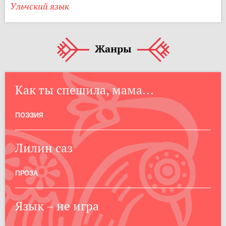
Ульчский язык
Жанры
Как ты спешила, мама...
ПОЭЗИЯ
Лилин саз
ПРОЗА
Язык – не игра