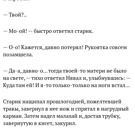
— Твой?..
— Мо-ой! — быстро ответил старик.
— О-о! Кажется, давно потерял! Рукоятка совсем
позамшела.
— Да-а, давно-о... тогда твоей-то матери не было
на свете, — тихо ответил Нявал и, улыбнувшись: —
Куда там ей! И я-то только-только на ноги встал...
Старик нащипал прошлогодней, пожелтевшей
травы, завернул в нее нож и спрятал в нагрудный
карман. Затем надел малахай и, достав трубку,
завернутую в кисет, закурил.