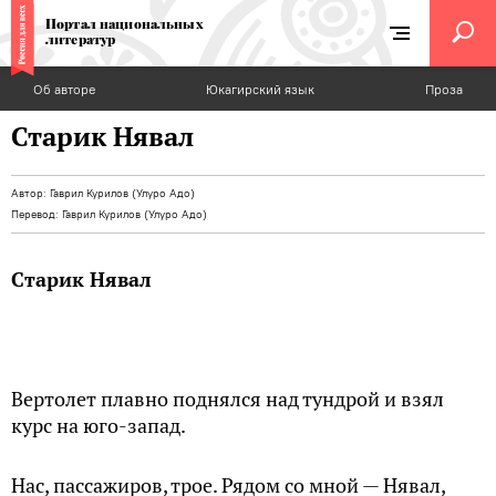
Портал национальных
литератур
Об авторе
Юкагирский язык
Проза
Старик Нявал
Автор:
Гаврил Курилов (Улуро Адо)
Перевод:
Гаврил Курилов (Улуро Адо)
Старик Нявал
Вертолет плавно поднялся над тундрой и взял
курс на юго-запад.
Нас, пассажиров, трое. Рядом со мной — Нявал,