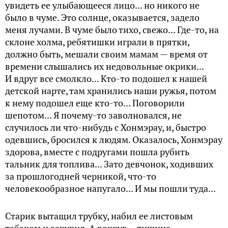
увидеть ее улыбающееся лицо... но никого не
было в чуме. Это солнце, оказывается, задело
меня лучами. В чуме было тихо, свежо... Где-то, на
склоне холма, ребятишки играли в прятки,
должно быть, мешали своим мамам — время от
времени слышались их недовольные окрики...
И вдруг все смолкло... Кто-то подошел к нашей
детской нарте, там хранились наши ружья, потом
к нему подошел еще кто-то... Поговорили
шепотом... Я почему-то заволновался, не
случилось ли что-нибудь с Хонмэрау, и, быстро
одевшись, бросился к людям. Оказалось, Хонмэрау
здорова, вместе с подругами пошла рубить
тальник для топлива... Зато девчонок, ходивших
за прошлогодней черникой, что-то
человекообразное напугало... И мы пошли туда...
Старик вытащил трубку, набил ее листовым