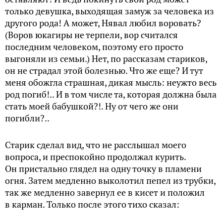
только девушка, выходящая замуж за человека из
другого рода! А может, Нявал любил воровать?
(Воров юкагиры не терпели, вор считался
последним человеком, поэтому его просто
выгоняли из семьи.) Нет, по рассказам стариков,
он не страдал этой болезнью. Что же еще? И тут
меня обожгла страшная, дикая мысль: неужто весь
род погиб!.. И в том числе та, которая должна была
стать моей бабушкой?!. Ну от чего же они
погибли?..
Старик сделал вид, что не расслышал моего
вопроса, и преспокойно продолжал курить.
Он пристально глядел на одну точку в пламени
огня. Затем медленно выколотил пепел из трубки,
так же медленно завернул ее в кисет и положил
в карман. Только после этого тихо сказал: