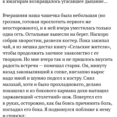
к юкагирам возвращалось угасавшее дыхание...
Вчерашняя наша чашечка была небольшая (но
грозная, готовая проглотить первого же
неосторожного), и в ней вчера уместилась только
одна сеть. Остальные вынесли на берег. Наскоро
собрав хворостин, развели костер. Пока закипал
чай, я из мешка достал книгу «Сельские жители»,
чтобы продолжить заочное знакомство с ее
творцом. Но мне вчера так и не пришлось вкусить
радость встречи — помешал старик. Он, минуту
назад заковылявший к сопке, внезапно вырос
надо мной и шумно подсел к костру. Снял
малахай, хотя и было прохладновато, делано
покашлял и из бокового кармана дохи вытащил
заржавевший «столетний» нож. Повертел его
в руках, осторожно, как бы боясь причинить боль,
погладил его бока. Я подвинулся поближе к нему
и спросил: