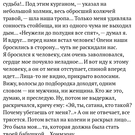
судьба!.. Под этим курганом, — указал на
небольшой холмик, весь обросший колючей
травой, — шла наша тропа... Только меня удивляла
сонность стойбища, ни из одного чума не выходил
дым... «Неужели до полудня все спят», — думал я.
И вдруг... перед нами встал человек! Олени наши
бросились в сторону... чуть не раскидали нас.
Я бросился к человеку, сам очень заволновался,
сердце мое почуяло неладное... И вот иду к этому
человеку, а он от меня отступает, спиной вперед
идет... Лица-то не видно, прикрыто волосами.
Вижу, волосы до подбородка доходят, одним
словом — ни мужчина, ни женщина. Кто же это,
думаю, и преследую. Ну, потом не выдержал,
раскричался, кричу ему: «Эй, ты, сатана, кто такой?
Почему убегаешь от меня?..» А он не отвечает, все
трясется. Потом встал на колени и раскрыл лицо...
Это была моя... та, которая должна была стать
твоей бабушкой... Хонмэрау...