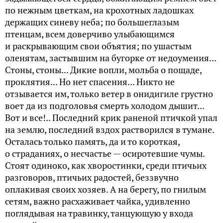
по нежным цветкам, на крохотных ладошках
держащих синеву неба; по большеглазым
птенцам, всем доверчиво улыбающимся
и раскрывающим свои объятия; по ушастым
оленятам, застывшим на бугорке от недоумения...
Стоны, стоны... Дикие вопли, мольба о пощаде,
проклятия... Но нет спасения... Никто не
отзывается им, только ветер в онидигиле грустно
воет да из подголовья смерть холодом дышит...
Вот и все!.. Последний крик раненой птичкой упал
на землю, последний вздох растворился в тумане.
Осталась только память, да и то короткая,
о страданиях, о несчастье — осиротевшие чумы.
Стоят одиноко, как хворостинки, среди птичьих
разговоров, птичьих радостей, беззвучно
оплакивая своих хозяев. А на берегу, по гнилым
сетям, важно расхаживает чайка, удивленно
поглядывая на травинку, танцующую у входа