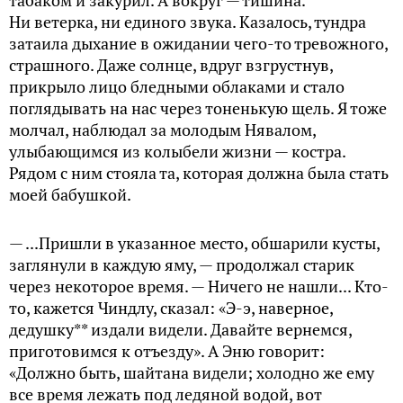
табаком и закурил. А вокруг — тишина.
Ни ветерка, ни единого звука. Казалось, тундра
затаила дыхание в ожидании чего-то тревожного,
страшного. Даже солнце, вдруг взгрустнув,
прикрыло лицо бледными облаками и стало
поглядывать на нас через тоненькую щель. Я тоже
молчал, наблюдал за молодым Нявалом,
улыбающимся из колыбели жизни — костра.
Рядом с ним стояла та, которая должна была стать
моей бабушкой.
— ...Пришли в указанное место, обшарили кусты,
заглянули в каждую яму, — продолжал старик
через некоторое время. — Ничего не нашли... Кто-
то, кажется Чиндлу, сказал: «Э-э, наверное,
дедушку** издали видели. Давайте вернемся,
приготовимся к отъезду». А Эню говорит:
«Должно быть, шайтана видели; холодно же ему
все время лежать под ледяной водой, вот