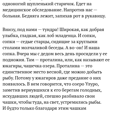
одноногий щупленький старичок. Едет на
медицинское обследование. Напротив нас —
больная. Бедняга лежит, запихав рот в рукавицу.
Внизу, под нами — тундра! Широкая, как добрая
улыбка, гладкая, как лоб младенца. И сопки,
сопки — седые старцы, сидящие за круглыми
столами молчаливой беседы. А во-он! И наша
сопка. Вчера мы с дедом весь день просидели у ее
подножия. Там — проталина, или, как называют ее
юкагиры, чашечка озера. Проталина — это
единственное место весной, где можно добыть
рыбу. Потому у юкагиров даже предание о них
появилось. В нем говорится, что озеро Улуро,
заметив вернувшихся к его берегам голодных,
исхудавших людей, спешно разбивало свои
чашки, чтобы туда, на свет, устремились рыбы.
И будто только благодаря этим чашкам