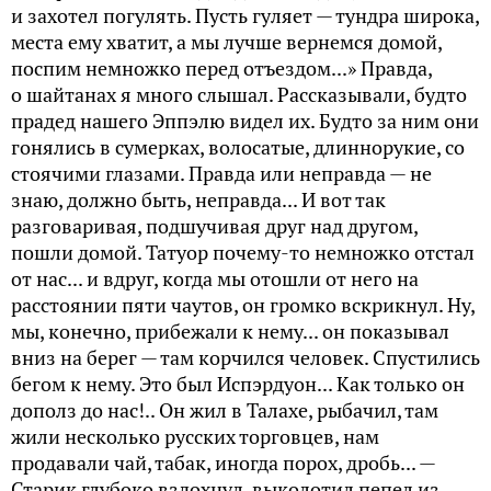
и захотел погулять. Пусть гуляет — тундра широка,
места ему хватит, а мы лучше вернемся домой,
поспим немножко перед отъездом...» Правда,
о шайтанах я много слышал. Рассказывали, будто
прадед нашего Эппэлю видел их. Будто за ним они
гонялись в сумерках, волосатые, длиннорукие, со
стоячими глазами. Правда или неправда — не
знаю, должно быть, неправда... И вот так
разговаривая, подшучивая друг над другом,
пошли домой. Татуор почему-то немножко отстал
от нас... и вдруг, когда мы отошли от него на
расстоянии пяти чаутов, он громко вскрикнул. Ну,
мы, конечно, прибежали к нему... он показывал
вниз на берег — там корчился человек. Спустились
бегом к нему. Это был Испэрдуон... Как только он
дополз до нас!.. Он жил в Талахе, рыбачил, там
жили несколько русских торговцев, нам
продавали чай, табак, иногда порох, дробь... —
Старик глубоко вздохнул, выколотил пепел из