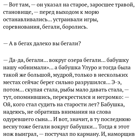
— Вот там, — он указал на старое, заросшее травой,
становище, — перед выходом к морю
останавливались... устраивали игры,
соревнования, бегали, боролись.
— А в бегах далеко вы бегали?
— Да-да, бегали... вокруг озера бегали... бабушку
нашу «обнимали»... а бабушка Улуро и тогда была
такой же большой, мудрой, только в нескольких
местах сейчас берег сильно разрушился... Э-э,
потом... скупая стала, рыбы мало давать стала, —
тут, опомнившись, перекрестился и негромко: —
Ой, кого стал судить на старости лет? Бабушка,
надеюсь, не обратишь внимания на слова
одуревшего сына... И вот, значит, в ту последнюю
весну тоже бегали вокруг бабушки... Тогда я этот
нож выиграл, — постучал по карману. И, наморщив