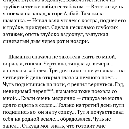
трубки и тут же набил ее табаком. — В тот же день
я поехал на запад, к горе Албай. Там жила
шаманка. — Нявал взял уголек с костра, поднес его
к трубке, прикурил. Сделал несколько глубоких
затяжек, опять глубоко вздохнул, выпуская
синеватый дым через рот и ноздри.
— Шаманка сначала не захотела ехать со мной,
ворчала, сопела. Чертовка, тянула до вечера...
а ночью я заболел. Три дня никого не узнавал... на
четвертый день открыл глаза и немного поел...
Чуть поднявшись на ноги, я решил вернуться. Гад,
невидимый череп***, шаманка тоже поехала со
мной... Ехали очень медленно — старуха не могла
долго сидеть в седле... Только на третий день пути
поднялись во-он на ту сопку... Тут я почувствовал
себя на родной земле... обрадовался. Чуть не
запел... Откуда мог знать, что готовит мне