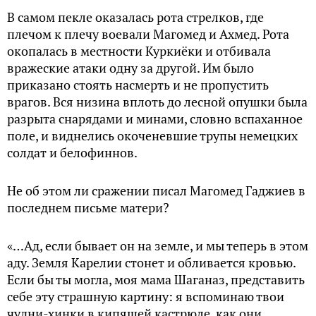
В самом пекле оказалась рота стрелков, где
плечом к плечу воевали Магомед и Ахмед. Рота
окопалась в местности Куркиёки и отбивала
вражеские атаки одну за другой. Им было
приказано стоять насмерть и не пропустить
врагов. Вся низина вплоть до лесной опушки была
разрыта снарядами и минами, словно вспаханное
поле, и виднелись окоченевшие трупы немецких
солдат и белофиннов.
Не об этом ли сражении писал Магомед Гаджиев в
последнем письме матери?
«…Ад, если бывает он на земле, и мы теперь в этом
аду. Земля Карелии стонет и обливается кровью.
Если бы ты могла, моя мама Шаганаз, представить
себе эту страшную картину: я вспоминаю твои
чудни-хинки в кипящей кастрюле, как они