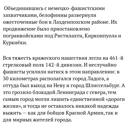
Объединившись с немецко-фашистскими
захватчиками, белофинны развернули
ожесточенные бои в Лахденпохском районе. Их
продвижение было приостановлено
погранвойсками под Ристилахти, Кирконпуола и
Куркиёки.
Вся тяжесть вражеского нашествия легла на 461-й
стрелковый полк 142-й дивизии. И неслучайно
фашисты усилили натиск в этом направлении: в
30 километрах располагался город Ладога, а
оттуда был выход на Неву и город Шлиссельбург. А
это грозило блокадой Ленинграда с севера, тем
самым город могли лишить единственной «дороги
жизни», и тогда не оставалось никакой надежды
выжить — как для бойцов Красной Армии, так и
для мирных жителей города.