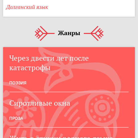
Долганский язык
Жанры
Через двести лет после
катастрофы
ПОЭЗИЯ
Сиротливые окна
ПРОЗА