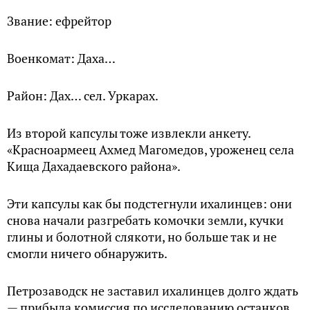
Звание: ефрейтор
Военкомат: Даха…
Район: Дах… сел. Уркарах.
Из второй капсулы тоже извлекли анкету.
«Красноармеец Ахмед Магомедов, уроженец села
Кища Дахадаевского района».
Эти капсулы как бы подстегнули ихалинцев: они
снова начали разгребать комочки земли, кучки
глины и болотной слякоти, но больше так и не
смогли ничего обнаружить.
Петрозаводск не заставил ихалинцев долго ждать
— прибыла комиссия по исследованию останков