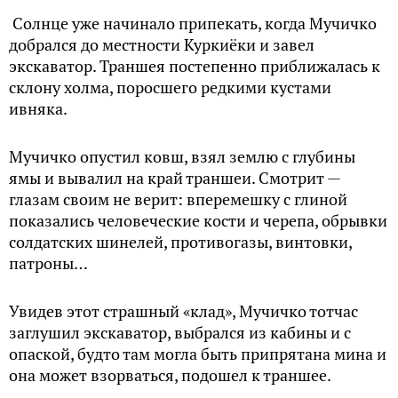
Солнце уже начинало припекать, когда Мучичко
добрался до местности Куркиёки и завел
экскаватор. Траншея постепенно приближалась к
склону холма, поросшего редкими кустами
ивняка.
Мучичко опустил ковш, взял землю с глубины
ямы и вывалил на край траншеи. Смотрит —
глазам своим не верит: вперемешку с глиной
показались человеческие кости и черепа, обрывки
солдатских шинелей, противогазы, винтовки,
патроны…
Увидев этот страшный «клад», Мучичко тотчас
заглушил экскаватор, выбрался из кабины и с
опаской, будто там могла быть припрятана мина и
она может взорваться, подошел к траншее.