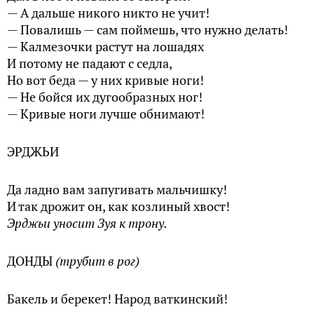
— А дальше никого никто не учит!
— Повалишь — сам поймешь, что нужно делать!
— Калмезочки растут на лошадях
И потому не падают с седла,
Но вот беда — у них кривые ноги!
— Не бойся их дугообразных ног!
— Кривые ноги лучше обнимают!
ЭРДЖЬИ
Да ладно вам запугивать мальчишку!
И так дрожит он, как козлиный хвост!
Эрджьи уносит Зуя к трону.
ДОНДЫ
(трубит в рог)
Бакель и берекет! Народ ваткинский!