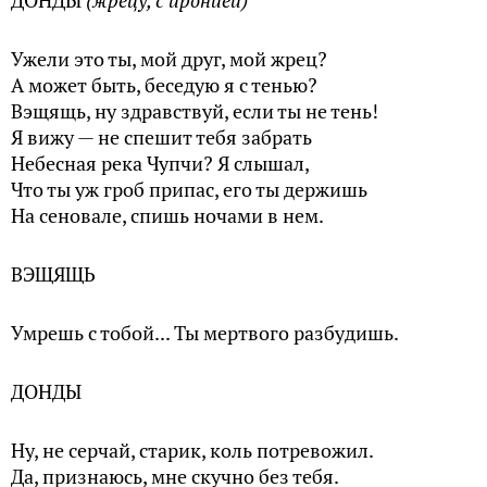
ДОНДЫ
(жрецу, с иронией)
Ужели это ты, мой друг, мой жрец?
А может быть, беседую я с тенью?
Вэщящь, ну здравствуй, если ты не тень!
Я вижу — не спешит тебя забрать
Небесная река Чупчи? Я слышал,
Что ты уж гроб припас, его ты держишь
На сеновале, спишь ночами в нем.
ВЭЩЯЩЬ
Умрешь с тобой... Ты мертвого разбудишь.
ДОНДЫ
Ну, не серчай, старик, коль потревожил.
Да, признаюсь, мне скучно без тебя.