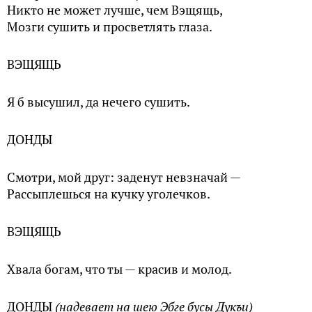
Никто не может лучше, чем Вэщящь,
Мозги сушить и просветлять глаза.
ВЭЩЯЩЬ
Я б высушил, да нечего сушить.
ДОНДЫ
Смотри, мой друг: заденут невзначай —
Рассыплешься на кучку уголечков.
ВЭЩЯЩЬ
Хвала богам, что ты — красив и молод.
ДОНДЫ
(надевает на шею Эбге бусы Дукъи)