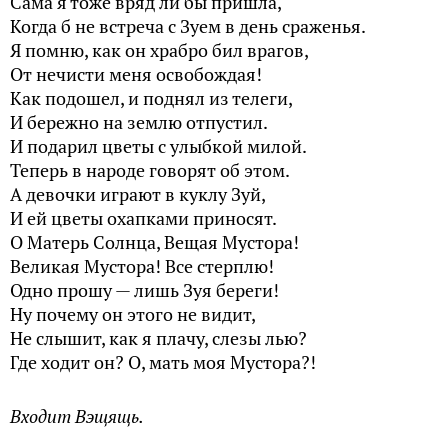
Сама я тоже вряд ли бы пришла,
Когда б не встреча с Зуем в день сраженья.
Я помню, как он храбро бил врагов,
От нечисти меня освобождая!
Как подошел, и поднял из телеги,
И бережно на землю отпустил.
И подарил цветы с улыбкой милой.
Теперь в народе говорят об этом.
А девочки играют в куклу Зуй,
И ей цветы охапками приносят.
О Матерь Солнца, Вещая Мустора!
Великая Мустора! Все стерплю!
Одно прошу — лишь Зуя береги!
Ну почему он этого не видит,
Не слышит, как я плачу, слезы лью?
Где ходит он? О, мать моя Мустора?!
Входит Вэщящь.