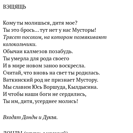
ВЭЩЯЩЬ
Кому ты молишься, дитя мое?
Ты это брось… тут нет у нас Мусторы!
Трясет посохом, на котором позвякивают
колокольчики.
Обычаи калмезов позабудь.
Ты умерла для рода своего
И в мире новом заноо воскресла.
Считай, что вновь на свет ты родилась.
Ваткинский род не признает Мустору.
Мы славим Юсь Воршуда, Кылдысина.
И чтобы наши боги не сердились,
Ты им, дитя, усерднее молись!
Входят Донды и Дукъя.