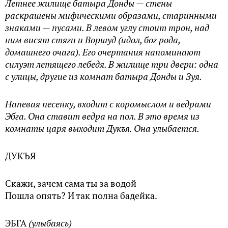
Летнее жилище батыра Донды — стены
раскрашены мифическими образами, старинными
знаками — пусами. В левом углу стоит трон, над
ним висят стяги и Воршуд (идол, бог рода,
домашнего очага). Его очертания напоминают
силуэт летящего лебедя. В жилище три двери: одна
с улицы, другие из комнат батыра Донды и Зуя.
Напевая песенку, входит с коромыслом и ведрами
Эбга. Она ставит ведра на пол. В это время из
комнаты царя выходит Дукъя. Она улыбается.
ДУКЪЯ
Скажи, зачем сама ты за водой
Пошла опять? И так полна бадейка.
ЭБГА
(улыбаясь)