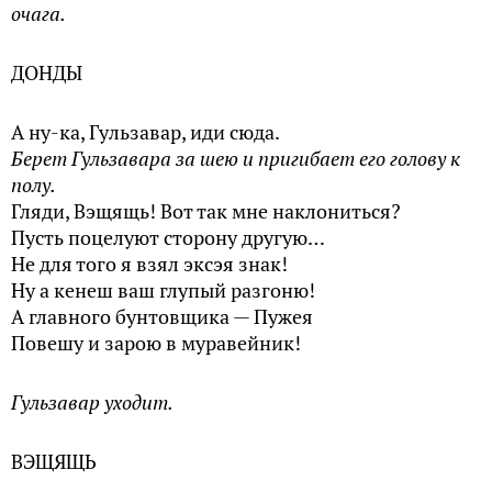
очага.
ДОНДЫ
А ну-ка, Гульзавар, иди сюда.
Берет Гульзавара за шею и пригибает его голову к
полу.
Гляди, Вэщящь! Вот так мне наклониться?
Пусть поцелуют сторону другую…
Не для того я взял эксэя знак!
Ну а кенеш ваш глупый разгоню!
А главного бунтовщика — Пужея
Повешу и зарою в муравейник!
Гульзавар уходит.
ВЭЩЯЩЬ