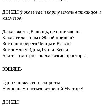
ДОНДЫ
(показывает карту земель ваткинцев и
калмезов)
Да как же ты, Вэщящь, не понимаешь,
Какая сила к нам с Эбгой пришла?
Вот наши берега Чепцы и Вятки!
Вот земли у Идны, Гуръи, Весьи!
А вот — смотри — калмезские просторы.
ВЭЩЯЩЬ
Одно я вижу ясно: скоро ты
Начнешь молиться ветреной Мусторе!
ДОНДЫ