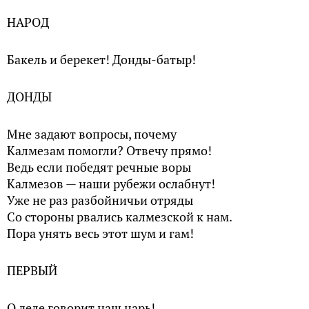
НАРОД
Бакель и берекет! Донды-батыр!
ДОНДЫ
Мне задают вопросы, почему
Калмезам помогли? Отвечу прямо!
Ведь если победят речные воры
Калмезов — наши рубежи ослабнут!
Уже не раз разбойничьи отряды
Со стороны рвались калмезской к нам.
Пора унять весь этот шум и гам!
ПЕРВЫЙ
О деле говорит наш царь!