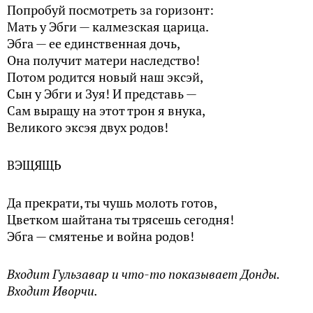
Попробуй посмотреть за горизонт:
Мать у Эбги — калмезская царица.
Эбга — ее единственная дочь,
Она получит матери наследство!
Потом родится новый наш эксэй,
Сын у Эбги и Зуя! И представь —
Сам выращу на этот трон я внука,
Великого эксэя двух родов!
ВЭЩЯЩЬ
Да прекрати, ты чушь молоть готов,
Цветком шайтана ты трясешь сегодня!
Эбга — смятенье и война родов!
Входит Гульзавар и что-то показывает Донды.
Входит Иворчи.