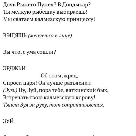
Дочь Рыжего Пужея? В Дондыкар?
Ты мелкую рыбешку выбираешь!
Мы сватаем калмезскую принцессу!
ВЭЩЯЩЬ
(меняется в лице)
Вы что, с ума сошли?
ЭРДЖЬИ
Об этом, жрец,
Спроси царя! Он лучше разъяснит.
(Зую.)
Ну, Зуй, пора тебе, ваткинский бык,
Встречать твою калмезскую корову!
Тянет Зуя за руку, тот сопротивляется.
ЗУЙ