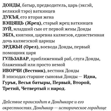
ДОНДЫ
, батыр, предводитель, царь (эксэй,
великий тэро) ваткинцев
ДУКЪЯ
, его вторая жена
ВЭЩЯЩЬ (Жрец)
, старый жрец ваткинцев
ЗУЙ
, младший сын от первой жены Донды
ЭБГА
, княгиня, царевна калмезов, единственная
дочь калмезской царицы
ЭРДЖЬИ (Орел)
, воевода Донды, первый
помощник царя
ГУЛЬЗАВАР
, приближенный раб, слуга Донды,
блаженный или просто немой
ИВОРЧИ (Вестник)
, вестник Донды
В эпизодах старшие сыновья Донды —
Идна,
Гуръя, Весья батыры, Первый, Второй,
Третий, Четвертый
и
народ
.
Действие происходит в Дондыкаре и его
окрестностях. Дондыкар — историческое городище