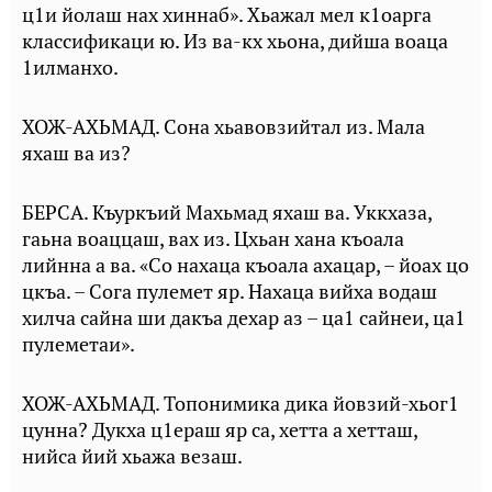
ц1и йолаш нах хиннаб». Хьажал мел к1оарга
классификаци ю. Из ва-кх хьона, дийша воаца
1илманхо.
ХОЖ-АХЬМАД. Сона хьавовзийтал из. Мала
яхаш ва из?
БЕРСА. Къуркъий Махьмад яхаш ва. Уккхаза,
гаьна воаццаш, вах из. Цхьан хана къоала
лийнна а ва. «Со нахаца къоала ахацар, – йоах цо
цкъа. – Сога пулемет яр. Нахаца вийха водаш
хилча сайна ши дакъа дехар аз – ца1 сайнеи, ца1
пулеметаи».
ХОЖ-АХЬМАД. Топонимика дика йовзий-хьог1
цунна? Дукха ц1ераш яр са, хетта а хетташ,
нийса йий хьажа везаш.