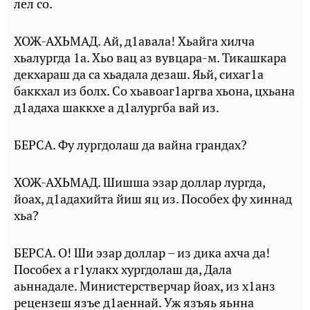
лел со.
ХОЖ-АХЬМАД. Ай, д1авала! Хьайга хилча
хьалургда 1а. Хьо вац аз вувцара-м. Тикашкара
декхараш да са хьадала дезаш. Яьй, сихаг1а
баккхал из болх. Со хьавоаг1аргва хьона, цхьана
д1адаха шаккхе а д1алургба вай из.
БЕРСА. Фу лургдолаш да вайна грандах?
ХОЖ-АХЬМАД. Шишша эзар доллар лургда,
йоах, д1адахийта йиш яц из. Пособех фу хиннад
хьа?
БЕРСА. О! Ши эзар доллар – из дика ахча да!
Пособех а г1улакх хургдолаш да, Дала
аьннадале. Министерстверчар йоах, из х1анз
рецензеш язъе д1аеннай. Уж язъяь яьнна