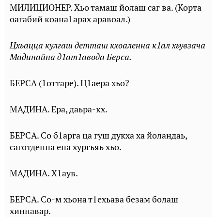
МИЛИЦИОНЕР. Хьо тамаш йолаш саг ва. (Корта
оагабий коана1арах аравоал.)
Цхьацца кулгаш детташ кхоаленна к1ал хьувзача
Мадинайна д1ат1авода Берса.
БЕРСА (1оттаре). Ц1аера хьо?
МАДИНА. Ера, даьра-кх.
БЕРСА. Со б1арга ца гуш дукха ха йоландаь,
саготденна ена хургьяь хьо.
МАДИНА. X1аув.
БЕРСА. Со-м хьона т1ехьава безам болаш
хиннавар.