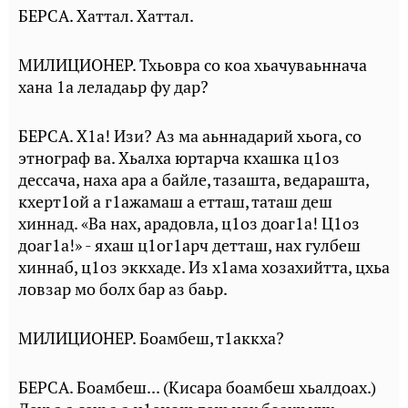
БЕРСА. Хаттал. Хаттал.
МИЛИЦИОНЕР. Тхьовра со коа хьачуваьннача
хана 1а леладаьр фу дар?
БЕРСА. X1а! Изи? Аз ма аьннадарий хьога, со
этнограф ва. Хьалха юртарча кхашка ц1оз
дессача, наха ара а байле, тазашта, ведарашта,
кхерт1ой а г1ажамаш а етташ, таташ деш
хиннад. «Ва нах, арадовла, ц1оз доаг1а! Ц1оз
доаг1а!» - яхаш ц1ог1арч детташ, нах гулбеш
хиннаб, ц1оз эккхаде. Из х1ама хозахийтта, цхьа
ловзар мо болх бар аз баьр.
МИЛИЦИОНЕР. Боамбеш, т1аккха?
БЕРСА. Боамбеш... (Кисара боамбеш хьалдоах.)