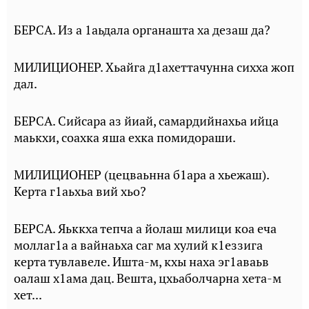
БЕРСА. Из а 1аьдала органашта ха дезаш да?
МИЛИЦИОНЕР. Хьайга д1ахеттачунна сихха жоп
дал.
БЕРСА. Сийсара аз йиай, самардийнахьа ийца
маькхи, соахка яша ехка помидораши.
МИЛИЦИОНЕР (цецваьнна б1ара а хьежаш).
Керта г1аьхьа вий хьо?
БЕРСА. Яьккха тепча а йолаш милици коа еча
моллаг1а а вайнаьха саг ма хулий к1еззига
керта тувлавеле. Ишта-м, кхы наха эг1аваьв
оалаш х1ама дац. Вешта, цхьаболчарна хета-м
хет...