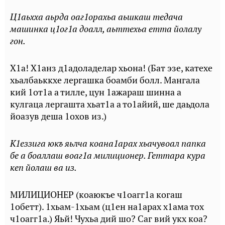
Ц1аьхха аьрда оаг1орахьа аьшкаш тедача
машинка ц1ог1а доалл, аьттехьа етта йолалу
гон.
Х1а! Х1анз д1адоладелар хьона! (Бат эзе, катехе
хьалбаьккхе лергашка боамби болл. Мангала
кий 1от1а а тилле, цун 1ажараш шинна а
кулгаца лергашта хьат1а а то1айий, ше даьдола
йоазув деша 1охов из.)
К1еззига юкъ яьлча коана1арах хьачувоал папка
бе а боаллаш воаг1а милиционер. Геттара кура
кеп йолаш ва из.
МИЛИЦИОНЕР (коаюкъе ч1оагг1а когаш
1обетт). 1хьам-1хьам (ц1ен на1арах х1ама тох
ч1оагг1а.) Яьй! Чухьа дий шо? Саг вий укх коа?