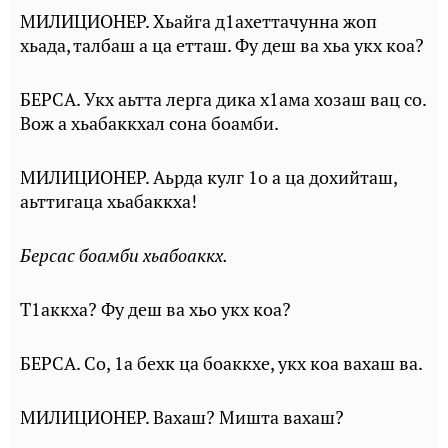
МИЛИЦИОНЕР. Хьайга д1ахеттачунна жоп
хьада, талбаш а ца етташ. Фу деш ва хьа укх коа?
БЕРСА. Укх аьтта лерга дика х1ама хозаш вац со.
Вож а хьабаккхал сона боамби.
МИЛИЦИОНЕР. Аьрда кулг 1о а ца дохийташ,
аьттигаца хьабаккха!
Берсас боамби хьабоаккх.
Т1аккха? Фу деш ва хьо укх коа?
БЕРСА. Со, 1а бехк ца боаккхе, укх коа вахаш ва.
МИЛИЦИОНЕР. Вахаш? Мишта вахаш?