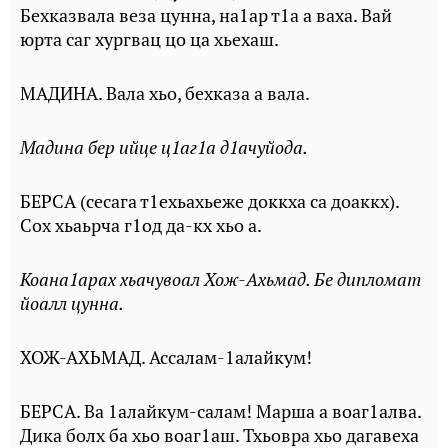
Бехказвала веза цунна, на1ар т1а а ваха. Вай
юрта саг хургвац цо ца хьехаш.
МАДИНА. Вала хьо, бехказа а вала.
Мадина бер ийце ц1аг1а д1ачуйода.
БЕРСА (сесага т1ехьахьеже доккха са доаккх).
Сох хьаьрча г1од да-кх хьо а.
Коана1арах хьачувоал Хож-Ахьмад. Бе дипломат
йоалл цунна.
ХОЖ-АХЬМАД. Ассалам-1алайкум!
БЕРСА. Ва 1алайкум-салам! Марша а воаг1алва.
Дика болх ба хьо воаг1аш. Тхьовра хьо дагавеха