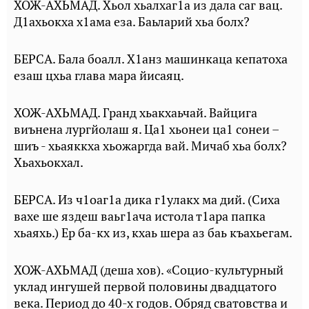
ХОЖ-АХЬМАД. Хьол хьалхаг1а из дала саг вац.
Д1ахьокха х1ама еза. Баьларий хьа болх?
БЕРСА. Бала боалл. Х1анз машинкаца кепатоха
езаш цхьа глава мара йисаяц.
ХОЖ-АХЬМАД. Гранд хьакхаьчай. Вайцига
виънена лургйолаш я. Ца1 хьонеи ца1 сонеи –
шиъ - хьаяккха хьожаргда вай. Мичаб хьа болх?
Хьахьокхал.
БЕРСА. Из ч1оаг1а дика г1улакх ма дий. (Сиха
вахе ше яздеш ваьг1ача истола т1ара папка
хьаяхь.) Ер ба-кх из, кхаь шера аз баь къахьегам.
ХОЖ-АХЬМАД (деша хов). «Социо-культурный
уклад ингушей первой половины двадцатого
века. Период до 40-х годов. Обряд сватовства и