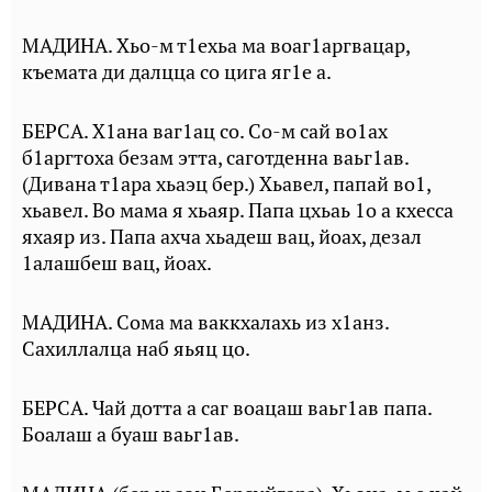
МАДИНА. Хьо-м т1ехьа ма воаг1аргвацар,
къемата ди далцца со цига яг1е а.
БЕРСА. Х1ана ваг1ац со. Со-м сай во1ах
б1аргтоха безам этта, саготденна ваьг1ав.
(Дивана т1ара хьаэц бер.) Хьавел, папай во1,
хьавел. Во мама я хьаяр. Папа цхьаь 1о а кхесса
яхаяр из. Папа ахча хьадеш вац, йоах, дезал
1алашбеш вац, йоах.
МАДИНА. Сома ма ваккхалахь из х1анз.
Сахиллалца наб яьяц цо.
БЕРСА. Чай дотта а саг воацаш ваьг1ав папа.
Боалаш а буаш ваьг1ав.