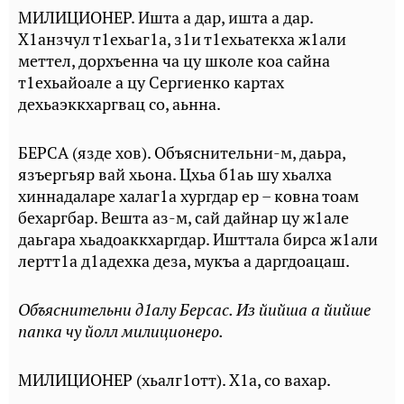
МИЛИЦИОНЕР. Ишта а дар, ишта а дар.
Х1анзчул т1ехьаг1а, з1и т1ехьатекха ж1али
меттел, дорхъенна ча цу школе коа сайна
т1ехьайоале а цу Сергиенко картах
дехьаэккхаргвац со, аьнна.
БЕРСА (язде хов). Объяснительни-м, даьра,
язъергьяр вай хьона. Цхьа б1аь шу хьалха
хиннадаларе халаг1а хургдар ер – ковна тоам
бехаргбар. Вешта аз-м, сай дайнар цу ж1але
даьгара хьадоаккхаргдар. Ишттала бирса ж1али
лертт1а д1адехка деза, мукъа а даргдоацаш.
Объяснительни д1алу Берсас. Из йийша а йийше
папка чу йолл милиционеро.
МИЛИЦИОНЕР (хьалг1отт). X1а, со вахар.