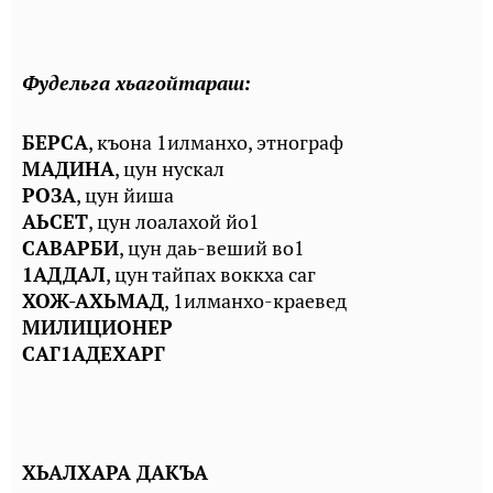
Фудельга хьагойтараш:
БЕРСА
, къона 1илманхо, этнограф
МАДИНА
, цун нускал
РОЗА
, цун йиша
АЬСЕТ
, цун лоалахой йо1
САВАРБИ
, цун даь-веший во1
1АДДАЛ
, цун тайпах воккха саг
ХОЖ-АХЬМАД
, 1илманхо-краевед
МИЛИЦИОНЕР
САГ1АДЕХАРГ
ХЬАЛХАРА ДАКЪА