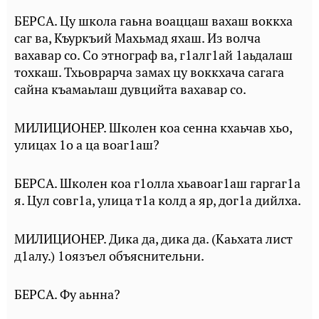
БЕРСА. Цу школа гаьна воаццаш вахаш воккха
саг ва, Къуркъий Махьмад яхаш. Из волча
вахавар со. Со этнограф ва, г1алг1ай 1аьдалаш
тохкаш. Тхьоврарча замах цу воккхача сагага
сайна къамаьлаш дувцийта вахавар со.
МИЛИЦИОНЕР. Школен коа сенна кхаьчав хьо,
улицах 1о а ца воаг1аш?
БЕРСА. Школен коа г1олла хьавоаг1аш гаргаг1а
я. Цул совг1а, улица т1а колд а яр, дог1а дийлха.
МИЛИЦИОНЕР. Дика да, дика да. (Каьхата лист
д1алу.) 1оязъел объяснительни.
БЕРСА. Фу аьнна?