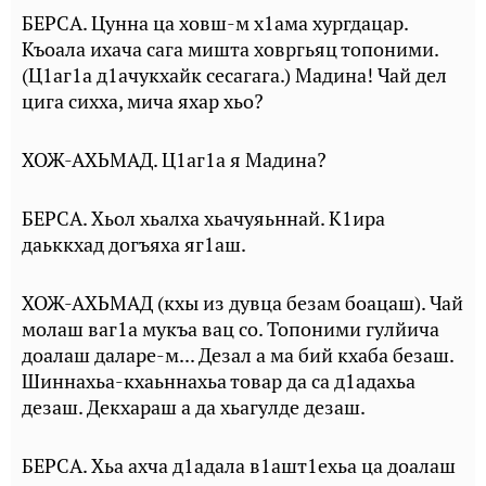
БЕРСА. Цунна ца ховш-м х1ама хургдацар.
Къоала ихача сага мишта ховргьяц топоними.
(Ц1аг1а д1ачукхайк сесагага.) Мадина! Чай дел
цига сихха, мича яхар хьо?
ХОЖ-АХЬМАД. Ц1аг1а я Мадина?
БЕРСА. Хьол хьалха хьачуяьннай. К1ира
даьккхад догъяха яг1аш.
ХОЖ-АХЬМАД (кхы из дувца безам боацаш). Чай
молаш ваг1а мукъа вац со. Топоними гулйича
доалаш даларе-м... Дезал а ма бий кхаба безаш.
Шиннахьа-кхаьннахьа товар да са д1адахьа
дезаш. Декхараш а да хьагулде дезаш.
БЕРСА. Хьа ахча д1адала в1ашт1ехьа ца доалаш