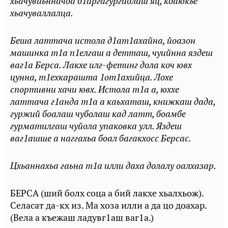
хьачуваьнначоа б1аргагургйолаш яц, коаюкъе
хьачуваллалца.
Беша латтача истола д1ат1ахайна, йоазон
машинка т1а п1елгаш а детташ, чуийнна яздеш
ваг1а Берса. Лакхе илг-фетинг дола коч ювх
цунна, т1ехкарашта 1от1ахийца. Лохе
спортивни хачи ювх. Истола т1а а, юххе
латтача г1анда т1а а каьхаташ, книжкаш дада,
гуржий боалаш чуболаш кад латт, боамбе
гурматилгаш чуйола упаковка улл. Яздеш
ваг1ашше а наггахьа боал багакхосс Берсас.
Цхьаннахьа гаьна т1а илли даха долалу оалхазар.
БЕРСА (ший болх соца а бий лакхе хьалхьож).
Селасат да-кх из. Ма хоза илли а да цо доахар.
(Вела а къежаш ладувг1аш ваг1а.)