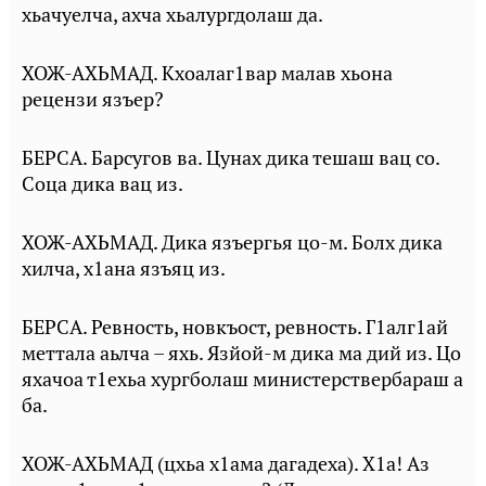
хьачуелча, ахча хьалургдолаш да.
ХОЖ-АХЬМАД. Кхоалаг1вар малав хьона
рецензи язъер?
БЕРСА. Барсугов ва. Цунах дика тешаш вац со.
Соца дика вац из.
ХОЖ-АХЬМАД. Дика язъергья цо-м. Болх дика
хилча, х1ана язъяц из.
БЕРСА. Ревность, новкъост, ревность. Г1алг1ай
меттала аьлча – яхь. Язйой-м дика ма дий из. Цо
яхачоа т1ехьа хургболаш министерствербараш а
ба.
ХОЖ-АХЬМАД (цхьа х1ама дагадеха). Х1а! Аз