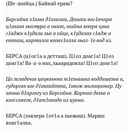
(Ше-шийца.) Байнаб ераш?
Берсийна х1ама д1ахазац. Дешаш ваг1ачара
ц1аьхха хьалъура а иккхе, шийна юхера цхьа
г1аджи к1удали хьа а ийце, к1удалах г1адж а
етташ, картилга юххег1олла хьал-1о вод из.
БЕРСА (ц1ог1а а детташ). Ц1оз доаг1а! Ц1оз
доаг1а! Ва-а-а нах, хьаарадовла! Ц1оз доаг1а!
Цо леладечох цецваьнна т1ехьашка воддашехьа а,
гударгах ког д1акхийтта, 1овож милиционер. Цу
ханна б1аргагу из Берсийна. Картах дехьа а
кхоссавеле, д1ат1авода из цунна.
БЕРСА (лакхера 1от1а а хьежаш). Марша
воаг1алва.