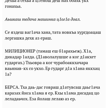
Дехьа а сехьа а ц1енош деш нах боахк укх
гонахьа.
Аьшкаш тедача машинка ц1ог1а доал.
Се яздеш ваг1ача хана, тата новкъа хургдоацаш
лергашка дехк аз ераш.
МИЛИЦИОНЕР (тамаш еш б1арахьеж). Х1а,
дикадар 1алда. (Д1аволалушше а ког д1акхет
гударгах.) Тхьовра а ког чурабоаккхачара
ваьннав-кх со укхо. Ер гударг д1а х1ана яккхац
1а?
БЕРСА. Тха даь-дас говраш д1атувсаш даьг1ача
каразах йиса х1ама я ер. Кхы х1ама дисадац цо
леладаьчох. Еза йолаш лелаю аз ер.