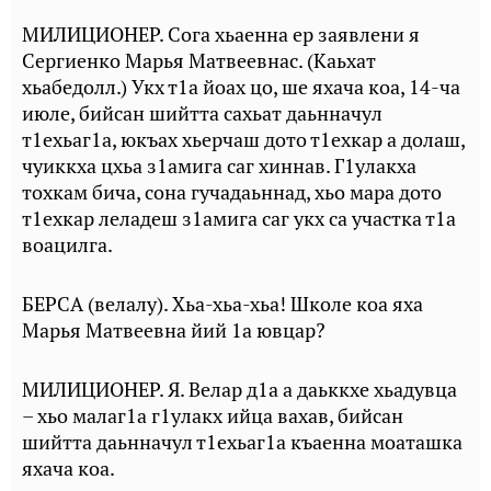
МИЛИЦИОНЕР. Сога хьаенна ер заявлени я
Сергиенко Марья Матвеевнас. (Каьхат
хьабедолл.) Укх т1а йоах цо, ше яхача коа, 14-ча
июле, бийсан шийтта сахьат даьнначул
т1ехьаг1а, юкъах хьерчаш дото т1ехкар а долаш,
чуиккха цхьа з1амига саг хиннав. Г1улакха
тохкам бича, сона гучадаьннад, хьо мара дото
т1ехкар леладеш з1амига саг укх са участка т1а
воацилга.
БЕРСА (велалу). Хьа-хьа-хьа! Школе коа яха
Марья Матвеевна йий 1а ювцар?
МИЛИЦИОНЕР. Я. Велар д1а а даьккхе хьадувца
– хьо малаг1а г1улакх ийца вахав, бийсан
шийтта даьнначул т1ехьаг1а къаенна моаташка
яхача коа.