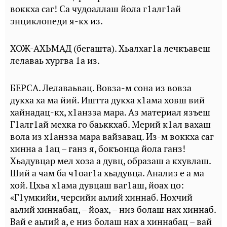
воккха саг! Са чудоаллаш йола г1алг1ай
энциклопеди я-кх из.
ХОЖ-АХЬМАД (бегашта). Хьалхаг1а лечкъавеш
лелаваь хургва 1а из.
БЕРСА. Лелаваьвац. Вовза-м сона из вовза
дукха ха ма йий. Иштта дукха х1ама ховш вий
хайнадац-кх, х1анзза мара. Аз материал язъеш
Г1алг1ай мехка го баьккхаб. Мерий к1ал вахаш
вола из х1анзза мара вайзавац. Из-м воккха саг
хинна а 1ац – ганз я, бокъонца йола ганз!
Хьадувцар мел хоза а дувц, образаш а кхувлаш.
Ший а чам ба ч1оаг1а хьадувца. Анализ е а ма
хой. Цхьа х1ама дувцаш ваг1аш, йоах цо:
«Г1умкийи, черсийи аьлий хиннаб. Нохчий
аьлий хиннабац, – йоах, – низ болаш нах хиннаб.
Вай е аьлий а, е низ болаш нах а хиннабац – вай