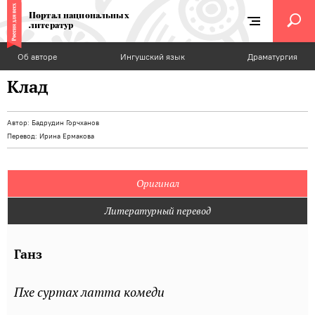
Портал национальных
литератур
Об авторе
Ингушский язык
Драматургия
Клад
Автор:
Бадрудин Горчханов
Перевод:
Ирина Ермакова
Оригинал
Литературный перевод
Ганз
Пхе суртах латта комеди