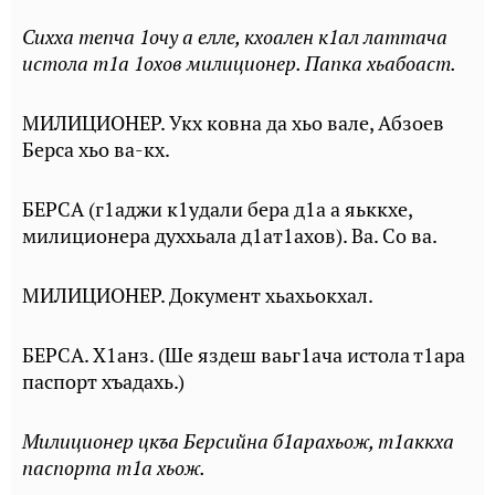
Сихха тепча 1очу а елле, кхоален к1ал латтача
истола т1а 1охов милиционер. Папка хьабоаст.
МИЛИЦИОНЕР. Укх ковна да хьо вале, Абзоев
Берса хьо ва-кх.
БЕРСА (г1аджи к1удали бера д1а а яьккхе,
милиционера духхьала д1ат1ахов). Ва. Со ва.
МИЛИЦИОНЕР. Документ хьахьокхал.
БЕРСА. Х1анз. (Ше яздеш ваьг1ача истола т1ара
паспорт хъадахь.)
Милиционер цкъа Берсийна б1арахьож, т1аккха
паспорта т1а хьож.