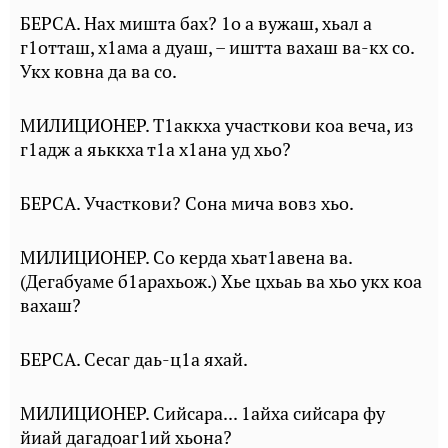
БЕРСА. Нах мишта бах? 1о а вужаш, хьал а
г1отташ, х1ама а дуаш, – иштта вахаш ва-кх со.
Укх ковна да ва со.
МИЛИЦИОНЕР. Т1аккха участкови коа веча, из
г1адж а яьккха т1а х1ана уд хьо?
БЕРСА. Участкови? Сона мича вовз хьо.
МИЛИЦИОНЕР. Со керда хьат1авена ва.
(Дегабуаме б1арахьож.) Хье цхьаь ва хьо укх коа
вахаш?
БЕРСА. Сесаг даь-ц1а яхай.
МИЛИЦИОНЕР. Сийсара... 1айха сийсара фу
йиай дагадоаг1ий хьона?