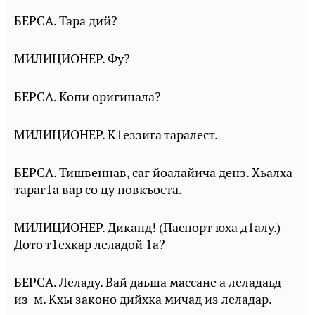
БЕРСА. Тара дий?
МИЛИЦИОНЕР. Фу?
БЕРСА. Копи оригинала?
МИЛИЦИОНЕР. К1еззига таралест.
БЕРСА. Тишвеннав, саг йоалайича денз. Хьалха
тараг1а вар со цу новкъоста.
МИЛИЦИОНЕР. Диканд! (Паспорт юха д1алу.)
Дото т1ехкар леладой 1а?
БЕРСА. Леладу. Вай даьша массане а леладаьд
из-м. Кхы законо дийхка мичад из леладар.