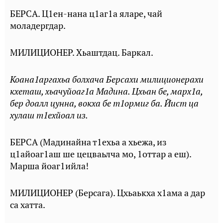
БЕРСА. Ц1ен-нана ц1аг1а яларе, чай
моладергдар.
МИЛИЦИОНЕР. Хьаштдац. Баркал.
Коана1аргахьа болхача Берсахи милиционерахи
кхеташ, хьачуйоаг1а Мадина. Цхьан бе, марх1а,
бер доалл цунна, вокха бе т1ормиг ба. Йист ца
хулаш т1ехйоал из.
БЕРСА (Мадинайна т1ехьа а хьежа, из
ц1айоаг1аш ше цецваьлча мо, 1оттар а еш).
Марша йоаг1ийла!
МИЛИЦИОНЕР (Берсага). Цхьаькха х1ама а дар
са хатта.