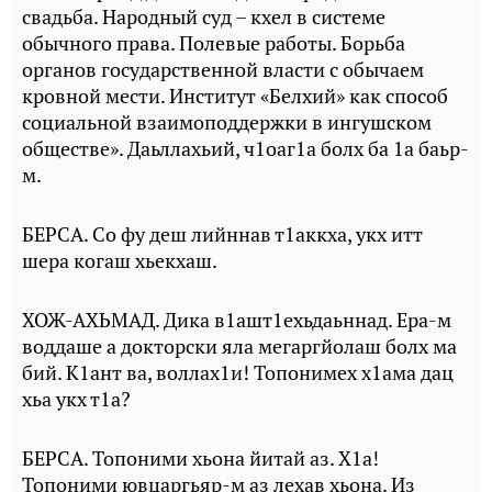
свадьба. Народный суд – кхел в системе
обычного права. Полевые работы. Борьба
органов государственной власти с обычаем
кровной мести. Институт «Белхий» как способ
социальной взаимоподдержки в ингушском
обществе». Даьллахьий, ч1оаг1а болх ба 1а баьр-
м.
БЕРСА. Со фу деш лийннав т1аккха, укх итт
шера когаш хьекхаш.
ХОЖ-АХЬМАД. Дика в1ашт1ехьдаьннад. Ера-м
воддаше а докторски яла мегаргйолаш болх ма
бий. К1ант ва, воллах1и! Топонимех х1ама дац
хьа укх т1а?
БЕРСА. Топоними хьона йитай аз. Х1а!
Топоними ювцаргьяр-м аз лехав хьона. Из