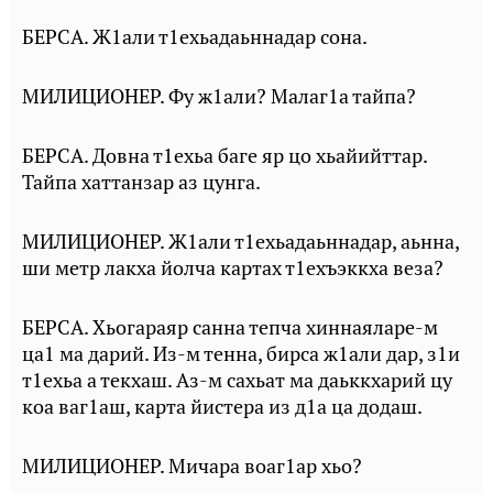
БЕРСА. Ж1али т1ехьадаьннадар сона.
МИЛИЦИОНЕР. Фу ж1али? Малаг1а тайпа?
БЕРСА. Довна т1ехьа баге яр цо хьайийттар.
Тайпа хаттанзар аз цунга.
МИЛИЦИОНЕР. Ж1али т1ехьадаьннадар, аьнна,
ши метр лакха йолча картах т1ехъэккха веза?
БЕРСА. Хьогараяр санна тепча хиннаяларе-м
ца1 ма дарий. Из-м тенна, бирса ж1али дар, з1и
т1ехьа а текхаш. Аз-м сахьат ма даьккхарий цу
коа ваг1аш, карта йистера из д1а ца додаш.
МИЛИЦИОНЕР. Мичара воаг1ар хьо?