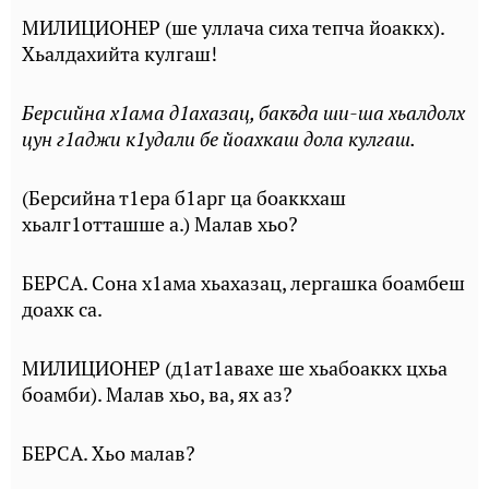
МИЛИЦИОНЕР (ше уллача сиха тепча йоаккх).
Хьалдахийта кулгаш!
Берсийна х1ама д1ахазац, бакъда ши-ша хьалдолх
цун г1аджи к1удали бе йоахкаш дола кулгаш.
(Берсийна т1ера б1арг ца боаккхаш
хьалг1отташше а.) Малав хьо?
БЕРСА. Сона х1ама хьахазац, лергашка боамбеш
доахк са.
МИЛИЦИОНЕР (д1ат1авахе ше хьабоаккх цхьа
боамби). Малав хьо, ва, ях аз?
БЕРСА. Хьо малав?