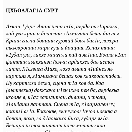
ЦХЬОАЛАГ1А СУРТ
Ахкан 1уйре. Авансцена т1а, аьрда оаг1орахьа,
хий уха кран а йоаллаш з1амигача беша йист я.
Крана гаьна боацаш гуржий боал баг1а, лохера
ткъовронаш мара гуш а йоацаш. Хенах тиша
к1удал улл, лакхе мангала кий а яг1аш. Боала к1ал
фаттан хьакханза йолча ардакхех даь истол
латт. К1еззига д1ахо, лохо аьшка ч1ийнех яь
картилг я, з1амигача бешах ков хьакъоастадеш.
Цу картилга дехьа, сцена т1а ков да. Коа
(аьттехьа) доккхача ц1ен цхьа пен ба, аьрдехьа
кхоале я, к1ал газплитаи, дивани, истоли,
г1андаши латташ. Сцена т1а, к1оаргален чу,
коани1 яг1а. Коаюкъе, хьачувоаг1ачоа новкъа а
йолаш, лоха, га д1аяьккха йиса, гударг яг1а.
Бешара истол латташ йола моттиг коа