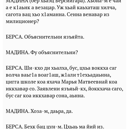
МАДИНА (бер хьаэц Берсийгара). Хьона-м е чай
а е к1аьнк а везацар. Уж хьай каьхаташ хилча,
сагота вац хьо х1аманна. Сенна венавар из
милиционер?
БЕРСА. Объяснительни язъяйта.
МАДИНА. Фу объяснительни?
БЕРСА. Ши-кхо ди хьалха, бус, цхьа воккха саг
волча ваьг1а воаг1аш, ж1али т1ехьадаьнна,
цигга школе коа яхача Марья Матвеевнай коа
иккхавар со. Заявлени язъяьй-кх, йоккхача саго,
бус саг коа иккхавар сона, аьнна.
МАДИНА. Хоза-м, даьра, да.
БЕРСА. Бехк бац цун-м. Цхьаь ма йий из.