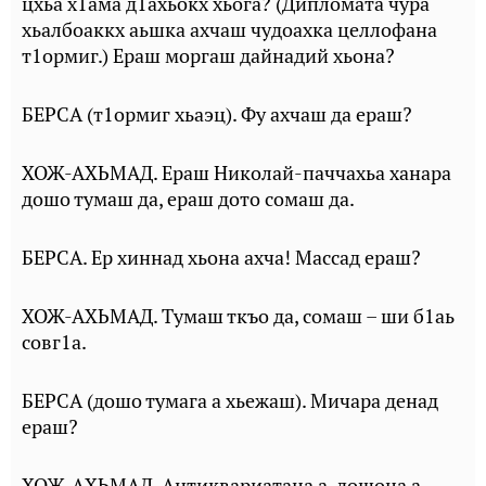
цхьа х1ама д1ахьокх хьога? (Дипломата чура
хьалбоаккх аьшка ахчаш чудоахка целлофана
т1ормиг.) Ераш моргаш дайнадий хьона?
БЕРСА (т1ормиг хьаэц). Фу ахчаш да ераш?
ХОЖ-АХЬМАД. Ераш Николай-паччахьа ханара
дошо тумаш да, ераш дото сомаш да.
БЕРСА. Ер хиннад хьона ахча! Массад ераш?
ХОЖ-АХЬМАД. Тумаш ткъо да, сомаш – ши б1аь
совг1а.
БЕРСА (дошо тумага а хьежаш). Мичара денад
ераш?
ХОЖ-АХЬМАД. Антиквариатаца а, дошоца а