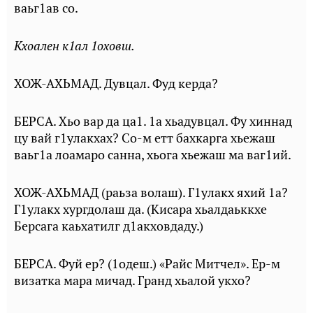
ваьг1ав со.
Кхоален к1ал 1оховш.
ХОЖ-АХЬМАД. Дувцал. Фуд керда?
БЕРСА. Хьо вар да ца1. 1а хьадувцал. Фу хиннад
цу вай г1улакхах? Со-м етт бахкарга хьежаш
ваьг1а лоамаро санна, хьога хьежаш ма ваг1ий.
ХОЖ-АХЬМАД (раьза волаш). Г1улакх яхий 1а?
Г1улакх хургдолаш да. (Кисара хьалдаьккхе
Берсага каьхатилг д1акховдаду.)
БЕРСА. Фуй ер? (1одеш.) «Райс Митчел». Ер-м
визатка мара мичад. Гранд хьалой укхо?