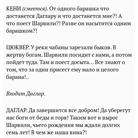
КЕНИ
(смеется)
. От одного барашка что
достанется Даглару и что достанется мне?! А
что поест Шарвили?! Разве он насытится одним
барашком?!
ЦЮКВЕР. У реки чабаны зарезали быков. В
жертву богам. Шарвили посидит с нами, а потом
пойдет туда. Там и поест досыта… Все знают о
том, что за один присест ему мало и целого
барана!..
Входит Даглар.
ДАГЛАР. Да завершится все добром! Да уберегут
нас боги от беды и горя! Таким вот и вырос
Шарвили, чьего рождения мы ждали долгих
семь лет! В чем же наша вина?!