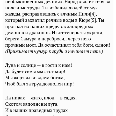
необыкновенных деяниях. Народ хвалит тебя за
полезные труды. Ты избавил людей от мук
жажды, расправившись с алчным Пили[4],
который захватил речные воды в Кюре[5]. Ты
прогнал из наших пределов зловредных
демонов и драконов. И вот теперь ты укрепил
берега Самура и перебросил через него
прочный мост. Да осчастливят тебя боги, сынок!
(Прижимает чунгур к груди и начинает петь.)
Луна и солнце — в гости к нам!
Да будет светлым этот мир!
Мы жертвы воздаем богам,
Чтоб был за труд дозволен пир!
На нивах — жито, плод — в садах,
Скотом заполнены луга.
И в наших праведных трудах