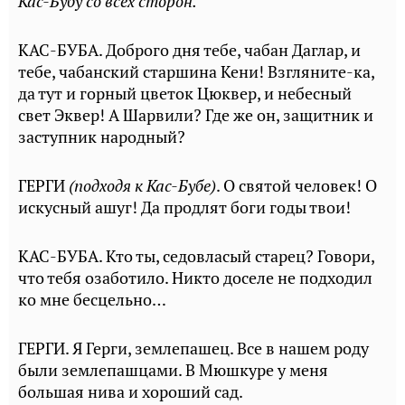
Кас-Бубу со всех сторон.
КАС-БУБА. Доброго дня тебе, чабан Даглар, и
тебе, чабанский старшина Кени! Взгляните-ка,
да тут и горный цветок Цюквер, и небесный
свет Эквер! А Шарвили? Где же он, защитник и
заступник народный?
ГЕРГИ
(подходя к Кас-Бубе)
. О святой человек! О
искусный ашуг! Да продлят боги годы твои!
КАС-БУБА. Кто ты, седовласый старец? Говори,
что тебя озаботило. Никто доселе не подходил
ко мне бесцельно…
ГЕРГИ. Я Герги, землепашец. Все в нашем роду
были землепашцами. В Мюшкуре у меня
большая нива и хороший сад.