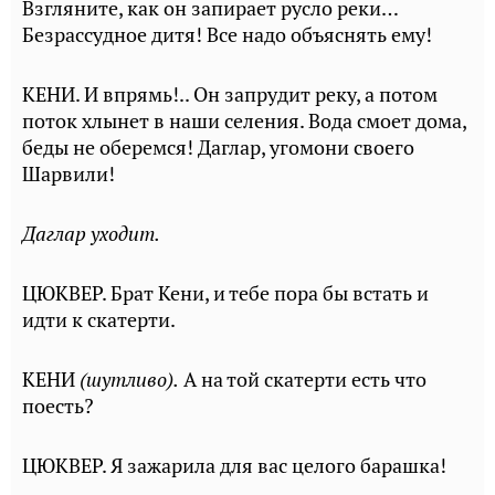
Взгляните, как он запирает русло реки…
Безрассудное дитя! Все надо объяснять ему!
КЕНИ. И впрямь!.. Он запрудит реку, а потом
поток хлынет в наши селения. Вода смоет дома,
беды не оберемся! Даглар, угомони своего
Шарвили!
Даглар уходит.
ЦЮКВЕР. Брат Кени, и тебе пора бы встать и
идти к скатерти.
КЕНИ
(шутливо).
А на той скатерти есть что
поесть?
ЦЮКВЕР. Я зажарила для вас целого барашка!