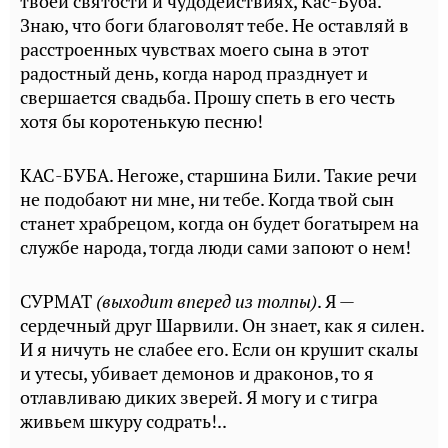
твоей святости и чудодействиях, Кас-Буба.
Знаю, что боги благоволят тебе. Не оставляй в
расстроенных чувствах моего сына в этот
радостный день, когда народ празднует и
свершается свадьба. Прошу спеть в его честь
хотя бы коротенькую песню!
КАС-БУБА. Негоже, старшина Били. Такие речи
не подобают ни мне, ни тебе. Когда твой сын
станет храбрецом, когда он будет богатырем на
службе народа, тогда люди сами запоют о нем!
СУРМАТ
(выходит вперед из толпы)
. Я —
сердечный друг Шарвили. Он знает, как я силен.
И я ничуть не слабее его. Если он крушит скалы
и утесы, убивает демонов и драконов, то я
отлавливаю диких зверей. Я могу и с тигра
живьем шкуру содрать!..