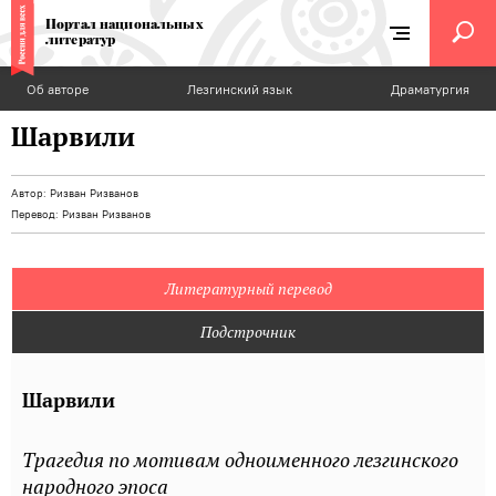
Портал национальных
литератур
Об авторе
Лезгинский язык
Драматургия
Шарвили
Автор:
Ризван Ризванов
Перевод:
Ризван Ризванов
Литературный перевод
Подстрочник
Шарвили
Трагедия
по мотивам одноименного лезгинского
народного эпоса