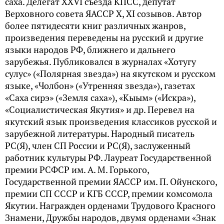
саха. Делегат XXVI съезда КПСС, депутат
Верховного совета ЯАССР X, XI созывов. Автор
более пятидесяти книг различных жанров,
произведения переведены на русский и другие
языки народов РФ, ближнего и дальнего
зарубежья. Публиковался в журналах «Хотугу
сулус» («Полярная звезда») на якутском и русском
языке, «Чолбон» («Утренняя звезда»), газетах
«Саха сирэ» («Земля саха»), «Кыым» («Искра»),
«Социалистическая Якутия» и др. Перевел на
якутский язык произведения классиков русской и
зарубежной литературы. Народный писатель
РС(Я), член СП России и РС(Я), заслуженный
работник культуры РФ. Лауреат Государственной
премии РСФСР им. А. М. Горького,
Государственной премии ЯАССР им. П. Ойунского,
премии СП СССР и КГБ СССР, премии комсомола
Якутии. Награжден орденами Трудового Красного
Знамени, Дружбы народов, двумя орденами «Знак