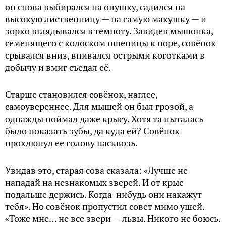
он снова выбирался на опушку, садился на
высокую лиственницу — на самую макушку — и
зорко вглядывался в темноту. Завидев мышонка,
семенящего с колоском пшеницы к норе, совёнок
срывался вниз, впивался острыми коготками в
добычу и вмиг съедал её.
Старше становился совёнок, наглее,
самоувереннее. Для мышей он был грозой, а
однажды поймал даже крысу. Хотя та пыталась
было показать зубы, да куда ей? Совёнок
проклюнул ее голову насквозь.
Увидав это, старая сова сказала: «Лучше не
нападай на незнакомых зверей. И от крыс
подальше держись. Когда-нибудь они накажут
тебя». Но совёнок пропустил совет мимо ушей.
«Тоже мне… не все звери — львы. Никого не боюсь.