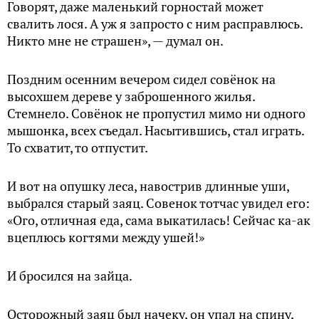
Говорят, даже маленький горностай может
свалить лося. А уж я запросто с ним расправлюсь.
Никто мне не страшен», — думал он.
Поздним осенним вечером сидел совёнок на
высохшем дереве у заброшенного жилья.
Стемнело. Совёнок не пропустил мимо ни одного
мышонка, всех съедал. Насытившись, стал играть.
То схватит, то отпустит.
И вот на опушку леса, навострив длинные уши,
выбрался старый заяц. Совенок тотчас увидел его:
«Ого, отличная еда, сама выкатилась! Сейчас ка-ак
вцеплюсь когтями между ушей!»
И бросился на зайца.
Осторожный заяц был начеку, он упал на спину,