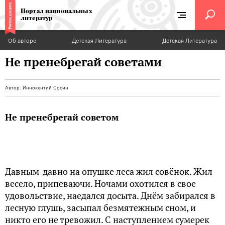
Портал национальных
литератур
Об авторе
Детская Литература
Детская Литература
Не пренебрегай советами
Автор:
Иннокентий Сосин
Не пренебрегай советом
Давным-давно на опушке леса жил совёнок. Жил
весело, припеваючи. Ночами охотился в свое
удовольствие, наедался досыта. Днём забирался в
лесную глушь, засыпал безмятежным сном, и
никто его не тревожил. С наступлением сумерек