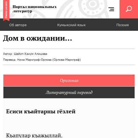
Портал национальных
литератур
Об авторе
Кумыкский язык
Поэзия
Дом в ожидании...
Автор:
Шейит-Ханум Алишева
Перевод:
Нина Маркграф-Орлова (Орлова-Маркграф)
Оригинал
Литературный перевод
Есиси къайтарны гёзлей
Къапулар къажыллай.