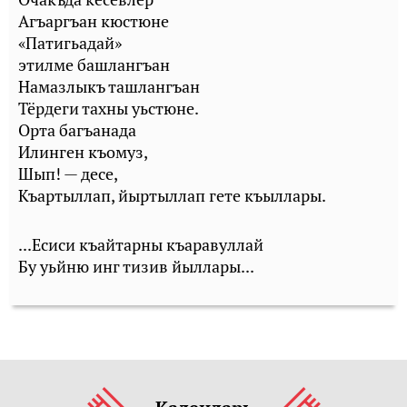
Агъаргъан кюстюне
«Патигьадай»
этилме башлангъан
Намазлыкъ ташлангъан
Тёрдеги тахны уьстюне.
Орта багъанада
Илинген къомуз,
Шып! — десе,
Къартыллап, йыртыллап гете къыллары.
...Есиси къайтарны къаравуллай
Бу уьйню инг тизив йыллары...