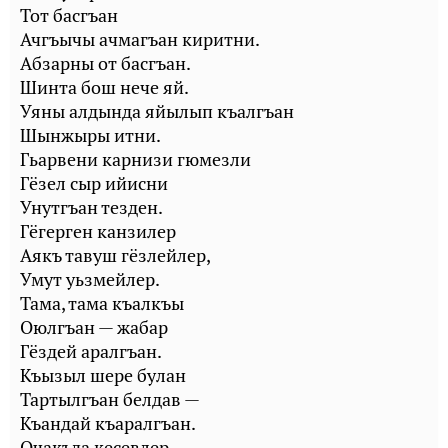
Тот басгъан
Ачгъычы ачмагъан киритни.
Абзарны от басгъан.
Шинта бош нече яй.
Уяны алдында яйылып къалгъан
Шынжыры итни.
Гьарвени карнизи гюмезли
Гёзел сыр ийисни
Унутгъан тезден.
Гёгерген канзилер
Аякъ тавуш гёзлейлер,
Умут уьзмейлер.
Тама, тама къалкъы
Оюлгъан — жабар
Гёздей аралгъан.
Къызыл шере булан
Тартылгъан белдав —
Къандай къаралгъан.
Очакъда кесевлер