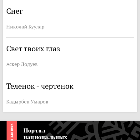
Снег
Николай Куулар
Свет твоих глаз
Аскер Додуев
Теленок - чертенок
Кадырбек Умаров
Портал
национальных