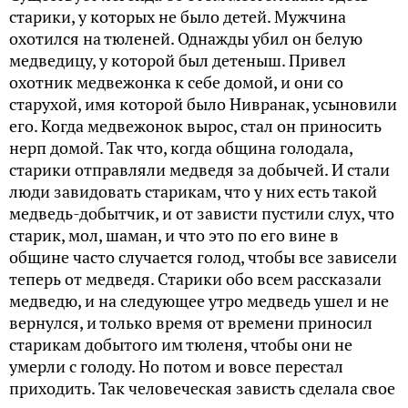
старики, у которых не было детей. Мужчина
охотился на тюленей. Однажды убил он белую
медведицу, у которой был детеныш. Привел
охотник медвежонка к себе домой, и они со
старухой, имя которой было Нивранак, усыновили
его. Когда медвежонок вырос, стал он приносить
нерп домой. Так что, когда община голодала,
старики отправляли медведя за добычей. И стали
люди завидовать старикам, что у них есть такой
медведь-добытчик, и от зависти пустили слух, что
старик, мол, шаман, и что это по его вине в
общине часто случается голод, чтобы все зависели
теперь от медведя. Старики обо всем рассказали
медведю, и на следующее утро медведь ушел и не
вернулся, и только время от времени приносил
старикам добытого им тюленя, чтобы они не
умерли с голоду. Но потом и вовсе перестал
приходить. Так человеческая зависть сделала свое