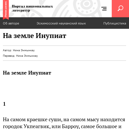
Портал национальных
литератур
Об авторе
Эскимосский науканский язык
Публицистика
На земле Инупиат
Автор:
Нина Энмынкау
Перевод:
Нина Энмынкау
На земле Инупиат
1
На самом краешке суши, на самом мысу находится
городок Укпеагвик, или Барроу, самое большое и