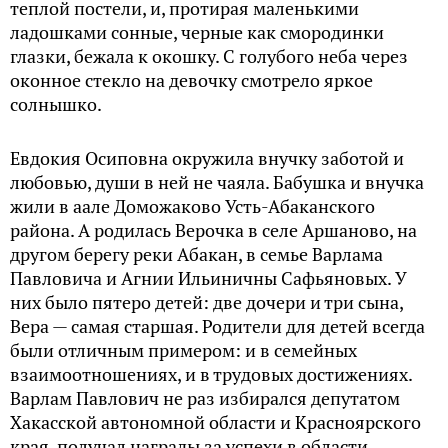
теплой постели, и, протирая маленькими
ладошками сонные, черные как смородинки
глазки, бежала к окошку. С голубого неба через
оконное стекло на девочку смотрело яркое
солнышко.
Евдокия Осиповна окружила внучку заботой и
любовью, души в ней не чаяла. Бабушка и внучка
жили в аале Доможаково Усть-Абаканского
района. А родилась Верочка в селе Аршаново, на
другом берегу реки Абакан, в семье Варлама
Павловича и Агнии Ильиничны Сафьяновых. У
них было пятеро детей: две дочери и три сына,
Вера — самая старшая. Родители для детей всегда
были отличным примером: и в семейных
взаимоотношениях, и в трудовых достижениях.
Варлам Павлович не раз избирался депутатом
Хакасской автономной области и Красноярского
края, получал награды за успехи в области