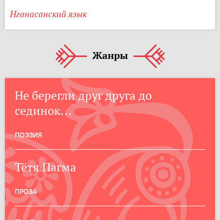
Нганасанский язык
Жанры
Не берегли друг друга до
сединок...
ПОЭЗИЯ
Тётя Пагма
ПРОЗА