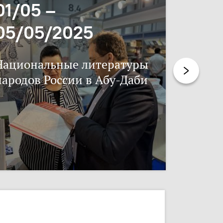
01/05 –
06/11
05/05/2025
17/11
Национальные литературы
Нацпис
народов России в Абу-Даби