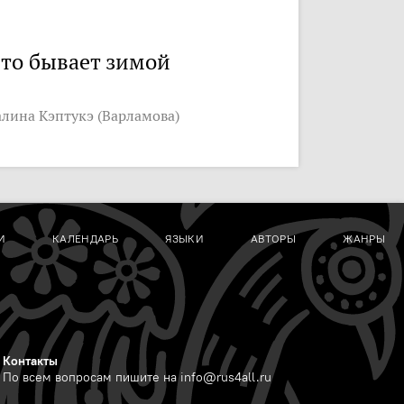
то бывает зимой
алина Кэптукэ (Варламова)
И
КАЛЕНДАРЬ
ЯЗЫКИ
АВТОРЫ
ЖАНРЫ
Контакты
По всем вопросам пишите на
info@rus4all.ru