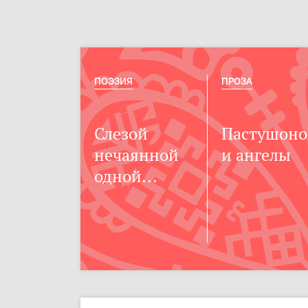
ПОЭЗИЯ
ПРОЗА
Слезой
Пастушоно
нечаянной
и ангелы
одной...