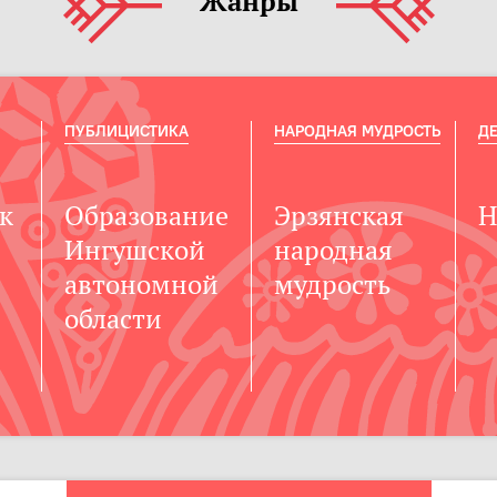
Жанры
ПУБЛИЦИСТИКА
НАРОДНАЯ МУДРОСТЬ
ДЕ
к
Образование
Эрзянская
Н
Ингушской
народная
автономной
мудрость
области