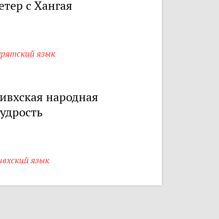
етер с Хангая
урятский язык
ивхская народная
удрость
ивхский язык