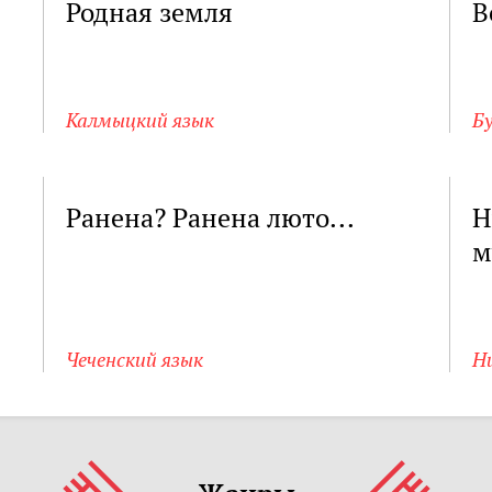
Родная земля
В
Калмыцкий язык
Б
Ранена? Ранена люто...
Н
м
Чеченский язык
Н