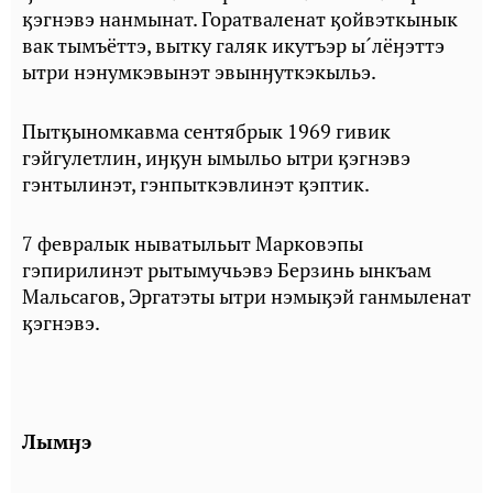
ӄэгнэвэ нанмынат. Горатваленат ӄойвэткынык
вак тымъёттэ, вытку галяк икутъэр ы´лёӈэттэ
ытри нэнумкэвынэт эвынӈуткэкыльэ.
Пытӄыномкавма сентябрык 1969 гивик
гэйгулетлин, иӈӄун ымыльо ытри ӄэгнэвэ
гэнтылинэт, гэнпыткэвлинэт ӄэптик.
7 февралык ныватыльыт Марковэпы
гэпирилинэт рытымучьэвэ Берзинь ынкъам
Мальсагов, Эргатэты ытри нэмыӄэй ганмыленат
ӄэгнэвэ.
Лымӈэ