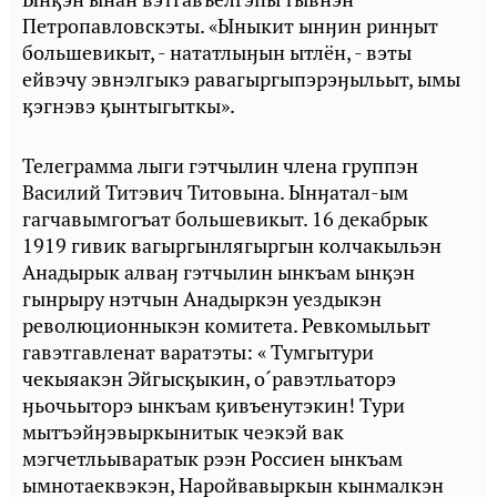
Петропавловскэты. «Ыныкит ынӈин ринӈыт
большевикыт, - нататлыӈын ытлён, - вэты
ейвэчу эвнэлгыкэ равагыргыпэрэӈыльыт, ымы
ӄэгнэвэ ӄынтыгыткы».
Телеграмма лыги гэтчылин члена группэн
Василий Титэвич Титовына. Ынӈатал-ым
гагчавымгогъат большевикыт. 16 декабрык
1919 гивик вагыргынлягыргын колчакыльэн
Анадырык алваӈ гэтчылин ынкъам ынӄэн
гынрыру нэтчын Анадыркэн уездыкэн
революционныкэн комитета. Ревкомыльыт
гавэтгавленат варатэты: « Тумгытури
чекыяакэн Эйгысӄыкин, о´равэтльаторэ
ӈьочьыторэ ынкъам ӄивъенутэкин! Тури
мытъэйӈэвыркынитык чеэкэй вак
мэгчетльываратык рээн Россиен ынкъам
ымнотаеквэкэн, Наройвавыркын кынмалкэн