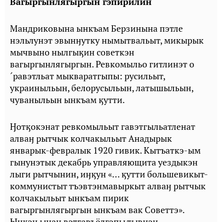
Вагыргынлягыргын гэпирилин
Мандриковына ынкъам Берзинына пэтле
нэльлунэт эвынӈутку нымытвальыт, микырык
мычвыно нылгыӄин советкэн
вагыргынлягыргын. Ревкомыльо гитлинэт о
´равэтльат мыкваратгыпы: русильыт,
украиныльын, белорусыльын, латышыльын,
чуваныльын ынкъам ӄутти.
Ӈотӄокэнат ревкомыльыт гавэтгыльатленат
алваӈ рытчык колчакыльыт Анадырык
январык-февралык 1920 гивик. Кытъаткэ-ым
гынунэтык декабрь управляющита уездыкэн
лыги рытчынин, иӈӄун «… ӄутти большевикыт-
коммунистыт тъэвтэнмавыркыт алваӈ рытчык
колчакыльыт ынкъам пирик
вагыргынлягыргын ынкъам вак Советтэ».
Ынӄэн ынан вэтгавъёлгэпы тывнэн