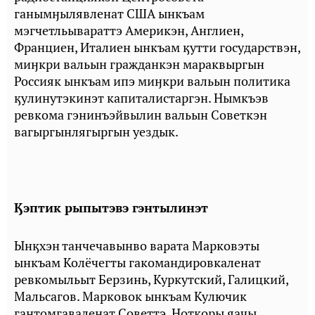
ганымӈылявленат США ынкъам
мэгчетльывараттэ Америкэн, Англиен,
Франциен, Италиен ынкъам ӄутти государствэн,
миӈкри вальын гражданкэн мараквыргын
Россияк ынкъам ипэ миӈкри вальын политика
ӄулинутэкинэт капиталистаргэн. Нымкъэв
ревкома гэнинъэйвылин вальын Советкэн
вагыргынлягыргын уездык.
Ӄэптик рыпытэвэ гэнтылинэт
Ынӄхэн танчечавынво варата Марковэты
ынкъам Колёчегты гакомандировкаленат
ревкомыльыт Берзинь, Куркутский, Галицкий,
Мальсагов. Марковок ынкъам Кулючик
гантомгаваленат Советтэ. Ӈотӄоры яачы