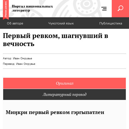
Портал национальных
литератур
Об авторе
Чукотский язык
Публицистика
Первый ревком, шагнувший в
вечность
Автор:
Иван Омрувье
Перевод:
Иван Омрувье
Оригинал
Литературный перевод
Миӈкри первый ревком гэргыпатлен