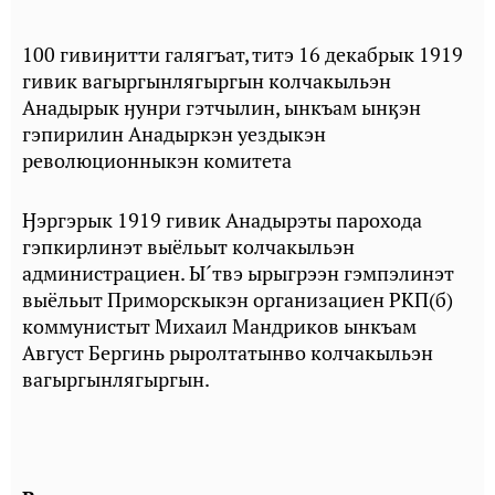
100 гивиӈитти галягъат, титэ 16 декабрык 1919
гивик вагыргынлягыргын колчакыльэн
Анадырык ӈунри гэтчылин, ынкъам ынӄэн
гэпирилин Анадыркэн уездыкэн
революционныкэн комитета
Ӈэргэрык 1919 гивик Анадырэты парохода
гэпкирлинэт выёльыт колчакыльэн
администрациен. Ы´твэ ырыгрээн гэмпэлинэт
выёльыт Приморскыкэн организациен РКП(б)
коммунистыт Михаил Мандриков ынкъам
Август Бергинь рыролтатынво колчакыльэн
вагыргынлягыргын.