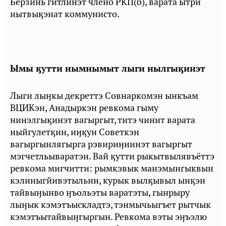
Берзинь гитлинэт члено РКП(б), варата ытри
нытвыӄэнат коммунисто.
Ымы ӄутти нымнымыт лыги нылгыӄинэт
Лыги лыӈкы декреттэ Совнаркомэн ынкъам
ВЦИКэн, Анадыркэн ревкома гыму
нинэлгыӄинэт вагыргыт, титэ чинит варата
ныйгулетӄин, иӈӄун Советкэн
вагыргынлягырга рэвириӈнинэт вагыргыт
мэгчетльываратэн. Вай ӄутти рыкытвылявъёттэ
ревкома мигчитти: рымкэвык манэмынгыквын
кэлиныгйивэтыльин, курык вылӄывыл ынӄэн
тайвыӈынво ӈъольэты варатэты, гынрыру
лыӈык кэмэтъыскладтэ, тэнмычьыгъет рытчык
кэмэтъытайвыӈгыргын. Ревкома вэты эӈъэлю