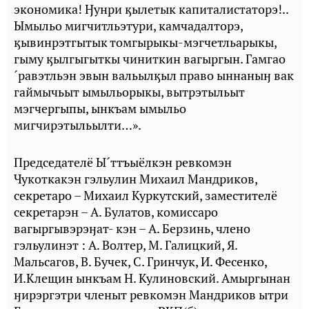
экономика! Ӈунри ӄылетык капиталистаторэ!..
Ымыльо мигчитльэтури, камчадалторэ,
ӄывинрэтгытык томгырыкы-мэгчетльарыкы,
гыму ӄылгыгыткы чиниткин вагыргын. Гамгао
´равэтльэн эвын вальылӄыл право ыннаныӈ вак
гаймычьыт ымыльорыкы, вытрэтыльыт
мэгчергыпы, ынкъам ымыльо
мигчирэтыльылти…».
Председателё Ы´ттъыёлкэн ревкомэн
Чукоткакэн гэльулин Михаил Мандриков,
секретаро – Михаил Куркутский, заместителё
секретарэн – А. Булатов, комиссаро
вагыргывэрэӈат- кэн – А. Берзинь, члено
гэльулинэт : А. Волтер, М. Галицкий, Я.
Мальсагов, В. Бучек, С. Гринчук, И. Фесенко,
И.Клещин ынкъам Н. Кулиновский. Амыргынан
ӈирэргэтри членыт ревкомэн Мандриков ытри