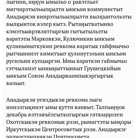
лыгнин, иӈӄун ымыльо о´равэтльат
мигчирэтыльылӄылти ынкъам коммунистыт
Анадыркэн винрэтыльылӄылти вылӄынтольэты
вылӄынток вэлер кытэ. Рытаӈытватынво
кэмэтъыврэвлятгыргын гытъатыльэты
варатэты Марковкэн, Кулючикин ынкъам
ӄулинымыткукин ревкома варатык гайфмычьо
рытчынинэт кимитъыт ӄулинутэльин ынкъам
русильин купцыргэн. Ымы вараткэн гаймычьо
гэтчылинэт ынныӈыттынвыт Грушецкийын
ынкъам Сонэн Анадырваампыкэргыргык
вальыт.
Анадыркэн уенздыкэн ревкома лыги
нинэлгыӄинэт ымы ӄутти ванвыт. Талпыӈӈок
декабрь вэтгавъёлгыткогыргын гатваӈӈолен
Охотскыкэн ревкомык рээн, рымагтэты ынӄоры
Иркутскыкэн Центросоветык рээн. Анадыркэг
радиостанциякэн Центросовета