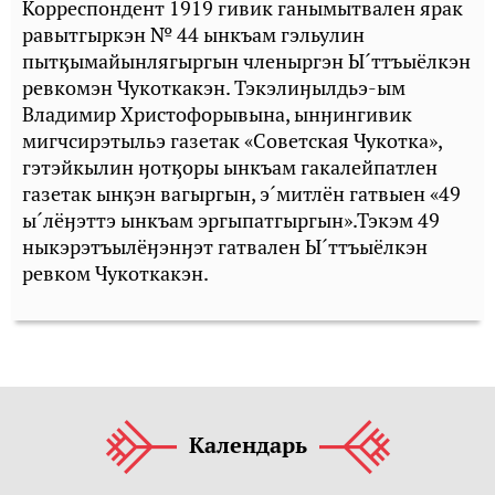
Корреспондент 1919 гивик ганымытвален ярак
равытгыркэн № 44 ынкъам гэльулин
пытӄымайынлягыргын членыргэн Ы´ттъыёлкэн
ревкомэн Чукоткакэн. Тэкэлиӈылдьэ-ым
Владимир Христофорывына, ынӈингивик
мигчсирэтыльэ газетак «Советская Чукотка»,
гэтэйкылин ӈотӄоры ынкъам гакалейпатлен
газетак ынӄэн вагыргын, э´митлён гатвыен «49
ы´лёӈэттэ ынкъам эргыпатгыргын».Тэкэм 49
ныкэрэтъылёӈэнӈэт гатвален Ы´ттъыёлкэн
ревком Чукоткакэн.
Календарь