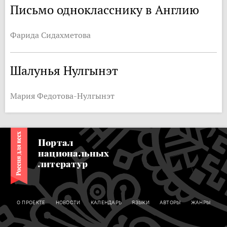
Письмо однокласснику в Англию
Фарида Сидахметова
Шалунья Нулгынэт
Мария Федотова-Нулгынэт
Портал
национальных
литератур
О ПРОЕКТЕ
НОВОСТИ
КАЛЕНДАРЬ
ЯЗЫКИ
АВТОРЫ
ЖАНРЫ