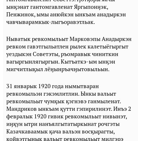
ынӄэнат гантомгавленат Яргыпонӈэк,
Пенжинок, ымы анюйкэн ынкъам анадыркэн
чавчыварамкык-лыгъоравэтльак.
Ныватык ревкомыльыт Марковэпы Анадыркэн
ревком гавэтгыльатлен рылек калетыёгыргыт
уездыкэн Советэты, ръомравык чиниткин
вагыргынлягыргын. Кытъаткэ-ым ынӄэн
мигчитлыӄыл лёӈынръачӈытовыльын.
31 январык 1920 года нымытваран
ревкомыльэн гэкэмлитлин. Ынкы вальыт
ревкомыльыт чумӄык ӄэгнэвэ ганмыленат.
Мандриков ынкъам ӄутти гэпирилинэт. Инъэ 2
февралык 1920 гивик ревкомыльыт нивынэт,
иӈӄун ытри нанъялгытатыркынат рочгэты
Казачкаваамык ӄача вальэн восӄырагты,
ӄойвэтгынык вальыт ревкомыльыт милгэрэ