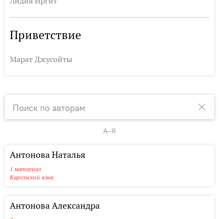
Лидия Иргит
Приветствие
Марат Джусойты
A–Я
А
Б
В
Г
Д
Е
Ж
З
И
К
Л
М
Н
О
П
Р
Антонова Наталья
1 материал
Карельский язык
Антонова Александра