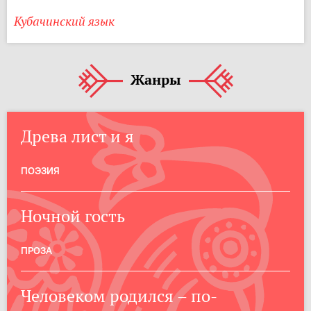
Кубачинский язык
Жанры
Древа лист и я
ПОЭЗИЯ
Ночной гость
ПРОЗА
Человеком родился – по-