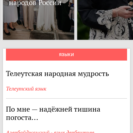
народов России
ЯЗЫКИ
Телеутская народная мудрость
Телеутский язык
По мне — надёжней тишина
погоста...
Азербайджанский - язык дербентцев