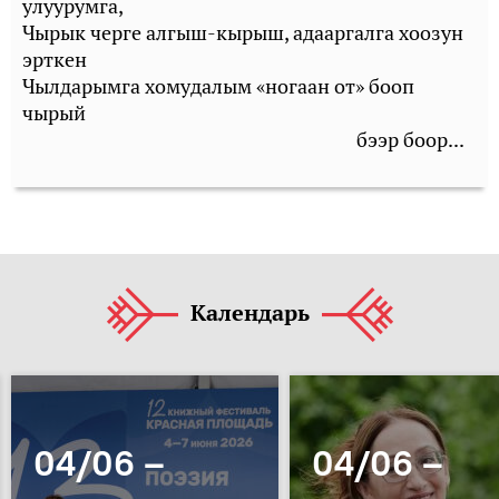
улуурумга,
Чырык черге алгыш-кырыш, адааргалга хоозун
эрткен
Чылдарымга хомудалым «ногаан от» бооп
чырый
бээр боор...
Календарь
04/06 –
04/06 –