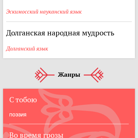
Эскимосский науканский язык
Долганская народная мудрость
Долганский язык
Жанры
С тобою
ПОЭЗИЯ
Во время грозы