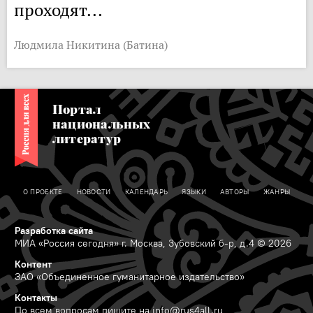
проходят...
Людмила Никитина (Батина)
Портал
национальных
литератур
О ПРОЕКТЕ
НОВОСТИ
КАЛЕНДАРЬ
ЯЗЫКИ
АВТОРЫ
ЖАНРЫ
Разработка сайта
МИА «Россия сегодня» г. Москва, Зубовский б-р, д.4 © 2026
Контент
ЗАО «Объединенное гуманитарное издательство»
Контакты
По всем вопросам пишите на
info@rus4all.ru