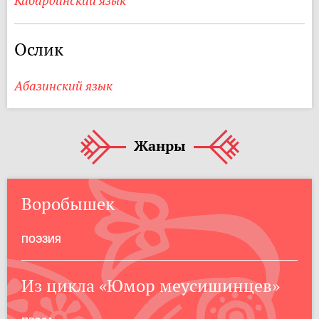
Кабардинский язык
Ослик
Абазинский язык
Жанры
Воробышек
ПОЭЗИЯ
Из цикла «Юмор меусишинцев»