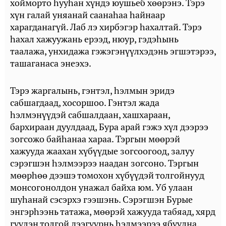
хойморто һууһан хүндэ юушьеб хөөрэнэ. Тэрэ
хүн галай уняанай саанаһаа һайнаар
харагданагүй. Лаб лэ хирбэгэр һахалтай. Тэрэ
һахал хажуужань ерээд, нюур, гэдэһынь
таалажа, унхидажа гэжэгэнүүлхэдэнь эгшэтэрээ,
ташаганаса энеэхэ.
Тэрэ жаргалынь, гэнтэл, һэлмын эридэ
сабшагдаад, хосоршоо. Гэнтэл жада
һэлмэнүүдэй сабшалдаан, хашхараан,
бархираан дуулдаад, Бура арай гэжэ хүл дээрээ
зогсожо байһанаа хараа. Тэргын мөөрэй
хажууда жаахан хүбүүдые зогсоогоод, залуу
сэрэгшэн һэлмээрээ наадан зогсоно. Тэргын
мөөрһөө дээшэ томохон хүбүүдэй толгойнууд
монсогонолдон унажал байха юм. Уб улаан
шуһанай сэсэрхэ гээшэнь. Сэрэгшэн Бурые
энгэрһээнь татажа, мөөрэй хажууда табяад, хярд
гүүлэн толгой дээгүүрнь һэлмээрээ ябуулна,