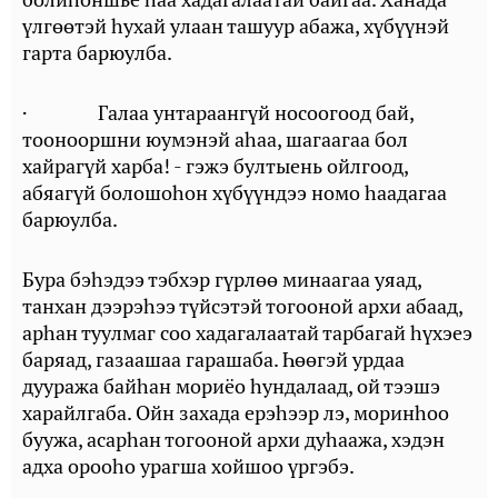
үлгөөтэй һухай улаан ташуур абажа, хүбүүнэй
гарта барюулба.
· Галаа унтараангүй носоогоод бай,
тоонооршни юумэнэй аһаа, шагаагаа бол
хайрагүй харба! - гэжэ бултыень ойлгоод,
абяагүй болошоһон хүбүүндээ номо һаадагаа
барюулба.
Бура бэһэдээ тэбхэр гүрлөө минаагаа уяад,
танхан дээрэһээ түйсэтэй тогооной архи абаад,
арһан туулмаг соо хадагалаатай тарбагай һүхэеэ
баряад, газаашаа гарашаба. Һөөгэй урдаа
дууража байһан мориёо һундалаад, ой тээшэ
харайлгаба. Ойн захада ерэһээр лэ, моринһоо
буужа, асарһан тогооной архи дуһаажа, хэдэн
адха орооһо урагша хойшоо үргэбэ.