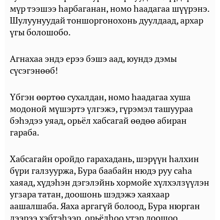
мүр тээшээ һарбаганан, номо һаадагаа шүүрэнэ.
Шулуунуудай тоншоргонохонь дуулдаад, архар
үгы болошобо.
Агнахаа эндэ ерээ бэшэ аад, юундэ дэмы
сүсэгэнөөб!
Үбгэн өөртөө сухалдан, номо һаадагаа хуша
модоной мүшэртэ үлгэжэ, гүрэмэл ташуураа
бэһэдээ уяад, орьёл хабсагай өөдөө абиран
гараба.
Хабсагайн оройдо гарахадань, шэрүүн һалхин
бүри галзууржа, Бура баабайн нюдэ руу саһа
хаяад, хүдэһэн дэгэлэйнь хормойе хүлхэлзүүлэн
угзара татан, доошонь шэдэжэ хаяхаар
аашалшаба. Яаха аргагүй болоод, Бура нюрган
дээрээ хэбтэһээр, орьёлһоо үтэр доошоо