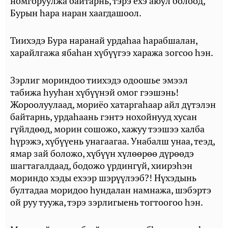
номгоруулжа байтарнь, тэрэ ехэ аюул болоод,
Бурын һара наран хаагдашоол.
Тиихэдэ Бура наранай урдаһаа һарабшалан,
харайлгажа ябаһан хүбүүгээ хаража зогсоо һэн.
Зэрлиг мориндоо тиихэдэ одоошье эмээл
табижа һууһан хүбүүнэй омог гээшэнь!
Жороолуулаад, мориёо хатаргаһаар айл дүтэлэн
байтарнь, урдаһаань гэнтэ нохойнууд хусан
гүйлдөөд, морин сошожо, хажуу тээшээ халба
һүрэжэ, хүбүүень унагаагаа. Унабалш унаа, теэд,
ямар зай боложо, хүбүүн хүлөөрөө дүрөөдэ
шагтагалдаад, бодожо үрдингүй, хиирэһэн
мориндо хэды ехээр шэрүүлээб?! Нүхэдынь
бултадаа моридоо һундалан намнажа, шэбэртэ
ой руу туужа, тэрэ зэрлигыень тогтоогоо һэн.