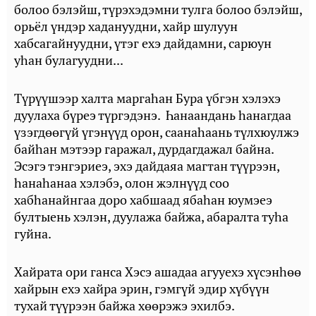
болоо бэлэйш, түрэхэдэмни тулга болоо бэлэйш,
орьёл үндэр хадануудни, хайр шулуун
хабсагайнуудни, үтэг ехэ дайдамни, сарюун
уһан булагуудни...
Түрүүшээр халта маргаһан Бура үбгэн хэлэхэ
дуулаха бүреэ түргэдэнэ. Һанаандань һанагдаа
үзэгдөөгүй үгэнүүд орон, саанаһаань түлхюулжэ
байһан мэтээр гаражал, дурдагдажал байна.
Эсэгэ тэнгэриеэ, эхэ дайдаяа магтан түүрээн,
һанаһанаа хэлэбэ, олон жэлнүүд соо
хабһанайнгаа доро хабшаад ябаһан юумэеэ
бултыень хэлэн, дуулажа байжа, абаралта туһа
гуйна.
Хайрата ори ганса Хэсэ ашадаа агууехэ хүсэнһөө
хайрын ехэ хайра эрин, гэмгүй эдир хүбүүн
тухай түүрээн байжа хөөрэжэ эхилбэ.