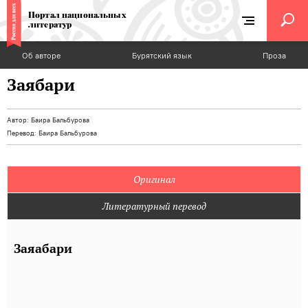
Портал национальных
литератур
Об авторе
Бурятский язык
Проза
Заябари
Автор:
Баира Бальбурова
Перевод:
Баира Бальбурова
Оригинал
Литературный перевод
Заяабари