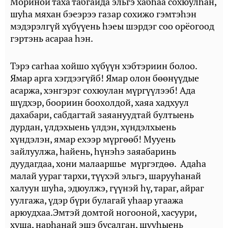
Мориной таха табгайда эльгэ хабһаа сохюулһан,
шуһа мяхан бэеэрээ газар сохижо гэмтэһэн
мэдэрэлгүй хүбүүень һэеы шэрдэг соо орёогоод
гэртэнь асараа һэн.
Тэрэ сагһаа хойшо хүбүүн хэбтэриин болоо.
Ямар арга хэгдээгүйб! Ямар олон бөөнүүдые
асаржа, хэнгэрэг сохюулан мүргүүлээб! Ада
шүдхэр, боориин боохолдой, хаяа хадхуул
дахабари, сабдагтай заяануудтай бултыень
дурдан, үлдэхыень үлдэн, хүндэлхыень
хүндэлэн, ямар ехээр мүргөөб! Мууень
зайлуулжа, һайень, һүнэһэ заяабаринь
дуудагдаа, хони малааршье мүргэгдөө. Адаһа
малай уураг тархи, түүхэй эльгэ, шарууһанай
халуун шуһа, эдюулжэ, гүүнэй һү, тараг, айраг
уулгажа, үдэр бүри булагай уһаар угаажа
арюудхаа.Эмтэй домтой ногооной, хасуури,
хуша, нарһанай эшэ бусалган, шүүһыень