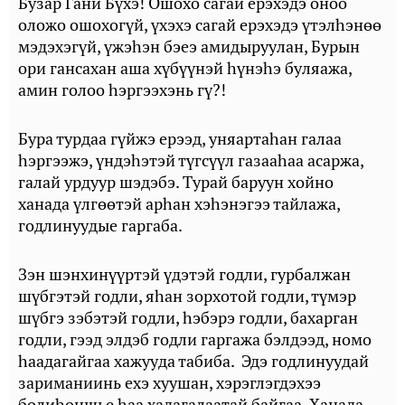
Бузар Гани Бүхэ! Ошохо сагай ерэхэдэ оноо
оложо ошохогүй, үхэхэ сагай ерэхэдэ үтэлһэнөө
мэдэхэгүй, үжэһэн бэеэ амидыруулан, Бурын
ори гансахан аша хүбүүнэй һүнэһэ буляажа,
амин голоо һэргээхэнь гү?!
Бура турдаа гүйжэ ерээд, уняартаһан галаа
һэргээжэ, үндэһэтэй түгсүүл газааһаа асаржа,
галай урдуур шэдэбэ. Турай баруун хойно
ханада үлгөөтэй арһан хэһэнэгээ тайлажа,
годлинуудые гаргаба.
Зэн шэнхинүүртэй үдэтэй годли, гурбалжан
шүбгэтэй годли, яһан зорхотой годли, түмэр
шүбгэ зэбэтэй годли, һэбэрэ годли, бахарган
годли, гээд элдэб годли гаргажа бэлдээд, номо
һаадагайгаа хажууда табиба. Эдэ годлинуудай
зариманиинь ехэ хуушан, хэрэглэгдэхээ
болиһоншье һаа хадагалаатай байгаа. Ханада