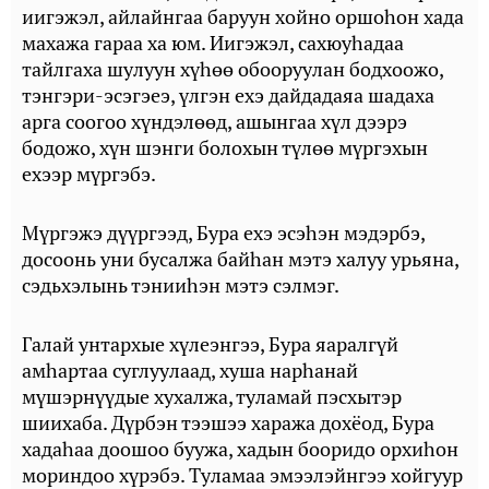
иигэжэл, айлайнгаа баруун хойно оршоһон хада
махажа гараа ха юм. Иигэжэл, сахюуһадаа
тайлгаха шулуун хүһөө обооруулан бодхоожо,
тэнгэри-эсэгэеэ, үлгэн ехэ дайдадаяа шадаха
арга соогоо хүндэлөөд, ашынгаа хүл дээрэ
бодожо, хүн шэнги болохын түлөө мүргэхын
ехээр мүргэбэ.
Мүргэжэ дүүргээд, Бура ехэ эсэһэн мэдэрбэ,
досоонь уни бусалжа байһан мэтэ халуу урьяна,
сэдьхэлынь тэнииһэн мэтэ сэлмэг.
Галай унтархые хүлеэнгээ, Бура яаралгүй
амһартаа суглуулаад, хуша нарһанай
мүшэрнүүдые хухалжа, туламай пэсхытэр
шиихаба. Дүрбэн тээшээ хаража дохёод, Бура
хадаһаа доошоо буужа, хадын бооридо орхиһон
мориндоо хүрэбэ. Туламаа эмээлэйнгээ хойгуур