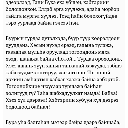
эдеэрлээд, Гани Бүхэ ехэ үбшэн, хэбтэриин
болошонхой. Элдэб арга хүүлэжэ, адаһа морёор
тайлга мүргэл хүүлээ. Теэд һайн болохогүйдөө
тэрэ уурлаад байна гэлсээ һэн.
Буурын турдаа дүтэлхэдэ, бүүр түүр хөөрэлдөөн
дуулдана. Хэсын нүхэд ерээд, галынь түлэжэ,
газааһаа мүльһэ оруулаад тогоондонь мяха
хээд, шанажа байна ёһотой... Турдаа ороходонь,
Хэсэ ашань зүүн ханын танханай хажууда, тэбшэ
табагуудые хонгируулжа зогсоно. Тогооной
архиин амһартын хабхаг хаажа байна хэбэртэй.
Тогоонойхиие нюусаар туршажа байһан
золигууд гү? Таһа шабхадуулхат намда! Байза!
Хэсэ хүл дээрээл! Хэбтэриин хүбүүн хүл дээрээ
бодошоод байнал!
Бура уһа балгаһан мэтээр байра дээрэ байшаба,