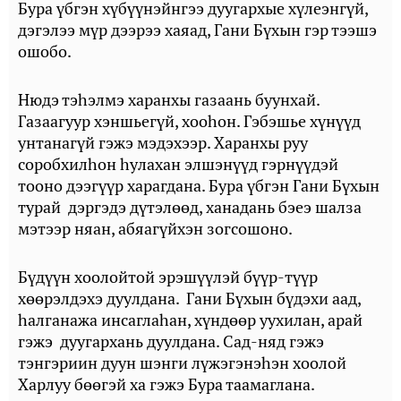
Бура үбгэн хүбүүнэйнгээ дуугархые хүлеэнгүй,
дэгэлээ мүр дээрээ хаяад, Гани Бүхын гэр тээшэ
ошобо.
Нюдэ тэһэлмэ харанхы газаань буунхай.
Газаагуур хэншьегүй, хооһон. Гэбэшье хүнүүд
унтанагүй гэжэ мэдэхээр. Харанхы руу
соробхилһон һулахан элшэнүүд гэрнүүдэй
тооно дээгүүр харагдана. Бура үбгэн Гани Бүхын
турай дэргэдэ дүтэлөөд, ханадань бэеэ шалза
мэтээр няан, абяагүйхэн зогсошоно.
Бүдүүн хоолойтой эрэшүүлэй бүүр-түүр
хөөрэлдэхэ дуулдана. Гани Бүхын бүдэхи аад,
һалганажа инсаглаһан, хүндөөр уухилан, арай
гэжэ дуугархань дуулдана. Сад-няд гэжэ
тэнгэриин дуун шэнги лүжэгэнэһэн хоолой
Харлуу бөөгэй ха гэжэ Бура таамаглана.