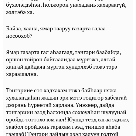
бүхэлэгдэһэн, һолжорон унахадань хахараагүй,
ээлтэбэ ха.
Байза, хаана, ямар тааруу газарта галаа
носоохоб?
Ямар газарта гал аһаагаад, тэнгэри баабайда,
оршон тойрон байгаалидаа мүргэжэ, алтай
хангай дайдаяа мүргэн хүндэлхэб гэжэ тэрэ
хараашална.
Тэнгэриие соо хадхахам гэжэ байһаар няжа
хухалагдаһан жадын эри мэтэ годигор хабсагай
дээрэнь һүрөөтэй харлана. Үнэхөөр, дайда
тэнгэриин эзэд һалхинда сохюулһан шулуунай
оройдо тогтохо юм аал! Юундэ теэд сагаа эдижэ,
заабол оройдонь гарахам гээд, тиишээ аһаба
гээшэб! Тэнгэри дайдын эзэд халуун голтой