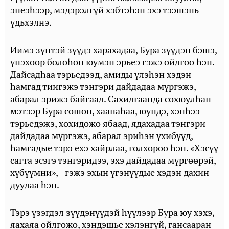
энеэһээр, мэдэрэлгүй хэбтэһэн эхэ тээшэнь
үдьхэлнэ.
Иимэ зүнтэй зүүдэ харахадаа, Бура зүүдэн бэшэ,
үнэхөөр болоһон юумэн эрьеэ гэжэ ойлгоо һэн.
Дайсадһаа тэрьедээд, амиды үлэһэн хэдэн
һамгад тиигэжэ тэнгэри дайдадаа мүргэжэ,
абарал эрижэ байгаал. Сахилгаанда сохюулһан
мэтээр Бура сошон, хаанаһаа, юундэ, хэнһээ
тэрьедэжэ, хохидожо ябаад, ядахадаа тэнгэри
дайдадаа мүргэжэ, абарал эриһэн үхибүүд,
һамгадые тэрэ ехэ хайрлаа, голхороо һэн. «Хэсүү
сагта эсэгэ тэнгэридээ, эхэ дайдадаа мүргөөрэй,
хүбүүмни», - гэжэ эхын үгэнүүдые хэдэн дахин
дуулаа һэн.
Тэрэ үзэгдэл зүүдэнүүдэй һүүлээр Бура юу хэхэ,
яахаяа ойлгожо, хэндэшье хэлэнгүй, гансааран