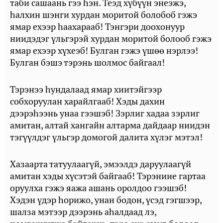
таби сашаань гээ һэн. Теэд хүбүүн энеэжэ,
һалхин шэнги хурдан моритой болобоб гэжэ
ямар ехээр һаахарааб! Тэнгэри доохонуур
ниидэдэг үльгэрэй хурдан моритой болооб гэжэ
ямар ехээр хүхеэб! Булган гэжэ үшөө нэрлээ!
Булган бэшэ тэрэнь шолмос байгаал!
Тэрэнээ һундалаад ямар хиитэйгээр
собхоруулан харайлгааб! Хэды дахин
дээрэһээнь унаа гээшэб! Зэрлиг хадаа зэрлиг
амитан, алтай хангайн алтарма дайдаар ниидэн
тэгүүлдэг үльгэр домогой далита хүлэг мэтэл!
Хазаарта татуулаагүй, эмээлдэ даруулаагүй
амитан хэды хүсэтэй байгааб! Тэрэниие гартаа
оруулха гэжэ яажа ашань оролдоо гээшэб!
Хэдэн үдэр һорижо, унан бодон, үсэд гэгшээр,
шалза мэтээр дээрэнь аһалдаад лэ,