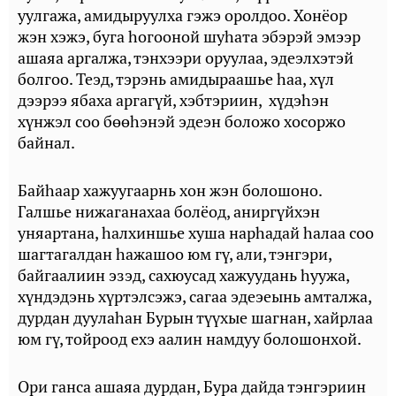
уулгажа, амидыруулха гэжэ оролдоо. Хонёор
жэн хэжэ, буга һогооной шуһата эбэрэй эмээр
ашаяа аргалжа, тэнхээри оруулаа, эдеэлхэтэй
болгоо. Теэд, тэрэнь амидыраашье һаа, хүл
дээрээ ябаха аргагүй, хэбтэриин, хүдэһэн
хүнжэл соо бөөһэнэй эдеэн боложо хосоржо
байнал.
Байһаар хажуугаарнь хон жэн болошоно.
Галшье нижаганахаа болёод, аниргүйхэн
уняартана, һалхиншье хуша нарһадай һалаа соо
шагтагалдан һажашоо юм гү, али, тэнгэри,
байгаалиин эзэд, сахюусад хажуудань һуужа,
хүндэдэнь хүртэлсэжэ, сагаа эдеэеынь амталжа,
дурдан дуулаһан Бурын түүхые шагнан, хайрлаа
юм гү, тойроод ехэ аалин намдуу болошонхой.
Ори ганса ашаяа дурдан, Бура дайда тэнгэриин