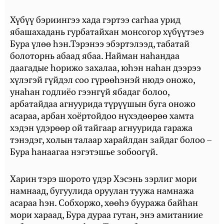
Хүбүү бэриингээ хада гэртээ сагһаа урид
ябашахадань гурбатайхан монсогор хүбүүтэеэ
Бура үлөө һэн.Тэрэнээ эбэртэлээд, табатай
болоторнь абаад ябаа. Найман наһандаа
даагадые һорижо захалаа, юһэн наһан дээрээ
хүлэгэй гүйдэл соо гүрөөһэнэй нюдэ оножо,
унаһан годлиёо гээнгүй ябадаг болоо,
арбатайдаа агнуурида түрүүшын буга оножо
асараа, арбан хоёртойдоо нүхэдөөрөө хамта
хэдэн үдэрөөр ой тайгаар агнуурида гаража
тэнэдэг, холын талаар харайлдан зайдаг болоо –
Бура һанаагаа нэгэтэшье зобоогүй.
Харин тэрэ шорото үдэр Хэсэнь зэрлиг мори
намнаад, бугуулида оруулан туужа намнажа
асараа һэн. Собхоржо, хөөһэ бууража байһан
мори хараад, Бура дураа гутан, энэ амитаниие