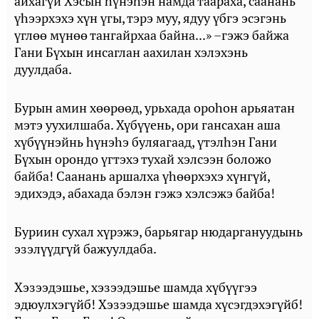
айхагүй Хэсын һүнэһэн намда таараха, саанань
үһээрхэхэ хүн үгы, тэрэ муу, ядуу үбгэ эсэгэнь
үглөө мүнөө тангайрхаа байна...» –гэжэ байжа
Гани Бүхын инсаглан аахилан хэлэхэнь
дуулдаба.
Бурын амин хөөрөөд, урьхада ороһон арьяатан
мэтэ уухилшаба. Хүбүүень, ори гансахан аша
хүбүүнэйнь һүнэһэ буляагаад, үтэлһэн Гани
Бүхын орондо үгтэхэ тухай хэлсээн боложо
байба! Саанань аршалха үһөөрхэхэ хүнгүй,
эдихэдэ, абахада бэлэн гэжэ хэлсэжэ байба!
Буриин сухал хүрэжэ, барьягар нюдаргануудынь
эзэлүүдгүй бажуулдаба.
Хэзээдэшье, хэзээдэшье шамда хүбүүгээ
эдюулхэгүйб! Хэзээдэшье шамда хүсэгдэхэгүйб!