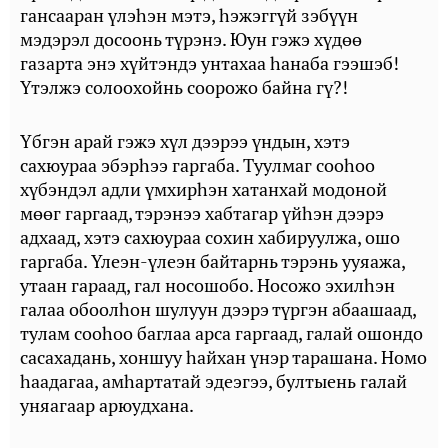
гансааран үлэһэн мэтэ, һэжэггүй зэбүүн
мэдэрэл досоонь түрэнэ. Юун гэжэ хүдөө
газарта энэ хүйтэндэ унтахаа һанаба гээшэб!
Үтэлжэ солоохойнь соорожо байна гү?!
Үбгэн арай гэжэ хүл дээрээ үндын, хэтэ
сахюураа эбэрһээ гаргаба. Туулмаг сооһоо
хүбэндэл адли үмхирһэн хатанхай модоной
мөөг гаргаад, тэрэнээ хабтагар үйһэн дээрэ
адхаад, хэтэ сахюураа сохин хабируулжа, ошо
гаргаба. Үлеэн-үлеэн байтарнь тэрэнь ууяажа,
утаан гараад, гал носошобо. Носожо эхилһэн
галаа обоолһон шулуун дээрэ түргэн абаашаад,
тулам сооһоо баглаа арса гаргаад, галай ошондо
сасахадань, хоншуу һайхан үнэр тарашана. Номо
һаадагаа, амһартатай эдеэгээ, бултыень галай
уняагаар арюудхана.