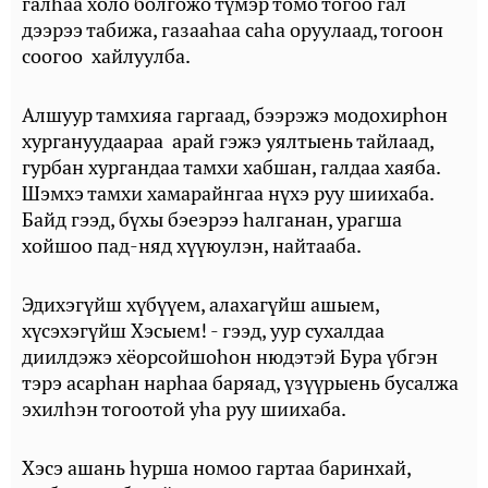
галһаа холо болгожо түмэр томо тогоо гал
дээрээ табижа, газааһаа саһа оруулаад, тогоон
соогоо хайлуулба.
Алшуур тамхияа гаргаад, бээрэжэ модохирһон
хургануудаараа арай гэжэ уялтыень тайлаад,
гурбан хургандаа тамхи хабшан, галдаа хаяба.
Шэмхэ тамхи хамарайнгаа нүхэ руу шиихаба.
Байд гээд, бүхы бэеэрээ һалганан, урагша
хойшоо пад-няд хүүюулэн, найтааба.
Эдихэгүйш хүбүүем, алахагүйш ашыем,
хүсэхэгүйш Хэсыем! - гээд, уур сухалдаа
диилдэжэ хёорсойшоһон нюдэтэй Бура үбгэн
тэрэ асарһан нарһаа баряад, үзүүрыень бусалжа
эхилһэн тогоотой уһа руу шиихаба.
Хэсэ ашань һурша номоо гартаа баринхай,