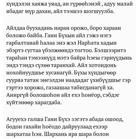
хүндэлэн хаяжа уяад, ан гүрөөһэнэй , адуу малай
ябадаг мүр дахан, айл тээшээ шогшуулба.
Айлдаа буухадань наран орожо, боро хараан
боложо байба. Гани Бүхын айл гэжэ нэгэ
гарбалтанай һалаа энэ жэл Нарһата хадын
эбэртэ сугтаа үбэлжөөндэ тогтоо. Бэлшээритэ
тараһан тэмээнүүд мэтэ байра һэеы гэрнүүдынь
эндэ тэндэ сүлөө таранхай. Айл хотондонь
нохойнуудшье хусанагүй. Бүхы хүндыгөөр
сууряа татан энеэлдэн наададаг үхибүүдшье гэр
гэртээ хорожо, газаашаа табигданагүй ха.
Аниргүй болошоһон айл ехэ һонёор, сэбдэг
хүйтэнөөр харагдаба.
Агууехэ галша Гани Бүхэ зэгэтэ абада ошоод,
бодон гахайн һоёодо дайруулаад ехээр
шархатаа һэн. Шархань яра шара болон