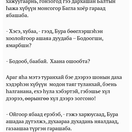
хажуугаарнь, гонзогод гээ дархашан Балтын
Һажа хүбүүн монсогор Багла хоёр гараад
ябашаба.
- Хэсэ, хубаа, - гээд, Бура бөөглэршэһэн
хоолойгоор ашаяа дуудаба – Бодоогши,
ямарбши?
- Бодооб, баабай. Хаана ошообта?
Араг яһа мэтэ туранхай бэе дээрээ шонын даха
хэдэрһэн хүбүүн модон таяг туланхай, бэень
һалганана, ехэ һула хэбэртэй, гэбэшье хүл
дээрээ, өөрынгөө хүл дээрэ зогсоно!
- Ойгоор ябаад ерэбэб, - гэжэ харюусаад, Бура
ашадаа дүтэлжэ, духаараа духадань няалдаад,
газаашаа түргэн гарашаба.