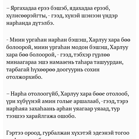
– Яргахадаа ерээ бэшэб, ядахадаа ерээб,
хүлисөөрэйгты, - гээд, хүнэй шэнээн үндэр
нарһанда дүтэлбэ.
- Миин ургаһан нарһан бэшэш, Харлуу хара бөө
болоорой, миин ургаһан модон бэшэш, Харлуу
хара бөө болоорой, - гээд, тэбхэр гүрлөө
минаагараа эшэ намааень таһара ташуурдан,
тарбагай һүхөөрөө доогуурнь сохин
отолжорхибо.
– Нарһа отолоогүйб, Харлуу хара бөөе отолооб,
үри хүбүүнэй амин голые аршалааб, -гээд, тэрэ
нарһаяа захаһаань арһан уяагаар уяаад, тур
тээшээ харайлгажа ошобо.
Гэртээ ороод, гурбалжан хүхэтэй эдеэнэй тогоо