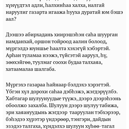
хүнүүдтэл адли, һалхинһаа халха, налгай
наруулиг газарта игаажа һууха дуратай юм бэшэ
аал?
Дээшээ абирхадань хиирэшэһэн саһа шуурган
намданхай, оршон тойроод аалин болоод,
мүргэлдэ юуншье һаалта хэхэгүй хэбэртэй.
Арһан туламаа нээжэ, түйсэтэй ааруул, һү,
зөөхэйгөө, туулмаг соохи будаа талхаяа,
хатаамалаа шалгаба.
Мүргэхэ газараа һайнаар бэлдэхэ хэрэгтэй.
Үбгэн хүл дорохи саһаа дэбһэжэ, жэгдэрүүлбэ.
Хабтагар шулуунуудые түүжэ, дээрэ дээрэһээнь
обоолжо захалба. Шулуун дээрэ шулуу табижа,
эри хаяануудынь жэгдээр тааруулан тэбхэрээр,
бэһэдээ хүрэтэр үндэрөөр, тэнгэри, дайдын
эзэдээ талгаха, хүндэлхэ шулуун хүһөө-тагал