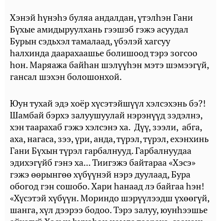
Хэнэй һүнэһэ буляа андалдан, үтэлһэн Гани
Бүхые амидыруулхань гээшэб гэжэ асуудал
Бурын сэдьхэл тамалаад, үбэлэй хагсуу
һалхинда даарахаашье болишоод тэрэ зогсоо
һон. Маряажа байһан шэлүүһэн мэтэ шэмээгүй,
гансал шэхэн болошонхой.
Юун тухай эдэ хоёр хүсэтэйшүүл хэлсэхэнь бэ?!
Шамбай бэрхэ залуушуулай нэрэнүүд зэдэлнэ,
хэн таарахаб гэжэ хэлсэнэ ха. Дүү, зээли, абга,
аха, нагаса, зээ, үри, анда, түрэл, түрэл, ехэнхинь
Гани Бүхын түрэл гарбалнууд. Гарбалнуудаа
эдихэгүйб гэнэ ха... Тиигэжэ байтараа «Хэсэ»
гэжэ өөрынгөө хүбүүнэй нэрэ дуулаад, Бура
обогод гэн сошобо. Хари һанаад лэ байгаа һэн!
«Хүсэтэй хүбүүн. Мориндо шэрүүлээдш үхөөгүй,
шанга, хүл дээрээ бодоо. Тэрэ залуу, юунһээшье