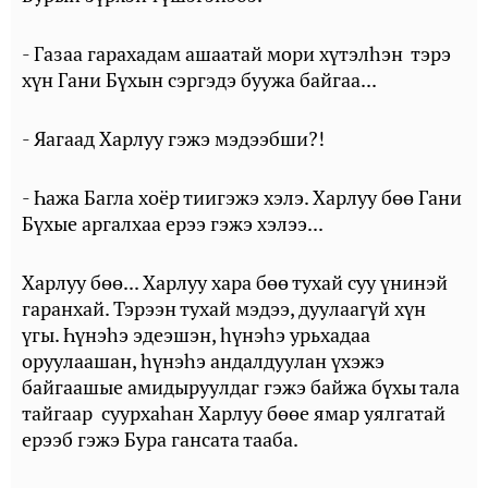
- Газаа гарахадам ашаатай мори хүтэлһэн тэрэ
хүн Гани Бүхын сэргэдэ буужа байгаа...
- Яагаад Харлуу гэжэ мэдээбши?!
- Һажа Багла хоёр тиигэжэ хэлэ. Харлуу бөө Гани
Бүхые аргалхаа ерээ гэжэ хэлээ...
Харлуу бөө... Харлуу хара бөө тухай суу үнинэй
гаранхай. Тэрээн тухай мэдээ, дуулаагүй хүн
үгы. Һүнэһэ эдеэшэн, һүнэһэ урьхадаа
оруулаашан, һүнэһэ андалдуулан үхэжэ
байгаашые амидыруулдаг гэжэ байжа бүхы тала
тайгаар суурхаһан Харлуу бөөе ямар уялгатай
ерээб гэжэ Бура гансата тааба.