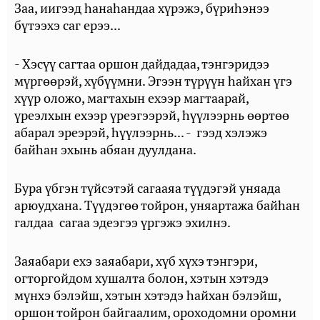
Заа, иигээд һанаһандаа хүрэжэ, бүриһэнээ
бүтээхэ саг ерээ...
- Хэсүү сагтаа оршон дайдадаа, тэнгэридээ
мүргөөрэй, хүбүүмни. Эгээн түрүүн һайхан үгэ
хүүр оложо, магтахын ехээр магтаарай,
үреэлхын ехээр үреэгээрэй, һүүлээрнь өөртөө
абарал эреэрэй, һүүлээрнь... - гээд хэлэжэ
байһан эхынь абяан дуулдана.
Бура үбгэн түйсэтэй сагааяа түүдэгэй уняада
арюудхана. Түүдэгөө тойрон, уняартажа байһан
галдаа сагаа эдеэгээ үргэжэ эхилнэ.
Заяабари ехэ заяабари, хүб хүхэ тэнгэри,
огторгойдом хушалта болон, хэтын хэтэдэ
мүнхэ бэлэйш, хэтын хэтэдэ һайхан бэлэйш,
оршон тойрон байгаалим, ороходомни оромни