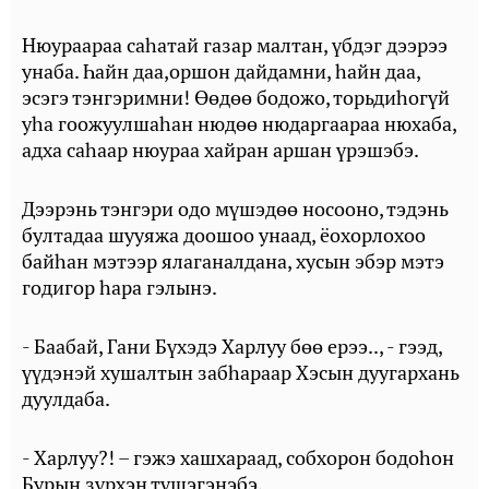
Нюураараа саһатай газар малтан, үбдэг дээрээ
унаба. Һайн даа,оршон дайдамни, һайн даа,
эсэгэ тэнгэримни! Өөдөө бодожо, торьдиһогүй
уһа гоожуулшаһан нюдөө нюдаргаараа нюхаба,
адха саһаар нюураа хайран аршан үрэшэбэ.
Дээрэнь тэнгэри одо мүшэдөө носооно, тэдэнь
бултадаа шууяжа доошоо унаад, ёохорлохоо
байһан мэтээр ялаганалдана, хусын эбэр мэтэ
годигор һара гэлынэ.
- Баабай, Гани Бүхэдэ Харлуу бөө ерээ.., - гээд,
үүдэнэй хушалтын забһараар Хэсын дуугархань
дуулдаба.
- Харлуу?! – гэжэ хашхараад, собхорон бодоһон
Бурын зүрхэн түшэгэнэбэ.