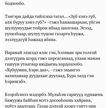
бодхообо.
Тэнгэри дайда тайлгаха тагал... «Зүб хэнэ гүб,
али буруу хэнэ гүб?» –гэжэ һанаашархан, үбгэн
шулуунуудые тойрон ябаад шалгана. Эсээд,
уухилһаар, шулуу түшэн газарта һуужа,
эзэлүүдгүй һажаад абана.
Наранай элшэдэ ялас гэн, һэлмын эри толгой
дээгүүрнь шэрд гэжэ хирсаганаад, улаан манан
гашуун утаагаар нюдыень хордохообо.
«Хүбүүмни, һэри даа», – гэжэ эхынгээ
аалиханаар дуудахые дуулаад, Бура залд гэн
һэришэбэ.
Бээрэһэнээ мэдэрбэ. Мүльһэн гарнууд зүрхыень
бажуужа байһан мэтэ досооһоонь хайрана,
хүйтэ даалгана. Газар дэлхэй дээрэ гэнтэ ори