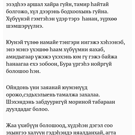
эзэдһээ аршал хайра гуйн, тамир һайтай
болгожо, хүл дээрэнь бодхоохынь гуйна.
Хүбүүнэй гэмтэһэн үдэр тэрэ һанан, зүрхөө
шэмшэрүүлнэ.
Юунэй түлөө намайе тэнгэри иигэжэ хэһээнэб,
энэ мэнэ үхэшөө һаам хүбүүмни яахаб,
амидыгаар үжэжэ үхэхэнь юм гү гэжэ байжа
һанаагаа ехэ зобоон, Бура үргэһэ нойргүй
болошоо һэн.
Ойндонь үни заяанай юумэнүүд
орожо,сэдьхэлыень тамалжа захалаа.
Шэхэндэнь забдууригүй мориной табараан
дуулдадаг болоо.
Жаа үхибүүн болошоод, хүдэһэн дэгэл соо
эхынгээ халуун гэдэһэндэ няалданхай, агта