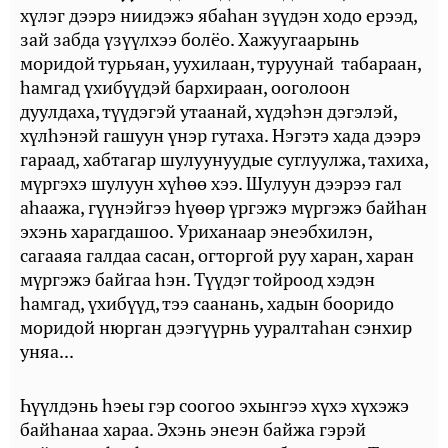
хүлэг дээрэ ниидэжэ ябаһан зүүдэн ходо ерээд,
зай забда үзүүлхээ болёо. Хажуугаарынь
моридой турьяан, уухилаан, туруунай табараан,
һамгад үхибүүдэй бархираан, ооголоон
дуулдаха, түүдэгэй утаанай, хүдэһэн дэгэлэй,
хүлһэнэй гашуун үнэр гутаха. Нэгэтэ хада дээрэ
гараад, хабтагар шулуунуудые суглуулжа, тахиха,
мүргэхэ шулуун хүһөө хээ. Шулуун дээрээ гал
аһаажа, гүүнэйгээ һүөөр үргэжэ мүргэжэ байһан
эхэнь харагдашоо. Уриханаар энеэбхилэн,
сагааяа галдаа сасан, огторгой руу харан, харан
мүргэжэ байгаа һэн. Түүдэг тойроод хэдэн
һамгад, үхибүүд, тээ саанань, хадын бооридо
моридой нюрган дээгүүрнь ууралтаһан сэнхир
уняа...
Һүүлдэнь һэеы гэр соогоо эхынгээ хүхэ хүхэжэ
байһанаа хараа. Эхэнь энеэн байжа гэрэй