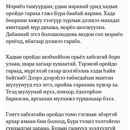
Мориёо ташуурдан, үдын наранай урид хадын
оройдо гараха гэжэ Бура баабай яарана. Хада
боориин хажуу тээгүүр зурлын дээшээ махадаг
амитадай мүр дахажа, морёо шогшуулна.
Дабаанай эгсэ болошоходонь модон соо мориёо
орхёод, ябагаар дээшээ гараба.
Хадын оройдо шобхойһон орьёл хабсагай боро
улаан, шара хагаар хушаатай. Тэрэнэй оройдо
гараад, мүргэлэй газар шэлэбэлнь хэды һайн
байгааб! Дээрэ дээрэһээ табигдаһан мантан
шулуунууд ехэ эгсэ, оройнь гарахань хүшэр ха.
Теэд шулуунай нүхэ, хонхор, ёдогорһоо
барилсан, аргаахан мүлхижэ туршахаар бэзэ.
Гэнтэ хабсагайн оройдо томо гэгшын эбэртэй
архар ямаан бии болоод, Бура тээшэ толгойгоо
гунхылган харана. Бурын гарнууд эзэлүүдгүй