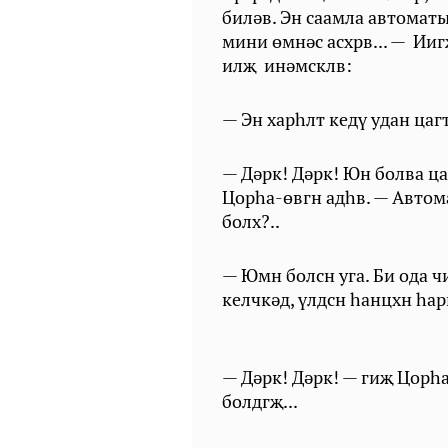
биләв. Эн саамла автомат
мини өмнәс асхрв... — Ии
илҗ инәмсклв:
— Эн харһлт кедү удан ца
— Дәрк! Дәрк! Юн болва ц
Цорһа-өвгн адһв. — Автом
болх?..
— Юмн болсн уга. Би ода 
келчкәд, үлдсн һанцхн һар
— Дәрк! Дәрк! — гиҗ Цорһ
болдгҗ...