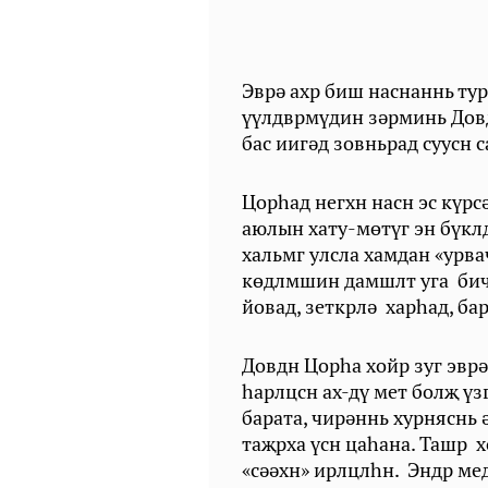
Эврә ахр биш наснаннь ту
үүлдврмүдин зәрминь Довд
бас иигәд зовньрад суусн
Цорһад негхн насн эс күрсә
аюлын хату-мөтүг эн бүклд
хальмг улсла хамдан «урва
көдлмшин дамшлт уга бич
йовад, зеткрлә харһад, ба
Довдн Цорһа хойр зуг эвр
һарлцсн ах-дү мет болҗ үз
барата, чирәннь хурняснь 
таҗрха үсн цаһана. Ташр х
«сәәхн» ирлцлһн. Эндр ме