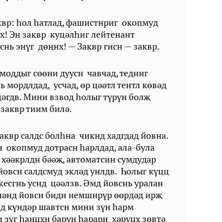
вр: һол һатлад, фашистнриг окопмуд
дх! Эн заквр куцәлһиг лейтенант
снь энүг дөңнх! — Заквр гисн — заквр.
 моддыг сөөни дуусн чавчад, тедниг
ь мордлдад, усчад, өр цәәтл тентл көвәд
цәгдв. Мини взвод һолыг түрүн болҗ
 заквр тиим билә.
заквр салдс болһна чикнд хадгдад йовна.
н окопмуд дотрасн һарлдад, ала-була
 хәәкрлдн бәәҗ, автоматсин сумдудар
йовсн салдсмуд экләд унлдв. Һолыг күцц
кесгнь уснд цәәлзв. Әмд йовснь уралан
гләнд йовсн бидн немшнрүр өөрдәд ирҗ
нд күндәр шавтсн мини зүн һарм
и зуг һанцхн барун һарарн хәрүцх зөвтә