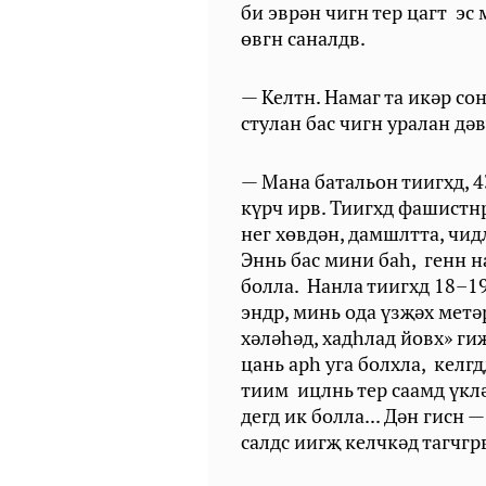
би эврән чигн тер цагт эс 
өвгн саналдв.
— Келтн. Намаг та икәр со
стулан бас чигн уралан дә
— Мана батальон тиигхд, 4
күрч ирв. Тиигхд фашистн
нег хөвдән, дамшлтта, чид
Эннь бас мини бah, генн н
болла. Нанла тиигхд 18–19
эндр, минь ода үзҗәх метә
хәләһәд, хадһлад йовх» ги
цань aph уга болхла, келг
тиим ицлнь тер саамд үклә
дегд ик болла... Дән гисн —
салдс иигҗ келчкәд тагчг