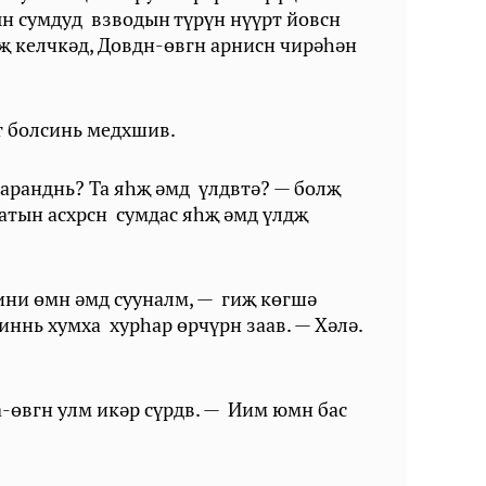
ын сумдуд взводын түрүн нүүрт йовсн
гҗ келчкәд, Довдн-өвгн арнисн чирәһән
гт болсинь медхшив.
ааранднь? Та яһҗ әмд үлдвтә? — болҗ
атын асхрсн сумдас яһҗ әмд үлдҗ
чини өмн әмд сууналм, — гиҗ көгшә
иннь хумха xyphap өрчүрн заав. — Хәлә.
а-өвгн улм икәр сүрдв. — Иим юмн бас