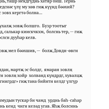
нь, ташр некдгүднь хатяр биш. Тернь
едснәс үлү му хөв гиҗ күүнд бәәхий?
с зовх кергтә болна...
 ухалҗ зовҗ болшго. Бузр тоотыг
д, салькар киискчкхм, болснь тер, — гиҗ
өслсн дууһар келв.
 зовҗ мел бәәхшив, — болҗ Довдн-өвгн
алдан, мартҗ эс болдг, ямаран зовлң
сн зовлң хойр холванд күндрдг, хувалцҗ
гиигрдг» гиҗ тана бийнтн келдг үлгүр
лмудын тускар би чамд урднь бah-cahap
инь кенд чигн келәд угав. Яһҗ болсинь