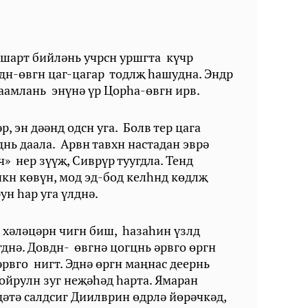
ршарт бийләнь учрсн уршгта күчр
н-өвгн цаг-цагар тодлҗ һашудна. Эндр
 саамлань энүнә үр Цорһа-өвгн ирв.
р, эн дәәнд одсн уга. Болв тер цага
нь даала. Арвн тавхн настадан эврә
ч» нер зүүҗ, Сиврүр туугдла. Тенд
кн көвүн, мод эд-бод келһнд көдлҗ
рун hap уга үлднә.
ә хәләцәрн чигн биш, һазаһин үзлд
гднә. Довдн- өвгнә цогцнь әрвго өргн
әрвго нигт. Эднә өргн маңнас деернь
ойрулн зуг неҗәһәд һарта. Ямаран
дәтә салдсиг Диилврин өдрлә йөрәчкәд,