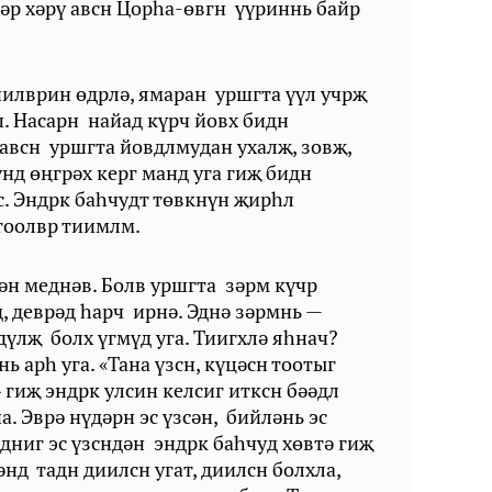
гәр хәрү авсн Цорһа-өвгн үүриннь байр
иилврин өдрлә, ямаран уршгта үүл учрҗ
ш. Насарн найад күрч йовх бидн
авсн уршгта йовдлмудан ухалҗ, зовҗ,
нд өңгрәх керг манд уга гиҗ бидн
с. Эндрк бahчудт төвкнүн җирһл
 тоолвр тиимлм.
ән меднәв. Болв уршгта зәрм күчр
, деврәд һарч ирнә. Эднә зәрмнь —
дүлҗ болх үгмүд уга. Тиигхлә яһнач?
ь aph уга. «Тана үзсн, күцәсн тоотыг
гиҗ эндрк улсин келсиг итксн бәәдл
а. Эврә нүдәрн эс үзсән, бийләнь эс
едниг эс үзсндән эндрк баһчуд хөвтә гиҗ
әнд тадн диилсн угат, диилсн болхла,