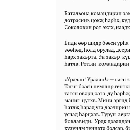
Батальона командирин зак
дотрасинь цокҗ haphx, ку
Соколовин рот эклх, наадк
Бидн өөр шидр бәәсн ypha
зөөһәд, һолд орулад, деерн
hapx закврта. Эн заквр кү
һатлв. Ротын командирин
«Уралан! Уралан!» — гисн 
Тагчг бәәсн немшнр гентк
татсн өвәрц әәтә ду һарһҗ
маниг цутхв. Мини эргнд 
һатлҗ hapад уга дәәчнрин 
усчад һарцхав. Түрүн зер
йовлавидн. Урдк дәәллдә
күзүндм теңнәтә болсар, б