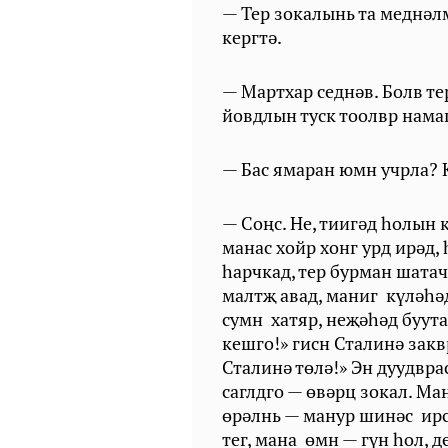
— Тер зокалынь та меднәлм
кергтә.
— Мартхар седнәв. Болв те
йовдлын туск тоолвр нама
— Бас ямаран юмн учрла?
— Соңс. Не, тиигәд һолын
манас хойр хонг урд ирәд,
һарчкад, тер бурман шата
малтҗ авад, маниг күләһәд
сумн хатяр, неҗәһәд буута
кешго!» гисн Сталинә заквр
Сталинә төлә!» Эн дуудвра
саглдго — өвәрц зокал. Ма
өрәлнь — манур шинәс ирсн
тег, мана өмн — гүн һол, 