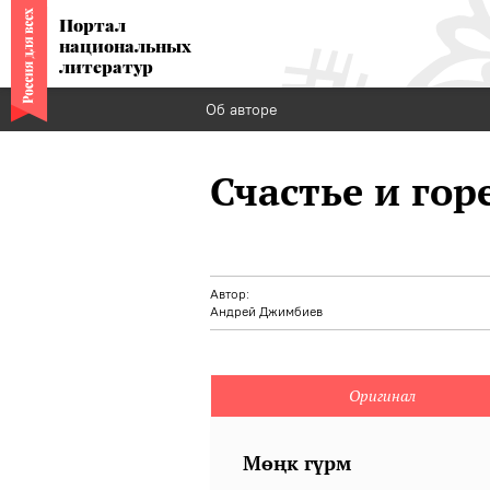
Портал
национальных
литератур
Об авторе
Счастье и гор
Автор:
Андрей Джимбиев
Оригинал
Мөңк гүрм