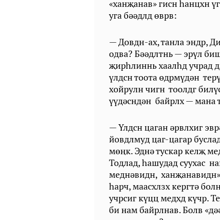
«ханҗанав» гисн һанцхн ү
уга бәәдлд өврв:
— Довдн-ах, танла эндр, Д
одва? Бәәдлтнь — эрүл би
җирһлиннь хаалһд учрад д
үлдсн тоота өдрмүдән терү
хойрулн чигн тоолдг билү
үүдәсндән байрлх — мана
— Үлдсн цаган әрвлхиг эвр
йовдлмуд цаг-цагар буслад
мөңк. Эднә тускар келҗ ме
Тодлад, һашудад суухас нан
меднәвидн, ханҗанавидн» 
һарч, маасхлзх кергтә болн
учрсиг күцц медхд күчр. Т
би нам байрлнав. Болв «дә