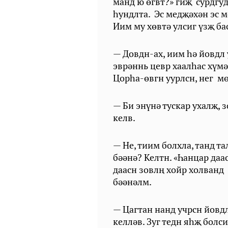
манд ю өгвт?» гиҗ сурдгуд
һундлта. Эс медҗәхән эс м
Иим му хөвтә улсиг үзҗ ба
— Довдн-ах, иим һә йовдл
эврәннь цевр хаалһас хүмә
Цорһа-өвгн уурлсн, нег м
— Би энүнә тускар ухалҗ,
келв.
— Не, тиим болхла, танд т
бәәнә? Келтн. «Һанцар даа
даасн зовлң хойр холванд 
бәәнәлм.
— Цагтан нанд учрсн йовд
келләв. Зуг тедн яһҗ болс