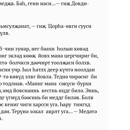
медҗв. Бah, генн насн...— гиҗ Довдн-
ньмсулҗанат, — гиҗ Цорһа-өвгн суусн
вүлв.
3-чин зунар, нег баахн һолын көвәд
риг экләд көөҗ йовх мана цергчнриг би,
лтә болчксн дәәчнрт тоолҗасн болхв.
асни учр. Һол һатлх деер күчтә ноолдан
-тә көвүд элвг йовла. Теднә чирәсиг би
р тодлнав. «Маниг мана сәкүсн-бурхн
җ әмд йовснаннь кесгнь ицдг билә. Эннь,
ддг үгмүд бәәсинь би меддг биләв. Болв
с кениг чигн харссн уга. Һapy тиигхд
 дән. Терүнә зокал аврлт уга... — Медәтә
рв.