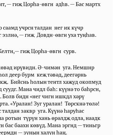
т, — гиҗ Цорһа-өвгн адһв. — Бас мартх
р саамд учрсн талдан нег ик күчр
г эзлнә, — гиҗ Довдн-өвгн уха туңһав.
 Келтн,— гиҗ Цорһа-өвгн сурв.
 көвәд ирүвидн. Ә-чимән уга. Немшнр
 һол деер бурм кеҗ тәвәд, деегәрнь
чкҗ. Бийснь һолын тентл хаҗуд окопмуд
 суудг. Мана чидл бah: күүнә то баһрсн,
. Болв бидн «нег чигн ишкдл хәрү
та. «Уралан! Зуг уралан! Төрскнә төлә!
с талдан заквр уга. Күүнә hapyhac
на ротын түрүн хань өрәлдҗ одла, наадк
 бас баахн көвүд. Мана эргнд — тиньгр
деермдн — зунын халун һаң.