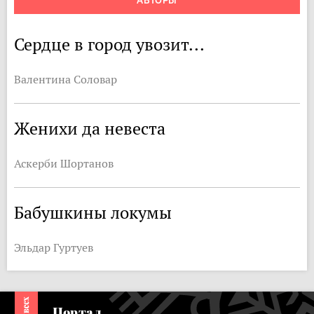
АВТОРЫ
Сердце в город увозит...
Валентина Соловар
Женихи да невеста
Аскерби Шортанов
Бабушкины локумы
Эльдар Гуртуев
Портал