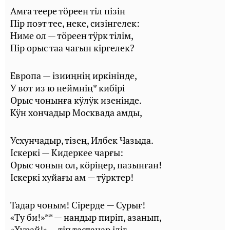
Амға теере тӧреен тіл пізін
Пір поэт тее, неке, сизінгелек:
Ниме ол — тӧреен тӱрк тілім,
Пір орыс таа чағын кіргелек?
Европа — ізииңнің иркінінде,
У вот из ю неймнің* кибірі
Орыс чонынға кӱлӱк изенінде.
Кӱн хончадыр Москвада амды,
Усхунчадыр, тізең, Илбек Чазыда.
Іскеркі — Кидеркее чарғы:
Орыс чонын ол, кӧріңер, пазынған!
Іскеркі хуйағы ам — тӱрктер!
Тадар чоным! Сірерде — Сурығ!
«Ту би!»** — нандыр пиріп, азанып,
«Хурай!» — тіп тастаңар іліг.