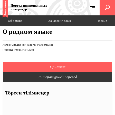
Портал национальных
литератур
Об авторе
Хакасский язык
Поэзия
О родном языке
Автор:
Сибдей Том (Сергей Майнагашев)
Перевод:
Игорь Мамышев
Оригинал
Литературный перевод
Тӧреен тілімнеңер