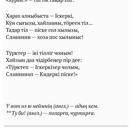
Харах алныбыста — Іскеркі,
Кӱн сығызы, хайлааны, тӧреен тіл...
Тадар тіл — піске сол хылызы,
Славянин — хоза пос хылыныс!
Тӱрктер — ікі тілліг чоным!
Хайзын даа чідірбеңер пір дее:
«Тӱрктеп — Іскеркізер чолым,
Славяннап — Кидеркі піске!»
У вот из ю неймнің (англ.) — адың кем.
** Ту би! (англ.) — поларға, чуртирға.