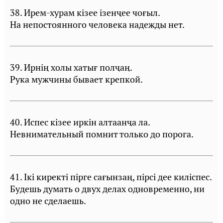
38. Ирем-хурам кiзее iзенҷее чоғыл.
На непостоянного человека надежды нет.
39. Ирнiң холы хатығ полҷаң.
Рука мужчины бывает крепкой.
40. Испес кiзее иркiн алтаанҷа ла.
Невнимательный помнит только до порога.
41. Iкi киректi пiрге сағынзаң, пiрсi дее килiспес.
Будешь думать о двух делах одновременно, ни
одно не сделаешь.