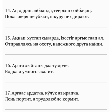
14. Аң öдiрiп албаанда, теерiзiн сойбаҷаң.
Пока зверя не убьют, шкуру не сдирают.
15. Аңнап-хустап сығарда, iзестiг арғыс таап ал.
Отправляясь на охоту, надежного друга найди.
16. Араға хыйғаны даа тÿзiрче.
Водка и умного свалит.
17. Арғаас ардатча, кÿлÿк азырапча.
Лень портит, а трудолюбие кормит.