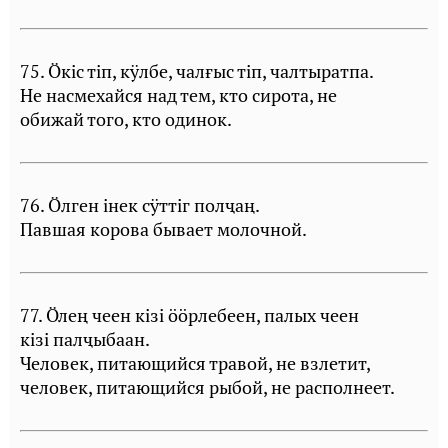
75. Öкiс тiп, кÿлбе, чалғыс тiп, чалтыратпа.
Не насмехайся над тем, кто сирота, не
обижай того, кто одинок.
76. Öлген iнек сÿттiг полҷаң.
Павшая корова бывает молочной.
77. Ӧлең чеен кiзi ӧӧрлебеен, палых чеен
кiзi палҷыбаан.
Человек, питающийся травой, не взлетит,
человек, питающийся рыбой, не располнеет.