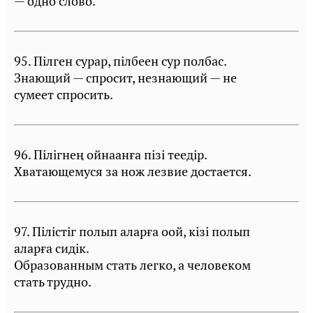
— одно слово.
95. Пiлген сурар, пiлбеен сур полбас.
Знающий — спросит, незнающий — не
сумеет спросить.
96. Пiлiгнең ойнаанға пiзi теедiр.
Хватающемуся за нож лезвие достается.
97. Пiлiстiг полып аларға оой, кiзi полып
аларға сидiк.
Образованным стать легко, а человеком
стать трудно.