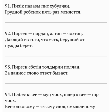
91. Пизiк палазы пис хубулҷаң.
Грудной ребенок пять раз меняется.
92. Пирген — пардаң, алған — чохтаң.
Дающий из того, что есть, берущий от
нужды берет.
93. Пирген сöстiң толдырии полҷаң.
За данное слово ответ бывает.
94. Пiлбес кiзее — муң чоох, пiлер кiзее — пiр
чоох.
Бестолковому — тысячу слов, смышленому