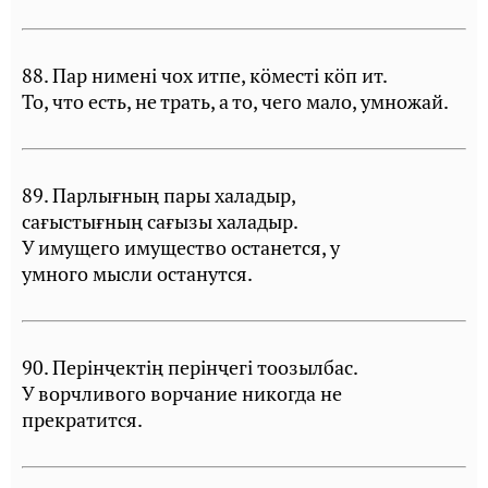
88. Пар нименi чох итпе, кöместi кöп ит.
То, что есть, не трать, а то, чего мало, умножай.
89. Парлығның пары халадыр,
сағыстығның сағызы халадыр.
У имущего имущество останется, у
умного мысли останутся.
90. Перiнҷектiң перiнҷегi тоозылбас.
У ворчливого ворчание никогда не
прекратится.