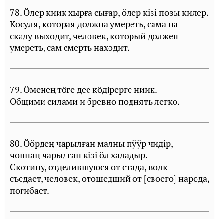
78. Öлер киик хырға сығар, öлер кiзi позы килер.
Косуля, которая должна умереть, сама на
скалу выходит, человек, который должен
умереть, сам смерть находит.
79. Öменең тöге дее кöдiрерге ниик.
Общими силами и бревно поднять легко.
80. Ööрдең чарылған малны пÿÿр чидiр,
чоннаң чарылған кiзi öл халадыр.
Скотину, отделившуюся от стада, волк
съедает, человек, отошедший от [своего] народа,
погибает.