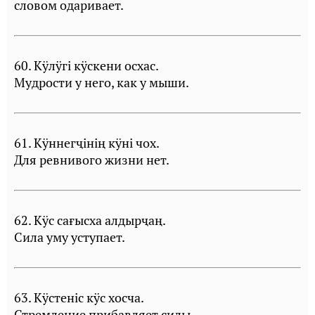
словом одаривает.
60. Кÿлÿгi кÿскени осхас.
Мудрости у него, как у мыши.
61. Кÿннегҷiнiң кÿнi чох.
Для ревнивого жизни нет.
62. Кÿс сағысха алдырҷаң.
Сила уму уступает.
63. Кÿстенiс кÿс хосча.
Стремление прибавляет силы.