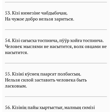
53. Кiзi нимезiне чабдыбаҷаң.
На чужое добро нельзя зариться.
54. Кiзi сағысха тоспинча, пÿÿр хойға тоспинча.
Человек мыслями не насытится, волк овцами не
насытится.
55. Кiзiнi кÿснең паарсат полбассың.
Нельзя силой заставить человека быть
ласковым.
56. Кiзiнiң пайы хыртыстығ, малның симiзi