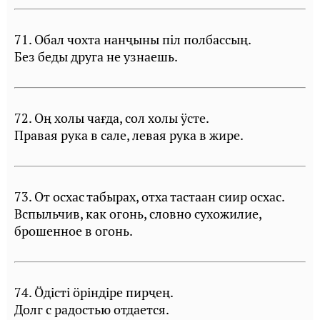
71. Обал чохта нанҷыны пiл полбассың.
Без беды друга не узнаешь.
72. Оң холы чағда, сол холы ÿсте.
Правая рука в сале, левая рука в жире.
73. От осхас табырах, отха тастаан сиир осхас.
Вспыльчив, как огонь, словно сухожилие,
брошенное в огонь.
74. Öдiстi öрiндiре пирҷең.
Долг с радостью отдается.