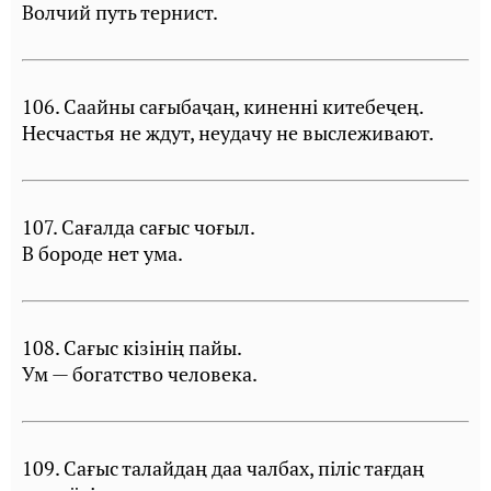
Волчий путь тернист.
106. Саайны сағыбаҷаң, киненнi китебеҷең.
Несчастья не ждут, неудачу не выслеживают.
107. Сағалда сағыс чоғыл.
В бороде нет ума.
108. Сағыс кiзiнiң пайы.
Ум — богатство человека.
109. Сағыс талайдаң даа чалбах, пiлiс тағдаң