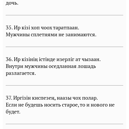
дочь.
35. Ир кiзi хоп чоох таратпаан.
Мужчины сплетнями не занимаются.
36. Ир кiзiнiң iстiнде изерлiг ат чызаан.
Внутри мужчины оседланная лошадь
разлагается.
37. Иргiзiн киспезең, наазы чох полар.
Если не будешь носить старое, то и нового не
будет.