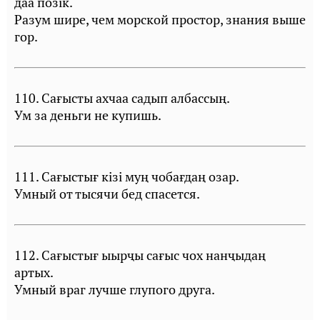
даа пöзiк.
Разум шире, чем морской простор, знания выше
гор.
110. Сағысты ахчаа садып албассың.
Ум за деньги не купишь.
111. Сағыстығ кiзi муң чобағдаң озар.
Умный от тысячи бед спасется.
112. Сағыстығ ыырҷы сағыс чох нанҷыдаң
артых.
Умный враг лучше глупого друга.