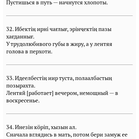
Пустишься в путь — начнутся хлопоты.
32. Ибектiң ирнi чағлығ, эрiнҷектiң пазы
хағданнығ.
У трудолюбивого губы в жиру, а у лентяя
голова в перхоти.
33. Идеелбестiң иир туста, полаалбастың
позырахта.
Лентяй [работает] вечером, немощный — в
воскресенье.
34. Инезiн кöрiп, хызын ал.
Сначала вглядись в мать, потом бери замуж ее