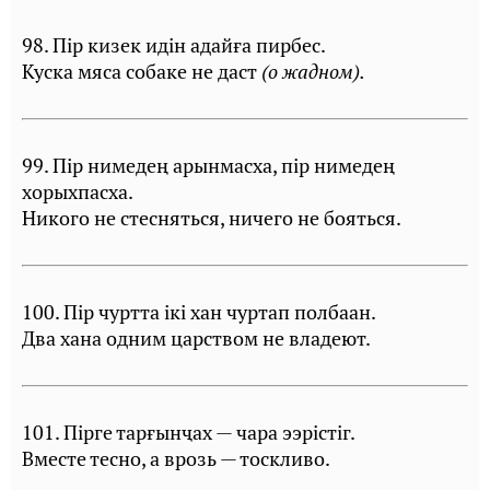
98. Пiр кизек идiн адайға пирбес.
Куска мяса собаке не даст
(о жадном).
99. Пiр нимедең арынмасха, пiр нимедең
хорыхпасха.
Никого не стесняться, ничего не бояться.
100. Пiр чуртта iкi хан чуртап полбаан.
Два хана одним царством не владеют.
101. Пiрге тарғынҷах — чара ээрiстiг.
Вместе тесно, а врозь — тоскливо.