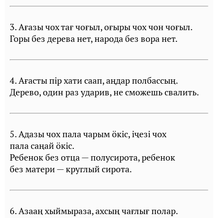
3. Ағазы чох тағ чоғыл, оғыры чох чон чоғыл.
Горы без дерева нет, народа без вора нет.
4. Ағасты пiр хати саап, аңдар полбассың.
Дерево, один раз ударив, не сможешь свалить.
5. Адазы чох пала чарым öкiс, iҷезi чох
пала саңай öкiс.
Ребенок без отца — полусирота, ребенок
без матери — круглый сирота.
6. Азааң хыймыраза, ахсың чағлығ полар.