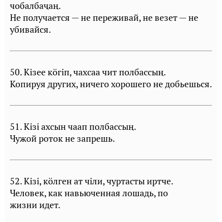
чобалбаҷаң.
Не получается — не переживай, не везет — не
убивайся.
50. Кiзее кöгiп, чахсаа чит полбассың.
Копируя других, ничего хорошего не добьешься.
51. Кiзi ахсын чаап полбассың.
Чужой роток не запрешь.
52. Кiзi, кӧлген ат чiли, чуртасты иртче.
Человек, как навьюченная лошадь, по
жизни идет.