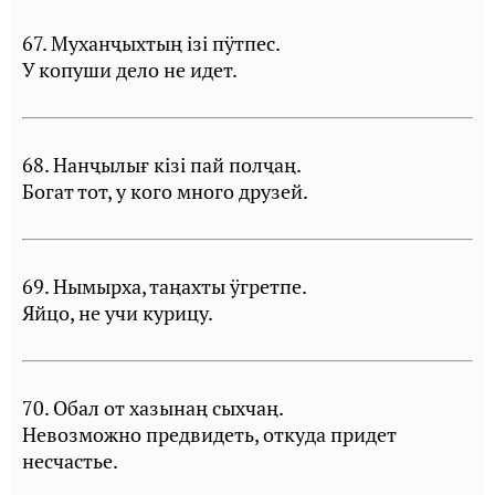
67. Муханҷыхтың iзi пÿтпес.
У копуши дело не идет.
68. Нанҷылығ кiзi пай полҷаң.
Богат тот, у кого много друзей.
69. Нымырха, таңахты ӱгретпе.
Яйцо, не учи курицу.
70. Обал от хазынаң сыхчаң.
Невозможно предвидеть, откуда придет
несчастье.