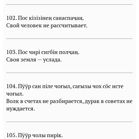
102. Пос кiзiзiнең санаспаҷаң.
Свой человек не рассчитывает.
103. Пос чирi сигбiн полҷаң.
Своя земля — услада.
104. Пÿÿр сан пiле чоғыл, сағызы чох сöс исте
чоғыл.
Волк в счетах не разбирается, дурак в советах не
нуждается.
105. Пÿÿр чолы пирiк.