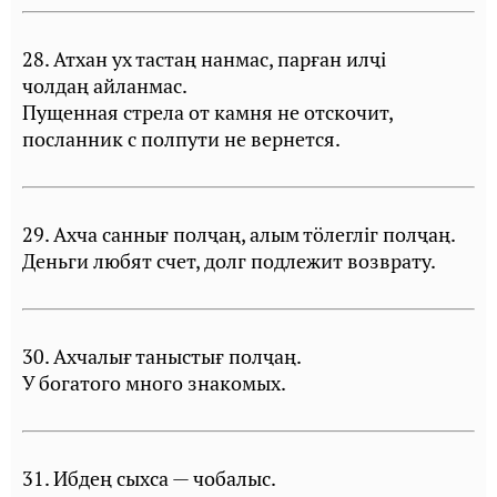
28. Атхан ух тастаң нанмас, парған илҷi
чолдаң айланмас.
Пущенная стрела от камня не отскочит,
посланник с полпути не вернется.
29. Ахча саннығ полҷаң, алым тöлеглiг полҷаң.
Деньги любят счет, долг подлежит возврату.
30. Ахчалығ таныстығ полҷаң.
У богатого много знакомых.
31. Ибдең сыхса — чобалыс.