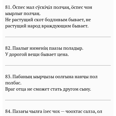
81. Öспес мал сÿскiҷiл полҷаң, öспес чон
ыырлығ полҷаң.
Не растущий скот бодливым бывает, не
растущий народ враждующим бывает.
82. Паалығ нименiң паазы поладыр.
У дорогой вещи бывает цена.
83. Пабаның ыырҷызы оолғына нанҷы пол
полбас.
Враг отца не сможет стать другом сыну.
84. Пазағы чылға iзес чох — чоохтас салза, ол