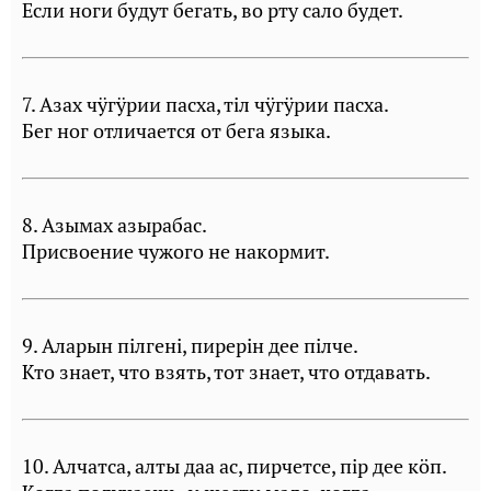
Если ноги будут бегать, во рту сало будет.
7. Азах чÿгÿрии пасха, тiл чÿгÿрии пасха.
Бег ног отличается от бега языка.
8. Азымах азырабас.
Присвоение чужого не накормит.
9. Аларын пiлгенi, пирерiн дее пiлче.
Кто знает, что взять, тот знает, что отдавать.
10. Алчатса, алты даа ас, пирчетсе, пiр дее кöп.