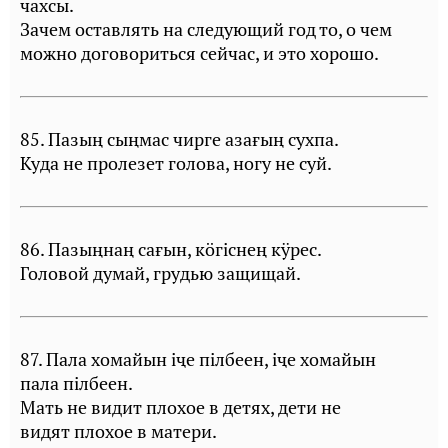
чахсы.
Зачем оставлять на следующий год то, о чем
можно договориться сейчас, и это хорошо.
85. Пазың сыңмас чирге азағың сухпа.
Куда не пролезет голова, ногу не суй.
86. Пазыңнаң сағын, кöгiснең кÿрес.
Головой думай, грудью защищай.
87. Пала хомайын iҷе пiлбеен, iҷе хомайын
пала пiлбеен.
Мать не видит плохое в детях, дети не
видят плохое в матери.