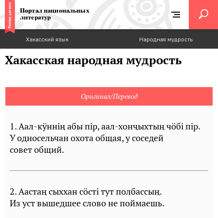
Портал национальных
литератур
Хакасский язык
Народная мудрость
Хакасская народная мудрость
Оригинал/Перевод
1. Аал-кÿннiң абы пiр, аал-хонҷыхтың чöбi пiр.
У односельчан охота общая, у соседей
совет общий.
2. Аастаң сыххан сöстi тут полбассың.
Из уст вышедшее слово не поймаешь.