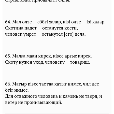
64. Мал öлзе — сööгi халар, кiзi öлзе — iзi халар.
Скотина падет — останутся кости,
человек умрет — останутся [его] дела.
65. Малға маан кирек, кiзее арғыс кирек.
Скоту нужен уход, человеку — товарищ.
66. Матыр кiзее тас таа хатығ нимес, чил дее
öтiг нимес.
Для отважного человека и камень не тверд, и
ветер не пронизывающий.