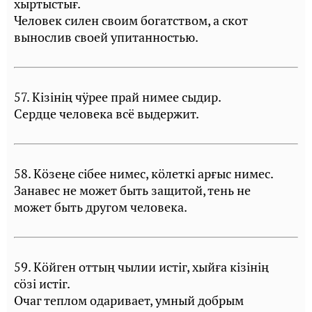
хыртыстығ.
Человек силен своим богатством, а скот
вынослив своей упитанностью.
57. Кiзiнiң чӱрее прай нимее сыдир.
Сердце человека всё выдержит.
58. Кöзеңе сiбее нимес, кöлеткi арғыс нимес.
Занавес не может быть защитой, тень не
может быть другом человека.
59. Кöйген оттың чылии истiг, хыйға кiзiнiң
сöзi истiг.
Очаг теплом одаривает, умный добрым