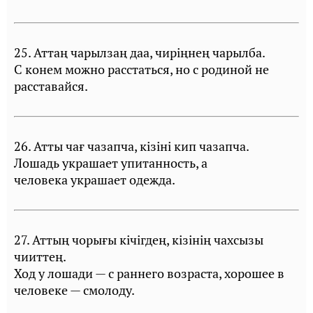
25. Аттаң чарылзаң даа, чирiңнең чарылба.
С конем можно расстаться, но с родиной не
расставайся.
26. Атты чағ чазапча, кiзiнi кип чазапча.
Лошадь украшает упитанность, а
человека украшает одежда.
27. Аттың чорығы кiчiгдең, кiзiнiң чахсызы
чииттең.
Ход у лошади — с раннего возраста, хорошее в
человеке — смолоду.