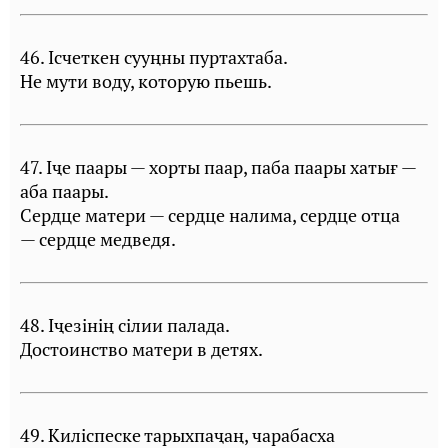
46. Iсчеткен сууңны пуртахтаба.
Не мути воду, которую пьешь.
47. Iҷе паары — хорты паар, паба паары хатығ —
аба паары.
Сердце матери — сердце налима, сердце отца
— сердце медведя.
48. Iҷезiнiң сiлии палада.
Достоинство матери в детях.
49. Килiспеске тарыхпаҷаң, чарабасха