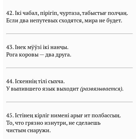
42. Iкi чабал, пiрiгiп, чуртаза, табыстығ полҷаң.
Если два непутевых сходятся, мира не будет.
43. Iнек мÿÿзi iкi нанҷы.
Рога коровы — два друга.
44. Icкеннiң тiлi сыхча.
У выпившего язык выходит
(развязывается).
45. Iстiнең кiрлiг нименi арығ ит полбассың.
То, что грязно изнутри, не сделаешь
чистым снаружи.