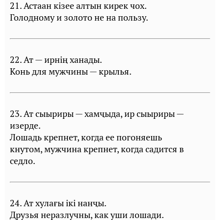
21. Астаан кiзее алтын кирек чох.
Голодному и золото не на пользу.
22. Ат — ирнiң ханады.
Конь для мужчины — крылья.
23. Ат сыыриры — хамҷыда, ир сыыриры —
изерде.
Лошадь крепнет, когда ее погоняешь
кнутом, мужчина крепнет, когда садится в
седло.
24. Ат хулағы iкi нанҷы.
Друзья неразлучны, как уши лошади.