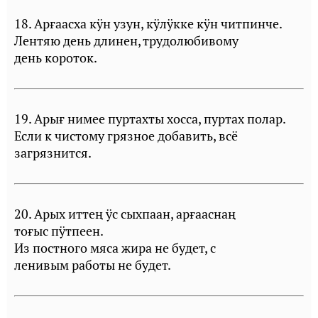
18. Арғаасха кÿн узун, кÿлÿкке кÿн читпинче.
Лентяю день длинен, трудолюбивому
день короток.
19. Арығ нимее пуртахты хосса, пуртах полар.
Если к чистому грязное добавить, всё
загрязнится.
20. Арых иттең ÿс сыхпаан, арғааснаң
тоғыc пÿтпеен.
Из постного мяса жира не будет, с
ленивым работы не будет.