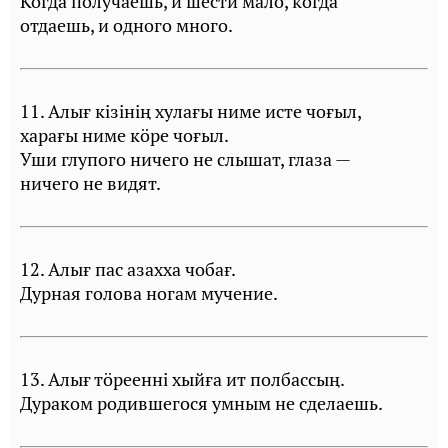
Когда получаешь, и шести мало, когда
отдаешь, и одного много.
11. Алығ кiзiнiң хулағы ниме исте чоғыл,
харағы ниме кöре чоғыл.
Уши глупого ничего не слышат, глаза —
ничего не видят.
12. Алығ пас азахха чобағ.
Дурная голова ногам мучение.
13. Алығ тöрееннi хыйға ит полбассың.
Дураком родившегося умным не сделаешь.