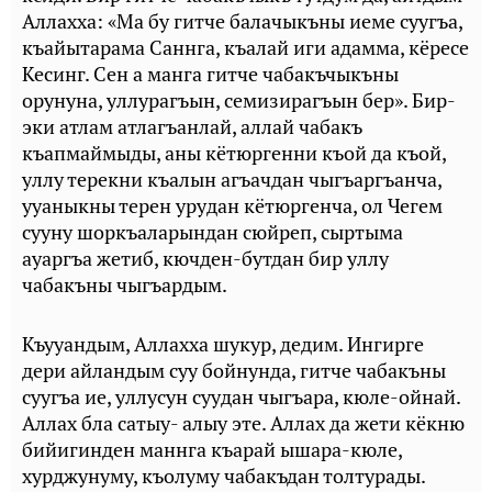
Аллахха: «Ма бу гитче балачыкъны иеме суугъа,
къайытарама Саннга, къалай иги адамма, кёресе
Кесинг. Сен а манга гитче чабакъчыкъны
орунуна, уллурагъын, семизирагъын бер». Бир-
эки атлам атлагъанлай, аллай чабакъ
къапмаймыды, аны кётюргенни къой да къой,
уллу терекни къалын агъачдан чыгъаргъанча,
ууаныкны терен урудан кётюргенча, ол Чегем
сууну шоркъаларындан сюйреп, сыртыма
ауаргъа жетиб, кючден-бутдан бир уллу
чабакъны чыгъардым.
Къууандым, Аллахха шукур, дедим. Ингирге
дери айландым суу бойнунда, гитче чабакъны
суугъа ие, уллусун суудан чыгъара, кюле-ойнай.
Аллах бла сатыу- алыу эте. Аллах да жети кёкню
бийигинден маннга къарай ышара-кюле,
хурджунуму, къолуму чабакъдан толтурады.