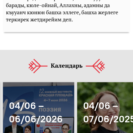
барады, кюле-ойнай, Аллахны, адамны да
къууанч кюнюн башха эллеге, башха жерлеге
теркирек жетдирейим деп.
Календарь
04/06 –
04/06 –
06/06/2026
07/06/202