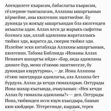
Апендилеге къарасам, бабаслагъа къарасам,
сёзлерине тынгыласам, Аллахны ышаргъанын
кёрмейме, аны кюлгенин эшитмейме. Бу
дунияда уа жокъду ышаргъандан бла кюлгенден
акъыллы адам. Аллах кеси да жарыкъ сыфатлы
болмаса эди, аллай адамланы жараталлыкъ
тюйюл эди, жаратса да, сюерик тюйюл эди.
Излейме эски китаблада Аллахны ышаргъанын,
кюлгенин. Табама Библияда «Ионаны Аллах
Ненавич шахаргъа ийди» «Бар, анда адамланы
диннге бур, мени сёзюмю эшитмеселе, бу
дуниядан къурутурма», — де. Иона Аллахны
сёзюн эшитдирди адамлагъа, ала Аллахха бет
бурдула. Аллах да кечди гюнахларын. Олтурады
Иона шахар къатында, ачыуланып: «Нек кечди
Аллах бу гюнахлы адамланы?» — деп. Олтурады
Иона, тюбюнден исси къум къыздыра, башын
кюн кюйдюре. Тёгерегинде, кырдык, терек