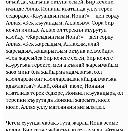
огъай да, чыгъана окъуна ёсмей. Бир кечени
ичинде Аллах Ионаны къатында уллу терек
ёсдюрдю. «Къууандынгмы, Иона?» — деп сорду
Аллах. «Бек къууандым, Аллахым». Сора бир
кечен ичинде Аллах ол терекни къурутуп
къойду. «Жарсыдынгмы Иона?» — деп сорду
Аллах. «Бек жарсыдым, Аллахым, алай
жарсыдым, жашарыгъым окъуна келмейди».
«Сен жарсыйса бир кечеге ёсген, бир кечеге
къуругъан терекге, мен а къалай жарсымайым
жюз минг бла жыйырма адамлагъа, сол
къолларын онг къолларындан айыралмагъан
адамлагъа?» Алай, ойнай-кюле, Ионаны
къатында терек ёсдюре, Ионаны къууандыра, ол
терекни къурута да Ионаны жарсыта, кюле-
кюле, Аллах уллу магъананы ангылатды.
Чегем сууунда чабакъ тута, жарлы Иона эсиме
келди. Бир гитче чабакъчыкъ тутдум да, айтдым