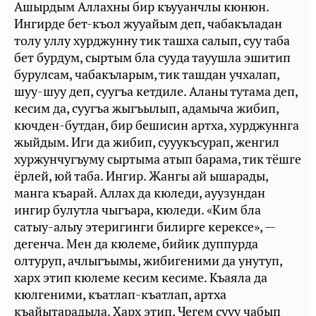
Ашырдым Аллахны бир къууанчлы кюнюн.
Ингирде бет-къол жууайым деп, чабакъладан
толу уллу хурджунну тик ташха салып, суу таба
бет бурдум, сыртым бла сууда тауушла эшитип
бурулсам, чабакъларым, тик ташдан учхалап,
шуу-шуу деп, суугъа кетдиле. Аланы тутама деп,
кесим да, суугъа жыгъылып, адамыча жибип,
кючден-бутдан, бир бешисин артха, хурджуннга
жыйдым. Иги да жибип, сууукъсурап, женгил
хуржунчугъуму сыртыма атып барама, тик тёшге
ёрлей, юй таба. Ингир. Жангы ай ышарады,
манга къарай. Аллах да кюледи, ауузундан
ингир булутла чыгъара, кюледи. «Ким бла
сатыу-алыу этеригинги билирге керексе», —
дегенча. Мен да кюлеме, бийик дуппурда
олтуруп, ачлыгъымы, жибигеними да унутуп,
харх этип кюлеме кесим кесиме. Къаяла да
кюлгеними, къатлап-къатлап, артха
къайытарадыла. Харх этип, Чегем сууу чабып