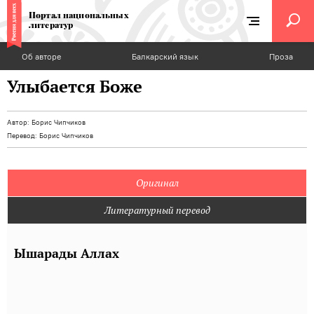
Портал национальных
литератур
Об авторе
Балкарский язык
Проза
Улыбается Боже
Автор:
Борис Чипчиков
Перевод:
Борис Чипчиков
Оригинал
Литературный перевод
Ышарады Аллах