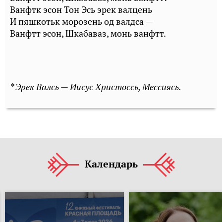
Ванфтк эсон Тон Эсь эрек валцень
И пяшкотьк морозень од валдса —
Ванфтт эсон, Шкабаваз, монь ванфтт.
* Эрек Валсь — Иисус Христоссь, Мессиясь.
Календарь