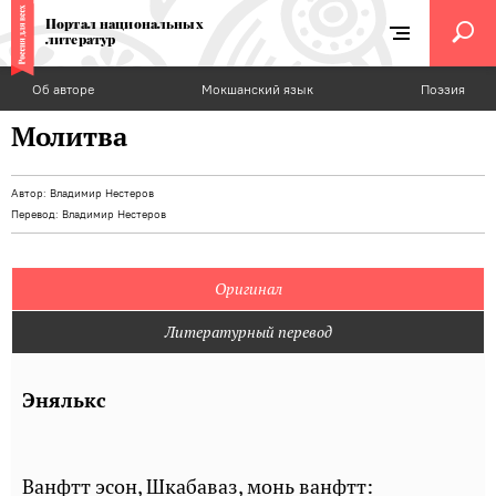
Портал национальных
литератур
Об авторе
Мокшанский язык
Поэзия
Молитва
Автор:
Владимир Нестеров
Перевод:
Владимир Нестеров
Оригинал
Литературный перевод
Энялькс
Ванфтт эсон, Шкабаваз, монь ванфтт: