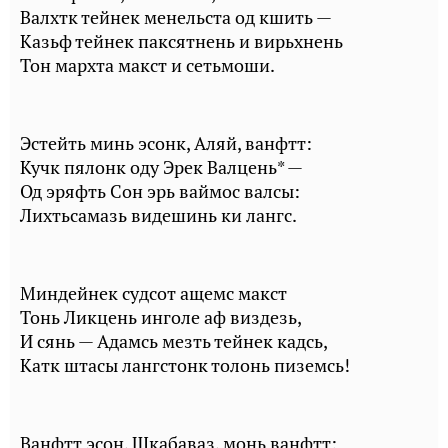
Валхтк тейнек менельста од кшить —
Казьф тейнек паксятнень и вирьхнень
Тон мархта макст и сетьмоши.
Эстейть минь эсонк, Аляй, ванфтт:
Кучк пялонк оду Эрек Валцень* —
Од эряфть Сон эрь ваймос валсы:
Лихтьсамазь видешинь ки лангс.
Миндейнек судсот ащемс макст
Тонь Ликцень инголе аф виздезь,
И сянь — Адамсь мезть тейнек кадсь,
Катк штасы лангстонк толонь пиземсь!
Ванфтт эсон, Шкабаваз, монь ванфтт: