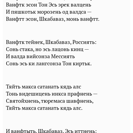
Ванфтк эсон Тон Эсь эрек валцень
И пяшкотьк морозень од валдса —
Ванфтт эсон, Шкабаваз, монь ванфтт.
Ванфтк тейнек, Шкабаваз, Россиять:
Сонь стака, но эсь лацонь кинц —
И валда вийсонза Мессиять
Сонь эсь ки лангсонза Тон киртьк.
Тяйть макса сатанать кядь алс
Тонь видешицень инкса прафнень —
Святойхнень, тюремаса шавфнень,
Тяйть макса сатанать кядь алс.
И ванфтыть, Шкабаваз, Эсь иттнень: