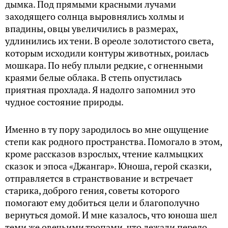
дымка. Под прямыми красными лучами
заходящего солнца выровнялись холмы и
впадины, овцы увеличились в размерах,
удлинились их тени. В ореоле золотистого света,
которым исходили контуры животных, роилась
мошкара. По небу плыли редкие, с огненными
краями белые облака. В степь опустилась
приятная прохлада. Я надолго запомнил это
чудное состояние природы.
Именно в ту пору зародилось во мне ощущение
степи как родного пространства. Помогало в этом,
кроме рассказов взрослых, чтение калмыцких
сказок и эпоса «Джангар». Юноша, герой сказки,
отправляется в странствование и встречает
старика, доброго гения, советы которого
помогают ему добиться цели и благополучно
вернуться домой. И мне казалось, что юноша шел
теми же овечьими тропами, что лежали передо