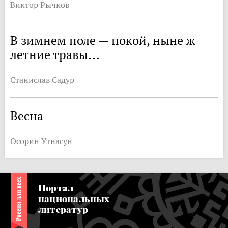
Виктор Рычков
В зимнем поле — покой, ныне ж
летние травы...
Станислав Садур
Весна
Осорин Утнасун
Портал
национальных
литератур