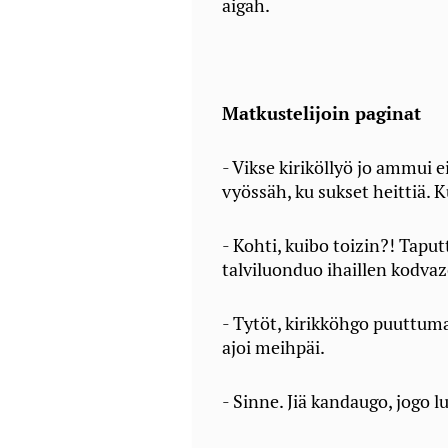
aigah.
Matkustelijoin paginat
- Vikse kiriköllyö jo ammui ei
vyössäh, ku sukset heittiä.
- Kohti, kuibo toizin?! Taput
talviluonduo ihaillen kodv
- Tytöt, kirikköhgo puuttuma
ajoi meihpäi.
- Sinne. Jiä kandaugo, jogo l