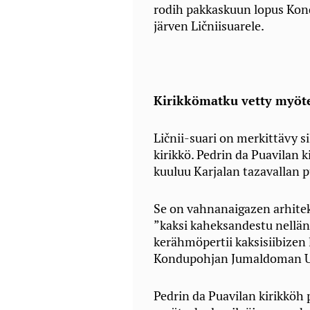
rodih pakkaskuun lopus Kond
järven Ličniisuarele.
Kirikkömatku vetty myöt
Ličnii-suari on merkittävy si
kirikkö. Pedrin da Puavilan 
kuuluu Karjalan tazavallan 
Se on vahnanaigazen arhitek
”kaksi kaheksandestu nellän
kerähmöpertii kaksisiibizen 
Kondupohjan Jumaldoman Usp
Pedrin da Puavilan kirikköh p