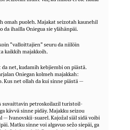
ah omah puoleh. Majakat seizotah kaunehil
o da ihailla Oniegua sie ylähänpäi.
in ”valloittajien” seuru da niilöin
ta kaikkih majakkoih.
da net, kudamih kebjiembi on piästä.
arjalan Oniegan kolmeh majakkah:
. Kus net ollah da kui sinne piästä —
suvaittavin petroskoilazil turistoil-
, ga kävvä sinne pidäy. Majakku seizou
 — Ivanovskii-suarel. Kajožal siäl sidä voibi
äi. Matku sinne voi algavuo sežo siepäi, ga