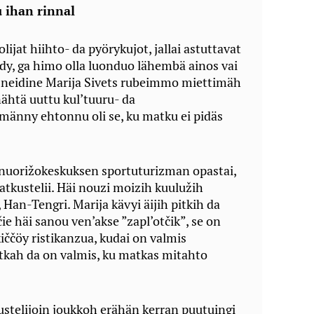
u ihan rinnal
lijat hiihto- da pyörykujot, jallai astuttavat
äydy, ga himo olla luonduo lähembä ainos vai
u neidine Marija Sivets rubeimmo miettimäh
ähtä uuttu kul’tuuru- da
änny ehtonnu oli se, ku matku ei pidäs
a nuorižokeskuksen sportuturizman opastai,
tkustelii. Häi nouzi moizih kuulužih
 Han-Tengri. Marija kävyi äijih pitkih da
ie häi sanou ven’akse ”zapl’otčik”, se on
ččöy ristikanzua, kudai on valmis
kah da on valmis, ku matkas mitahto
stelijoin joukkoh erähän kerran puutuingi