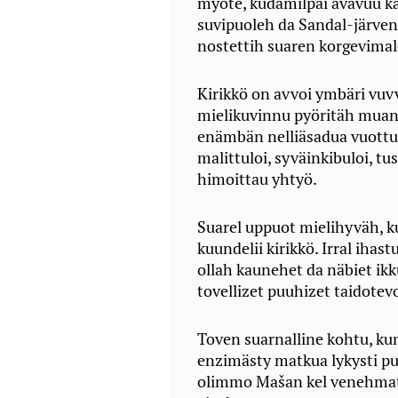
myöte, kudamilpäi avavuu k
suvipuoleh da Sandal-järven 
nostettih suaren korgevimale 
Kirikkö on avvoi ymbäri vuvv
mielikuvinnu pyöritäh muan
enämbän nelliäsadua vuottu 
malittuloi, syväinkibuloi, t
himoittau yhtyö.
Suarel uppuot mielihyväh, k
kuundelii kirikkö. Irral iha
ollah kaunehet da näbiet ikk
tovellizet puuhizet taidotev
Toven suarnalline kohtu, kun
enzimästy matkua lykysti pu
olimmo Mašan kel venehmat