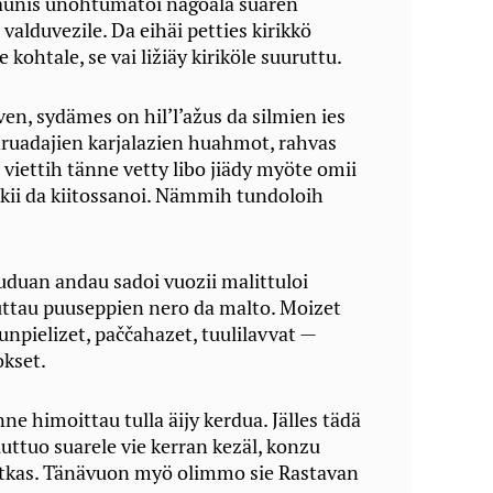
aunis unohtumatoi nägöala suaren
valduvezile. Da eihäi petties kirikkö
kohtale, se vai ližiäy kiriköle suuruttu.
en, sydämes on hil’l’ažus da silmien ies
ruadajien karjalazien huahmot, rahvas
viettih tänne vetty libo jiädy myöte omii
uskii da kiitossanoi. Nämmih tundoloih
uduan andau sadoi vuozii malittuloi
stuttau puuseppien nero da malto. Moizet
unpielizet, paččahazet, tuulilavvat —
okset.
ne himoittau tulla äijy kerdua. Jälles tädä
uttuo suarele vie kerran kezäl, konzu
kas. Tänävuon myö olimmo sie Rastavan