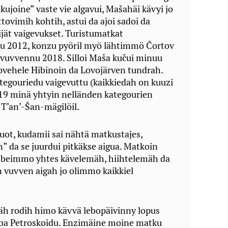
ujoine” vaste vie algavui, Mašahäi kävyi jo
tovimih kohtih, astui da ajoi sadoi da
äijät vaigevukset. Turistumatkat
nu 2012, konzu pyöril myö lähtimmö Čortov
i vuvvennu 2018. Silloi Maša kučui minuu
ehele Hibinoin da Lovojärven tundrah.
tegouriedu vaigevuttu (kaikkiedah on kuuzi
19 minä yhtyin nelländen kategourien
’an’-Šan-mägilöil.
ot, kudamii sai nähtä matkustajes,
” da se juurdui pitkäkse aigua. Matkoin
 rubeimmo yhtes kävelemäh, hiihtelemäh da
 vuvven aigah jo olimmo kaikkiel
äh rodih himo kävvä lebopäivinny lopus
mba Petroskoidu. Enzimäine moine matku