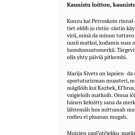
Kaunistu loitton, kaunist
Konzu kai Petroskoin rinnal o
tiet oldih jo ristin-rästin k
virii, minä da minun tuttav
uuzii matkoi, kudamis suas n
luondomustomerkii. Tärgevim
olla yhty päiviä pitkembi.
Marija Sivets on lapsien- d
sportuturizman muasteri, ma
mägilöih kui Kazbek, El’brus,
vaigieloih matkoih. Omua ičč
hänen keksitty sana da merki
lähtemäh hos mittumah mat
rodieu ei pluanan mugah.
Moizien zapl’otčiekku-matku