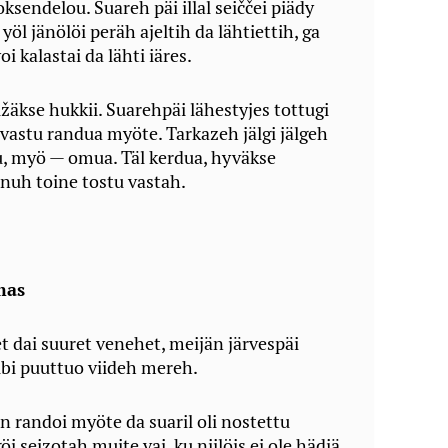
uoksendelou. Suareh päi illal seiččei piädy
 yöl jänölöi peräh ajeltih da lähtiettih, ga
oi kalastai da lähti iäres.
ližäkse hukkii. Suarehpäi lähestyjes tottugi
vastu randua myöte. Tarkazeh jälgi jälgeh
, myö — omua. Täl kerdua, hyväkse
uh toine tostu vastah.
mas
t dai suuret venehet, meijän järvespäi
ibi puuttuo viideh mereh.
 randoi myöte da suaril oli nostettu
i seizotah muite vai, ku niilöis ei ole hädiä