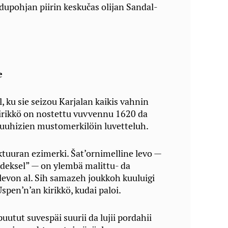
upohjan piirin keskučas olijan Sandal-
e
l, ku sie seizou Karjalan kaikis vahnin
kirikkö on nostettu vuvvennu 1620 da
puuhizien mustomerkilöin luvetteluh.
tuuran ezimerki. Šat’ornimelline levo —
deksel” — on ylembä malittu- da
levon al. Sih samazeh joukkoh kuuluigi
en’n’an kirikkö, kudai paloi.
uutut suvespäi suurii da lujii pordahii