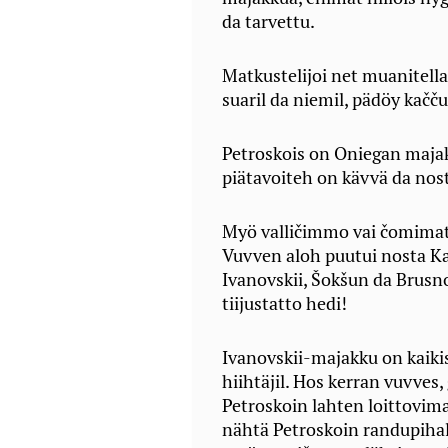
da tarvettu.
Matkustelijoi net muanitell
suaril da niemil, pädöy kačču
Petroskois on Oniegan majako
piätavoiteh on kävvä da nos
Myö valličimmo vai čomimat 
Vuvven aloh puutui nosta K
Ivanovskii, Šokšun da Brusno
tiijustatto hedi!
Ivanovskii-majakku on kaikis 
hiihtäjil. Hos kerran vuvves
Petroskoin lahten loittovimal
nähtä Petroskoin randupihalp