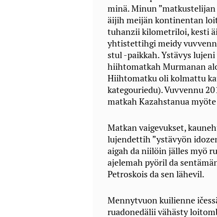
minä. Minun ”matkustelijan k
äijih meijän kontinentan loit
tuhanzii kilometriloi, kesti 
yhtistettihgi meidy vuvven
stul -paikkah. Ystävys lujen
hiihtomatkah Murmanan alov
Hiihtomatku oli kolmattu ka
kategouriedu). Vuvvennu 20
matkah Kazahstanua myöte T
Matkan vaigevukset, kaunehu
lujendettih ”ystävyön idozen
aigah da niilöin jälles myö
ajelemah pyöril da sentämän
Petroskois da sen lähevil.
Mennytvuon kuilienne ičess
ruadonedälii vähästy loito