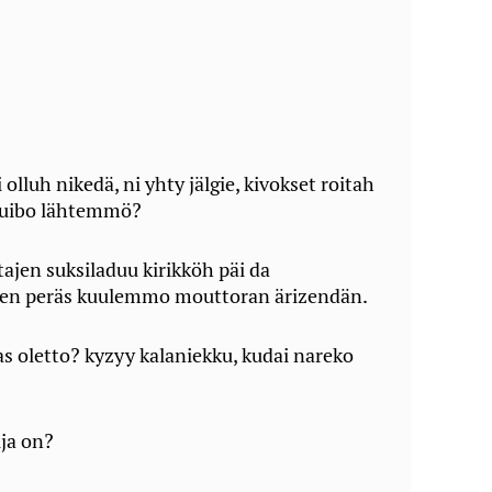
 olluh nikedä, ni yhty jälgie, kivokset roitah
 Kuibo lähtemmö?
tajen suksiladuu kirikköh päi da
azen peräs kuulemmo mouttoran ärizendän.
s oletto? kyzyy kalaniekku, kudai nareko
uja on?