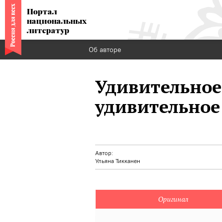
Портал
национальных
литератур
Об авторе
Удивительное
удивительное
Автор:
Ульяна Тикканен
Оригинал