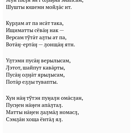
Шушты юшемн мойԓăс ит.
Курԓам ат па исăт така,
Ищиматты сёвăӈ нак —
Версам тўтăт аԓты ат па,
Вотăӈ-ертăӈ — ԓонщăӈ ятн.
Уԓтэмн пусăӈ верылысам,
Ԓэтот, шайпут кавăрты,
Пусăӈ оԓӈăт ярыԓысам,
Потăр еԓԓы тувапты.
Хун нăӈ тўтэн пуӈаԓн омăсԓан,
Пусӈен нăӈен апăԓтаԓ.
Матты нăӈен ԓаԓмăԓ номасԓ,
Сэмԓăн хоща ёнтăԓ яԓ.