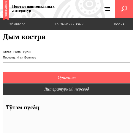
Портал национальных
литератур
Об авторе
Хантыйский язык
Поэзия
Дым костра
Автор:
Роман Ругин
Перевод:
Илья Фоняков
Оригинал
Литературный перевод
Тўтэм пусăӈ