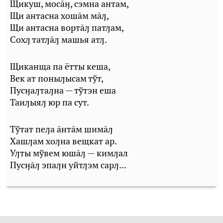
Щикуш, мосăӈ, сэмна антам,
Щи антасна хошăм мăԓ,
Щи антасна вортăԓ патԓам,
Сохԓ татԓăԓ машья атԓ.
Щиканща па ётты кеша,
Век ат поныԓысам тўт,
Пусӈаԓтаԓна — тўтэн еша
Таиԓыяԓ юр па сут.
Тўтат пеԓа ăнтăм шимăԓ
Хашԓам хоԓна вещкат ар.
Уԓты мўвем юшăԓ — кимԓал
Пусӈăԓ эпаԓн уйтԓэм сарԓ...