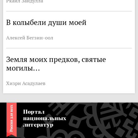
Ркаил Зайдулла
В колыбели души моей
Алексей Бегзин-оол
Земля моих предков, святые
могилы...
Хизри Асадулаев
Портал
национальных
литератур