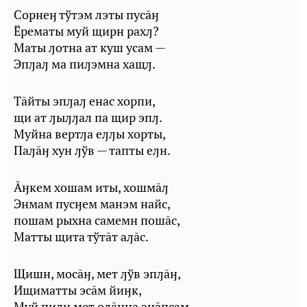
Сорнеӈ тўтэм лэты пусăӈ
Ёрематы муй щирн рахԓ?
Маты ԓотна ат куш усам —
Эпԓаԓ ма пиԓэмна хащԓ.
Тăйты эпԓаԓ енас хорпи,
щи ат ԓыԓԓал па щир эпԓ.
Муйна вертԓа еԓԓы хорты,
Паԓăӈ хун ԓўв — тапты еԓн.
Ăӈкем хошам иты, хошмăԓ
Энмам пусӈем манэм найс,
пошам рыхна самемн пошăс,
Матты щита тўтăт аԓăс.
Щишн, мосăӈ, мет ԓўв эпԓăӈ,
Ищиматты эсăм йиӈк,
Муй пиԓн мет оԓăӈна энăпсам,