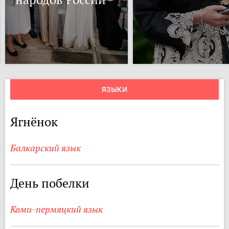
ЯЗЫКИ
Ягнёнок
Балкарский язык
День побелки
Коми-пермяцкий язык