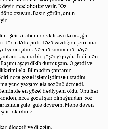
 deyir, məsləhətlər verir. “Öz
ə-dönə oxuyun. Baxın görün, onun
yir.
im. Şeir kitabımın redaktəsi ilə məşģul
 dərsi də keçirdi. Təzə yazdıģım şeiri ona
 yol vermişdim. Nəcibə xanım mətbəyə
ki çantanı başıma bir qəşəng qoydu. Indi mən
 Başımı aşaģı dikib durmuşam. O getdi ve
iklərimi elə. Bilmədim çantanın
Şeiri necə gözəl işləmişdimsə ustadim
ma yene yaxşı ve əla sözünü demədi.
ləmimdə ən gözəl hədiyyəm oldu. Onu hər
imdən, necə gözəl şair olmaģımdan söz
arasında gülə-gülə deyirəm. Mənə dəyən
şairi olardınız.
kar, diqqətli ve düzgün.