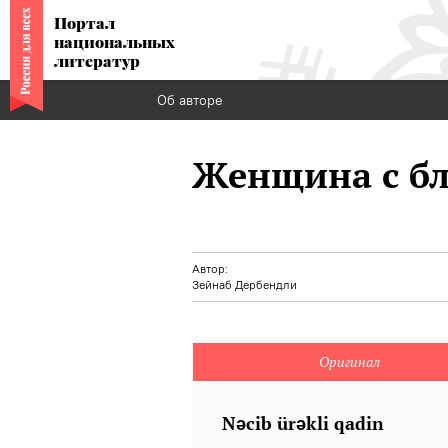
Портал
национальных
литератур
Об авторе
Женщина с б
Автор:
Зейнаб Дербендли
Оригинал
Nəcib ürəkli qadin