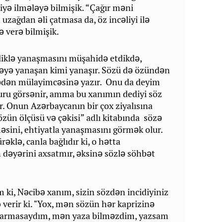
iyə ilmələyə bilmişik. “Çağır məni
uzağdan əli çatmasa da, öz incəliyi ilə
 verə bilmişik.
əliklə yanaşmasını müşahidə etdikdə,
rpəyə yanaşan kimi yanaşır. Sözü də özündən
ədən mülayimcəsinə yazır. Onu da deyim
 quru görsənir, amma bu xanımın dediyi söz
ır. Onun Azərbaycanın bir çox ziyalısına
özün ölçüsü və çəkisi” adlı kitabında sözə
sini, ehtiyatla yanaşmasını görmək olur.
əklə, canla bağlıdır ki, o hətta
 dəyərini axsatmır, əksinə sözlə söhbət
i, Nəcibə xanım, sizin sözdən incidiyiniz
 verir ki. "Yox, mən sözün hər kaprizinə
acarmasaydım, mən yaza bilməzdim, yazsam