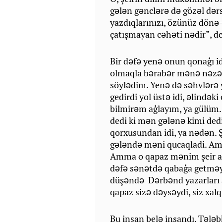
gələn gənclərə də gözəl dərs
yazdıqlarınızı, özünüz dön
çatışmayan cəhəti nədir”, de
Bir dəfə yenə onun qonaģı id
olmaqla bərabər mənə nəzəri
söylədim. Yenə də səhvlərə
gedirdi yol üstə idi, əlində
bilmirəm aģlayım, ya gülüm.
dedi ki mən gələnə kimi ded
qorxusundan idi, ya nədən. 
gələndə məni qucaqladi. Am
Amma o qapaz mənim şeir a
dəfə sənətdə qabaģa getməy
düşəndə Dərbənd yazarları 
qapaz sizə dəysəydi, siz xalq 
Bu insan belə insandı. Tələb