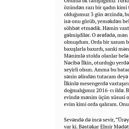
Onunla ilk tanışlığımız Tür
özündən razı bir qadın kimi 
olduğumuz 3 gün ərzində, b
isə onu görüb, yeməkdən bel
söhbət etmədik. Həmin vaxt
gəlmişdilər. O ərəfədə, mən 
olmuşdum. Orda bir xanım b
baxışlarla baxırdı, sanki mən
Mənimlə stolda olanlar belə
Nəcibə İlkin, oturduğu yerd
xeyirli olsun. Amma bu bat
sənin əlindən tutacam deyə
İlkinlə mesengerdə vaxtaşırı
doğmalığımız 2016-cı ildə. B
evində mənim üçün xüsusi ot
evim kimi orda qalıram. Onu
Sevəndə də incə sevir, “Ürəy
var ki. Bəstəkar Elmir Mədəto