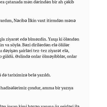
 ora çatanada mən dərindən bir ah çəkib
ıyardım, Nəcibə İlkin vaxt itirmdən mənə
ıqla ziyarət edə blməzdin. Yaxşı ki öləndən
n va söylə. Bəzi dirilərdən elə ölülər
ı dəyişən şairləri tez-tez ziyarət elə,
b güldü. Əslində onlar ölməyibblər, onlar
 də tariximizə belə yazıldı.
hadisələrimiz çoxdur, amma bir yazıya
lən insan kimi bəzən yanına öz şeirləri ilə