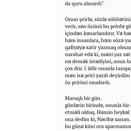
da quru alınardı".
Onun şeirlə, sözlə söhbətin
verir, sən özünü bu şeirdə 
içindən kənarlandırır. Və həm
həm insanlara, həm sözə yana
qafiyəyə xatir yazmaq olmaz
narahat edə ki, məni yaz sə
nə demək istədiyini, onun ba
çox düz 5 ildir onunla tanışı
mən isə şeiri yazıb deyirdim 
öz şeirimi oxudardı.
Maraqlı bir gün.
günlərin birində, onunla bir
etməli olduq. Həmin heykəl d
ona dedim ki, Nəcibə xanım.
bu günə kimi ora aparmamısı