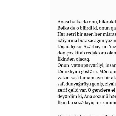
Anası bəlkə də onu, bilərək
Bəlkə də o bilirdi ki, onun q
Hər sətri bir əsər, hər misra
ixtiyarına buraxacağım yazım,
təqaüdçüsü, Azərbaycan Yazıç
dən çox kitab redaktoru ola
İlkindən olacaq.
Onun vətənpərvərliyi, insan
təmizliyini göstərir. Mən o
vətən səsi tamam ayrı bir al
saf, dünyağırüşü geniş, ziya
zərif qəlbi var. O gənclərə ə
deyərdim ki, Ana sözünü hə
İlkin bu sözə layiq bir xanım