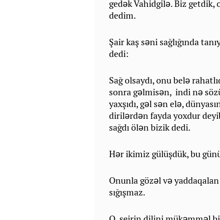
gedək Vahidgilə. Biz getdik,
dedim.
Şair kaş səni sağlığında tan
dedi:
Sağ olsaydı, onu belə rahatl
sonra gəlmisən, indi nə sözü
yaxşıdı, gəl sən elə, dünyasın
dirilərdən fayda yoxdur deyi
sağdı ölən bizik dedi.
Hər ikimiz gülüşdük, bu günü
Onunla gözəl və yaddaqalan 
sığışmaz.
O, şeirin dilini mükəmməl bi