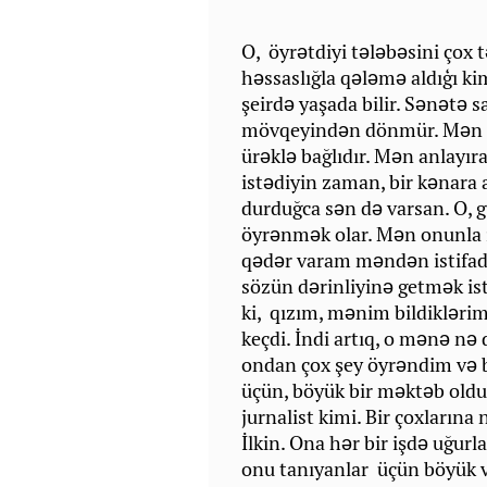
O, öyrətdiyi tələbəsini çox t
həssaslığla qələmə aldıģı kim
şeirdə yaşada bilir. Sənətə 
mövqeyindən dönmür. Mən on
ürəklə bağlıdır. Mən anlayıra
istədiyin zaman, bir kənara 
durduğca sən də varsan. O, g
öyrənmək olar. Mən onunla i
qədər varam məndən istifad
sözün dərinliyinə getmək is
ki, qızım, mənim bildiklərim
keçdi. İndi artıq, o mənə nə
ondan çox şey öyrəndim və 
üçün, böyük bir məktəb old
jurnalist kimi. Bir çoxların
İlkin. Ona hər bir işdə uğur
onu tanıyanlar üçün böyük və 