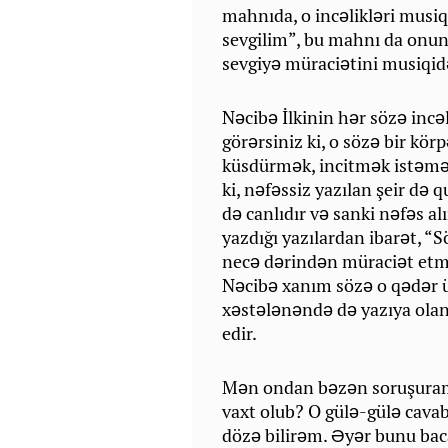
mahnıda, o incəlikləri musiq
sevgilim”, bu mahnı da onun 
sevgiyə müraciətini musiqidə
Nəcibə İlkinin hər sözə inc
görərsiniz ki, o sözə bir kö
küsdürmək, incitmək istəm
ki, nəfəssiz yazılan şeir də
də canlıdır və sanki nəfəs al
yazdığı yazılardan ibarət, “S
necə dərindən müraciət etmə
Nəcibə xanım sözə o qədər ür
xəstələnəndə də yazıya olan
edir.
Mən ondan bəzən soruşuram k
vaxt olub? O gülə-gülə cavab
dözə bilirəm. Əyər bunu b