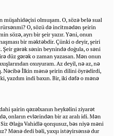
in müşahidəçisi olmuşam. O, sözə belə sual
görürsənmi? O, sözü də incitmədən şeirin
in sözə, ayrı bir şeir yazır. Yəni, onun
şması bir məktəbdir. Çünki o deyir, şeiri
. Şeir gərək sənin beynində doğula, o səni
tirə düz gərək o zaman yazasan. Mən onun
xışlarından oxuyuram. Az deyil, nə az, nə
q. Nəcibə İlkin mənə şeirin dilini öyrədirdi,
ki, yazdım indi baxın. Bir, iki dəfə o mənə
 dahi şairin qəzəlxanın heykəlini ziyarət
ə, onların evlərindən bir az aralı idi. Mən
 Siz Əlağa Vahidlə qonşusuz, bəs niyə məni
z? Mənə dedi bəli, yaxşı istəyirsənsə dur