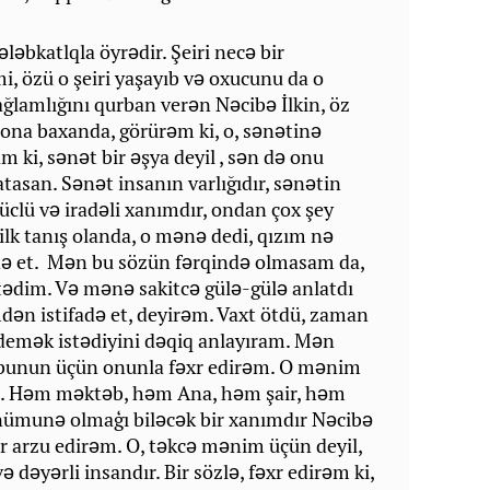
ələbkatlqla öyrədir. Şeiri necə bir
i, özü o şeiri yaşayıb və oxucunu da o
sağlamlığını qurban verən Nəcibə İlkin, öz
a baxanda, görürəm ki, o, sənətinə
m ki, sənət bir əşya deyil , sən də onu
atasan. Sənət insanın varlığıdır, sənətin
üclü və iradəli xanımdır, ondan çox şey
lk tanış olanda, o mənə dedi, qızım nə
ə et. Mən bu sözün fərqində olmasam da,
tədim. Və mənə sakitcə gülə-gülə anlatdı
dən istifadə et, deyirəm. Vaxt ötdü, zaman
 demək istədiyini dəqiq anlayıram. Mən
bunun üçün onunla fəxr edirəm. O mənim
u. Həm məktəb, həm Ana, həm şair, həm
a nümunə olmaģı biləcək bir xanımdır Nəcibə
lar arzu edirəm. O, təkcə mənim üçün deyil,
dəyərli insandır. Bir sözlə, fəxr edirəm ki,