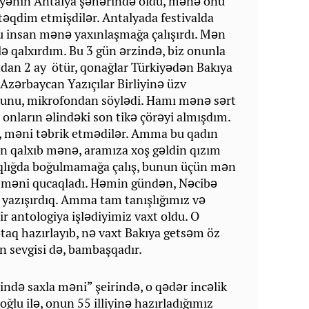
kiyənin Antalya şəhərində oldu, mənə onu
təqdim etmişdilər. Antalyada festivalda
u insan mənə yaxınlaşmağa çalışırdı. Mən
ə qalxırdım. Bu 3 gün ərzində, biz onunla
dan 2 ay ötür, qonağlar Türkiyədən Bakıya
Azərbaycan Yazıçılar Birliyinə üzv
unu, mikrofondan söylədi. Hamı mənə sərt
 onların əlindəki son tikə çörəyi almışdım.
, məni təbrik etmədilər. Amma bu qadın
ən qalxıb mənə, aramıza xoş gəldin qızım
aqlığda boğulmamağa çalış, bunun üçün mən
 məni qucaqladı. Həmin gündən, Nəcibə
 yazışırdıq. Amma tam tanışlığımız və
ir antologiya işlədiyimiz vaxt oldu. O
aq hazırlayıb, nə vaxt Bakıya getsəm öz
n sevgisi də, bambaşqadır.
ində saxla məni” şeirində, o qədər incəlik
ğlu ilə, onun 55 illiyinə hazırladığımız