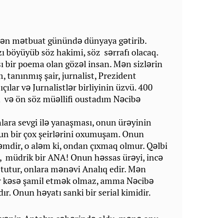
dən mətbuat günündə dünyaya gətirib.
ızı böyüyüb söz hakimi, söz sərrafı olacaq.
sı bir poema olan gözəl insan. Mən sizlərin
 tanınmış şair, jurnalist, Prezident
ılar və Jurnalistlər birliyinin üzvü. 400
n və ön söz müəllifi oustadım Nəcibə
lara sevgi ilə yanaşması, onun ürəyinin
nun bir çox şeirlərini oxumuşam. Onun
əmdir, o aləm ki, ondan çıxmaq olmur. Qəlbi
lı, müdrik bir ANA! Onun həssas ürəyi, incə
l tutur, onlara mənəvi Analıq edir. Mən
r kəsə şamil etmək olmaz, amma Nəcibə
dır. Onun həyatı sanki bir serial kimidir.