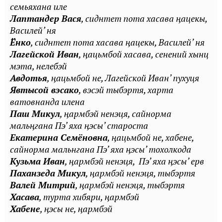
семьяхана иле
Лаптандер Вася
, сиднтет пота хасава ӊацекы,
Василей’ ня
Ёнко
, сиднтет пота хасава ӊацекы, Василей’ ня
Лагейской Иван
, ӊацьмбой хасава, сенений хынц
мэта, нелебэй
Авдотья
, ӊацьмбой не, Лагейской Иван’ пухуця
Явтысой вэсако
, вэсэй тыбэртя, харта
ватовнанда илена
Паш Микул
, ӊармбэй ненэця, сайнорма
мальӊгана Пэ’ яха ӊэсы’ староста
Екатерина Семёновна
, ӊацьмбой не, хабене,
сайнорма мальнгана Пэ’ яха ӊэсы’ тохолкода
Кузьма Иван
, ӊармбэй ненэця, Пэ’ яха ӊэсы’ ерв
Паханзеда Микул
, ӊармбэй ненэця, тыбэртя
Валей Митрий
, ӊармбэй ненэця, тыбэртя
Хасава
, турта хибяри, ӊармбэй
Хабене
, ӊэсы не, ӊармбэй