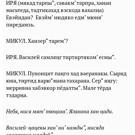
ИРЯ (мякад тарпы”, савакм’ тарпра, ханан
масьтеда, тадтикахад вэскода вахалңа)
Евэйндан? Евэйм’ нюдяко едм’ мюня’
пиредамзь.
МИКУЛ. Ханзер” тарем’?
ИРЯ. Василей самляӊг тиртиртяком’ есмы”.
МИКУЛ. Пунонцит паӊго хад ваеранакы. Сырид
юна, тиртид варю”мана тахарана. Сер” яӊгу:
мерривна хабэвкор пёдалты”. Мале тёрда
тэдарӊа.
Небя, нися мят’ тюңаха’. Яляхана хан ңади.
Василей-ңацекы хан’ ни’ намды”, нисяда
савакхана малдэй”.