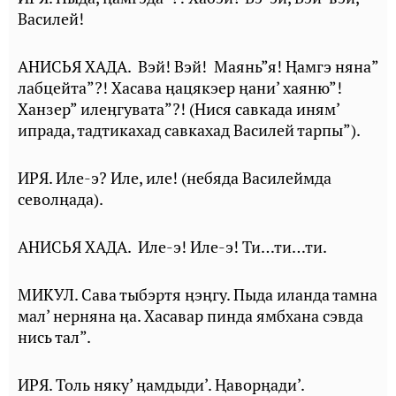
Василей!
АНИСЬЯ ХАДА. Вэй! Вэй! Маянь”я! Ⱨамгэ няна”
лабцейта”?! Хасава ӊацякэер ӊани’ хаяню”!
Ханзер” илеӊгувата”?! (Нися савкада иням’
ипрада, тадтикахад савкахад Василей тарпы”).
ИРЯ. Иле-э? Иле, иле! (небяда Василеймда
севолңада).
АНИСЬЯ ХАДА. Иле-э! Иле-э! Ти…ти…ти.
МИКУЛ. Сава тыбэртя ӊэӊгу. Пыда иланда тамна
мал’ нерняна ӊа. Хасавар пинда ямбхана сэвда
нись тал”.
ИРЯ. Толь няку’ ӊамдыди’. Ⱨаворӊади’.