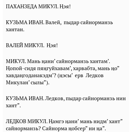
ПАХАНЗЕДА МИКУЛ. Ңэя!
КУЗЬМА ИВАН. Валей, пыдар сайнорманзь
хантан.
ВАЛЕЙ МИКУЛ. Ңэя!
МИКУЛ. Мань ӊани’ сайнорманзь хантам’.
Ⱨопой-сидя пяӊгуйхавам’, харвабта, мань ӊо”
хавдаӊгоданакэдм’? (ңэсы’ ерв Ледков
Микулан’ сылы”).
КУЗЬМА ИВАН. Ледков, пыдар сайнорманзь нин
хант”.
ЛЕДКОВ МИКУЛ. Ⱨамгэ ӊани’ мань нидм’ хант”
сайнорманзь? Сайнорма ӊобсер” ни ӊа”.