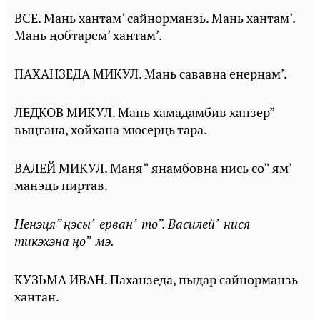
ВСЕ. Мань хантам’ сайнорманзь. Мань хантам’.
Мань ңобтарем’ хантам’.
ПАХАНЗЕДА МИКУЛ. Мань сававна енерңам’.
ЛЕДКОВ МИКУЛ. Мань хамадамбив ханзер”
выӊгана, хойхана мюсерць тара.
ВАЛЕЙ МИКУЛ. Маня” янамбовна нись со” ям’
манэць пиртав.
Ненэця” ңэсы’ ерван’ то”. Василей’ нися
тикэхэна ӊо” мэ.
КУЗЬМА ИВАН. Паханзеда, пыдар сайнорманзь
хантан.