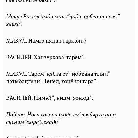
Микул Василеймда манэ”ңада. ңобкана тэхэ”
хаяха’.
МИКУЛ. Ⱨамгэ нянан таркэйн?
ВАСИЛЕЙ. Ханзеркава’ тарем’.
МИКУЛ. Тарем’ ӊэбта ет” ӊобкана тыни”
лэтмбаӊгуни’. Тенед, хонё ни тара”.
ВАСИЛЕЙ. Нимэй”, нидм’ хонюд”.
Пий то. Нися хасава нюда ня’ пэвдяркахана
сценам’ сюре”леңади’