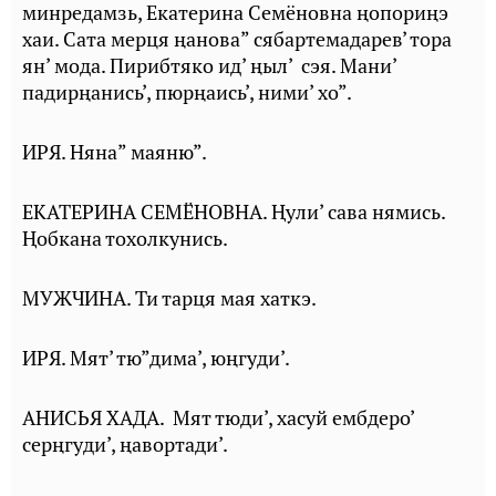
минредамзь, Екатерина Семёновна ңопориңэ
хаи. Сата мерця ңанова” сябартемадарев’ тора
ян’ мода. Пирибтяко ид’ ңыл’ сэя. Мани’
падирңанись’, пюрңаись’, ними’ хо”.
ИРЯ. Няна” маяню”.
ЕКАТЕРИНА СЕМЁНОВНА. Ңули’ сава нямись.
Ңобкана тохолкунись.
МУЖЧИНА. Ти тарця мая хаткэ.
ИРЯ. Мят’ тю”дима’, юңгуди’.
АНИСЬЯ ХАДА. Мят тюди’, хасуй ембдеро’
серңгуди’, ңавортади’.