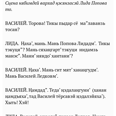
Сцена нябимдей вархад ңэсянзасэй Лида Попова
то.
ВАСИЛЕЙ. Торова! Тикы пыдар сё ма”лаванзь
тосан?
ЛИДА. Ⱨаха’, мань. Мань Попова Лидадм’. Тикы
тэкуця”? Мань сяхаӊгарт’ тэкуци нидамзь
манэc”. Мани’ няндо’ хантани’?
ВАСИЛЕЙ. Ⱨаха’. Мань сит мят’ ханаӊгудм’.
Мань Василей Ледковм’.
ВАСИЛЕЙ. Ⱨамдад”. Теда’ ӊэдалаӊгуни’ (ханан
ңамдъяха’, тад Василей тёрсавэй ңэдалэйяха’).
Хыть! Хэй!