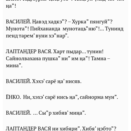
ӊа”!
ВАСИЛЕЙ. Ⱨавэд хадкэ”? – Хурка” пянгуй”?
Мунота”! Пийхананда мунотаць”ню”!... Тунинд
пенд тарем’ вуни хэ”нар”.
ЛАПТАНДЕР ВАСЯ. Харт пыдар… тунин!
Сайнолвахана пушка” ни” им ӊа”! Тамна –
мина”.
ВАСИЛЕЙ. Хэхэ’ сарё ӊа’ нисяв.
ЁНКО. Ни, хэхэ’ сарё нись ӊа”, сайнорма мун”.
ВАСИЛЕЙ. … Сы”р хибяв’ миӊа”.
ЛАПТАНДЕР ВАСЯ ни хибяри”. Хибя’ ӊэбто”?