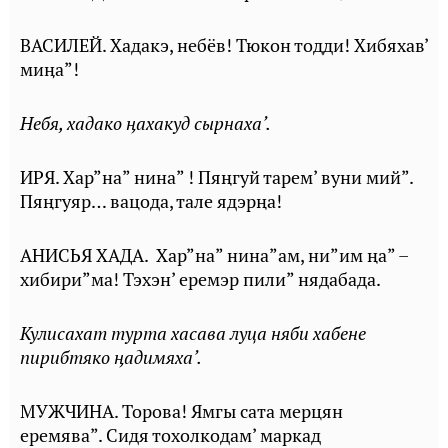
ВАСИЛЕЙ. Хадакэ, небёв! Тюкон тодди! Хибяхав’
миӊа”!
Небя, хадако ӊахакуд сырнаха’.
ИРЯ. Хар”на” нина” ! Пяңгуй тарем’ вуни мий”.
Пяңгуяр… вацода, тале ядэрңа!
АНИСЬЯ ХАДА. Хар”на” нина”ам, ни”им ңа” –
хибири”ма! Тэхэн’ еремэр пили” нядабада.
Кулисахат турта хасава луца няби хабене
пирибтяко ӊадимяха’.
МУЖЧИНА. Торова! Ямгы сата мерцян
еремява”. Сидя тохолкодам’ маркад