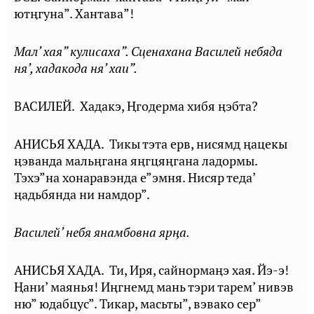
ютӊгуна”. Хантава”!
Мал’ хая” кулисаха”. Сценахана Василей небяда
ня’, хадакода ня’ хаи”.
ВАСИЛЕЙ. Хадакэ, Ⱨгодерма хибя ӊэбта?
АНИСЬЯ ХАДА. Тикы тэта ерв, нисямд ӊацекы
ӊэванда мальӊгана яӊгцяӊгана ладормы.
Тэхэ”на хонаравэнда е”эмня. Нисяр теда’
ӊадьбянда ни намдор”.
Василей’ небя янамбовна ярӊа.
АНИСЬЯ ХАДА. Ти, Иря, сайнормаӊэ хая. Йэ-э!
Ⱨани’ маянья! Иӊгнемд мань тэри тарем’ нивэв
ню” юдабцус”. Тикар, маcьты”, вэвако сер”