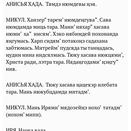
АНИСЬЯ ХАДА. Тямдэ нюмдевы ӊэя.
МИКУЛ. Ханзер” тарем’ нюмдеӊгува”. Сава
нюмдамда миць тара. Мани’ няхар” хасава
нюми’ ха” нисям’. Хэко нябимдей похонанда
яӊгумась. Харп сидям’ потакоӊэ садахана
хабтюмась. Митрейм’ пудсяда ты танӊадась,
ӊудин нина индсялмась. Тюку хасава нюкцями’,
Христа ради, лэтра тара. Нядаӊгодами’ ӊэӊгу”
нив.
АНИСЬЯ ХАДА. Тюку хасава ӊацекэр илебата
тара. Мань нюкубцдамда митадм’.
МИКУЛ. Мань Ирями’ мядозейӊэ нохо’ татадм’
(нохом’ мипи).
ИРЯ. Ңарка вада.