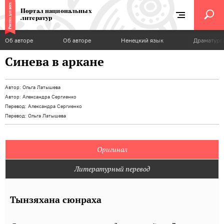
Портал национальных
литератур
Об авторе
Об авторе
Ненецкий язык
Драматург
Синева в аркане
Автор:
Ольга Латышева
Автор:
Александра Сергиенко
Перевод:
Александра Сергиенко
Перевод:
Ольга Латышева
Оригинал
Литературный перевод
Тынзяхана сюнраха