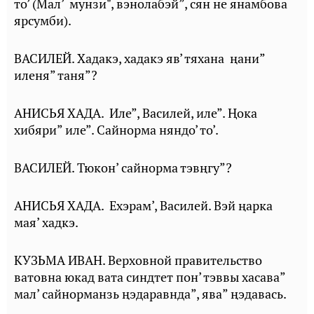
то’ (Мал’ мунзи", вэнолабэй”, сян не янамбова
ярсумби).
ВАСИЛЕЙ. Хадакэ, хадакэ яв’ тяхана ңани”
иленя” таня”?
АНИСЬЯ ХАДА. Иле”, Василей, иле”. Ⱨока
хибяри” иле”. Сайнорма няндо’ то’.
ВАСИЛЕЙ. Тюкон’ сайнорма тэвңгу”?
АНИСЬЯ ХАДА. Ехэрам’, Василей. Вэй ңарка
мая’ хадкэ.
КУЗЬМА ИВАН. Верховной правительство
ватовна юкад вата синдтет пон’ тэввы хасава”
мал’ сайнорманзь ңэдаравнда”, ява” ңэдавась.