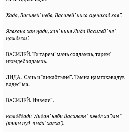
Хада, Василей’ небя, Василей’ нися сценахад хая”.
Яляхана хан ңади, хан’ ниня Лида Василей’ ня’
ңамдыхи’.
ВАСИЛЕЙ. Ти тарем’ мань соядамзь, тарем’
нюмдебэядамзь.
ЛИДА. Саць и”ликабтынё”. Тамна ӊамгэхэвадув
вадес”ма.
ВАСИЛЕЙ. Инзеле”.
ңамдёдади’ Лидан’ няби Василеян’ пэвдя ха”мы”
(тикы пуд пыди’ хаяха’).