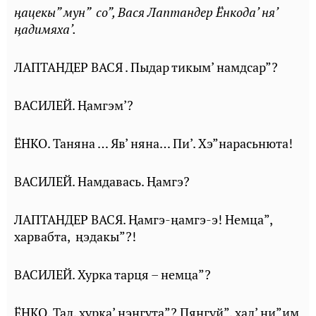
ӊацекы” мун” со”, Вася Лаптандер Ёнкода’ ня’
ӊадимяха’.
ЛАПТАНДЕР ВАСЯ . Пыдар тикым’ намдсар”?
ВАСИЛЕЙ. Ⱨамгэм’?
ЁНКО. Таняна … Яв’ няна… Пи’. Хэ”нарасьнюта!
ВАСИЛЕЙ. Намдавась. Ⱨамгэ?
ЛАПТАНДЕР ВАСЯ. Ⱨамгэ-ңамгэ-э! Немца”,
харвабта, ңэдакы”?!
ВАСИЛЕЙ. Хурка тарця – немца”?
ЁНКО. Тад, хурка’ ңэңгута”? Пяңгуй”, хад’ ни”им