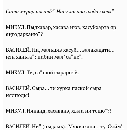
Сата мерця посалй”. Нися хасава нюда сылы”.
МИКУЛ. Пыдхавар, хасава нюв, хасуйхарта яр
яӊгодарханю”?
ВАСИЛЕЙ. Ни, мальцяв хасуй… валакадати…
ӊэн ханьта”: пибин мал’ са”не”.
МИКУЛ. Ти, са”нюй сырарпэй.
ВАСИЛЕЙ. Сыра… ти хурка паской сыра
нялподы!
МИКУЛ. Нянанд, хасаваӊэ, хыли ни тецю”?!
ВАСИЛЕЙ. Ни” (ныдамь). Мяквахана… ту. Сяйм’,