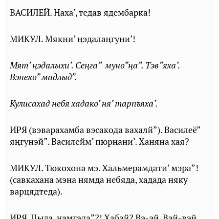
ВАСИЛЕЙ. Ⱨаха’, тедав ядембарка!
МИКУЛ. Мякни’ ӊэдалаӊгуни’!
Мят’ ңэдалыхи’. Сеңга” муно”ңа”. Тэв”яха’.
Вэнеко” мадлыд”.
Кулисахад небя хадако’ ня’ тарпъяха’.
ИРЯ (вэварахамба вэсакода вахалй”). Василеё”
яӊгунэй”. Василейм’ пюрӊани’. Ханяна хая?
МИКУЛ. Тюкохона мэ. Хальмерамдати’ мэра”!
(савкахана мэна нямда небяда, хадада няку
варцядтеда).
ИРЯ. Пыда, ӊамгэда”?! Хабэй? Вэ-эй, Вэй-вэй,