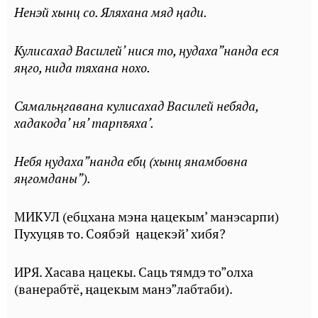
Ненэй хынц со. Яляхана мяд ңади.
Кулисахад Василей’ нися то, ңудаха”нанда еся
яңго, нида тяхана нохо.
Сямальңгавана кулисахад Василей небяда,
хадакода’ ня’ тарпъяха’.
Небя ңудаха”нанда ебц (хынц янамбовна
яңгомданы”).
МИКУЛ (ебцхана мэна ңацекым’ манэсарпи)
Пухуцяв то. Cоябэй ӊацекэй’ хибя?
ИРЯ. Хасава ӊацекы. Саць тямдэ то”олха
(ванерабтё, ңацекым манэ”лабтаби).