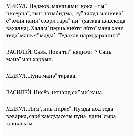
МИКУЛ. Пэдэюв, манзъями’ ӊока – ты”
нисерӊа”, тын лэтмбидма, су”лякуд маниева’
е”эмня ӊани’ сэври тара” ни” (хасава ңацекэда
вахалңа). Халям’ пэрць нибтя ябто”мана хане
теда’ мань я”мадм’. Тедахав ӊармдарханню”.
ВАСИЛЕЙ. Сава. Ⱨока ты” ӊадимя”? Саць
манэ”ман харвын.
МИКУЛ. Пуна манэ” тарава.
ВАСИЛЕЙ. Нисёв, нянанд си”ми’ хана.
МИКУЛ. Ним’, нив пирас”. Нумда ӊод теда’
вэварка, сарё хамдумсеты пуна ӊани’ сыра
хавнасьты.