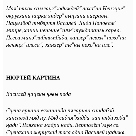
Мал’ тикы самляңг” юдимдей” похо”на Ненэцие”
округхана ңарка яндер” выңгана ваеравы.
Нацьмбой тыбэртя Василей Лида Поповам’
минре, ханий ненэцие” илм’ тумдаванзь харва.
Пьеса манэ”лабтамбида, ханзер” невхы” похо”на
ненэця” илеса”, ханзер” те”ны похо”на иле”.
НЮРТЕЙ КАРТИНА
Василей ӊацекы ӊэвы пода
Сцена еркана еяхананда пялярива синдабэй
хансавэй мяд ну. Мяд сидня”хадда хан няби хоба”
ӊади”. Яляхана мядри ңади. Вертолёт’ мун со.
Сценахана мерцяхад тоса ядна Василей ңадимя.