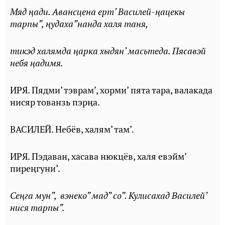
Мяд ңади. Авансцена ерт’ Василей-ңацекы
тарпы”, ңудаха”нанда халя таня,
тикэд халямда ңарка хыдян’ масьтеда. Пясавэй
небя ңадимя.
ИРЯ. Пядми’ тэврам’, хорми’ пята тара, валакада
нисяр тованзь пэрӊа.
ВАСИЛЕЙ. Небёв, халям’ там’.
ИРЯ. Пэдаван, хасава нюкцёв, халя евэйм’
пиреӊгуни’.
Сеңга мун”, вэнеко” мад” со”. Кулисахад Василей’
нися тарпы”.