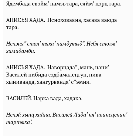
Ядембада евэйм’ ӊамзь тара, сяйм’ ӊэрц тара.
АНИСЬЯ ХАДА. Неноховавна, хасава ваюда
тара.
Ненэця” стол’ тяха’ намдутыд”. Небя столм’
хамадамби.
АНИСЬЯ ХАДА. Ⱨаворӊада”, мань, ӊани’
Василей пибида сэдбамалеӊгун, нива
хыниванда, хаӊгурванда’ е”эмня.
ВАСИЛЕЙ. Ⱨарка вада, хадакэ.
Ненэй хынц хайна. Василей Лида’ ня’ авансценан’
тарпъяха’.