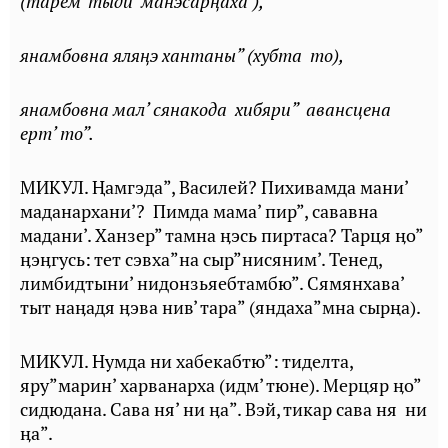
(тарем’ тыди’ манэсарңаха’),
янамбовна яляңэ хантаны” (хубта то),
янамбовна мал’ сянакода хибяри” авансцена
ерт’ то”.
МИКУЛ. Ⱨамгэда”, Василей? Пихивамда мани’
маданархани’? Пимда мама’ пир”, сававна
мадани’. Ханзер” тамна ӊэсь пиртаса? Тарця ӊо”
ӊэӊгусь: тет сэвха”на сыр”нисяним’. Тенед,
лимбидтыни’ нидонзьяебтамбю”. Сямянхава’
тыт наӊадя ӊэва нив’ тара” (яндаха”мна сырңа).
МИКУЛ. Нумда ни хабекабтю”: тиделта,
яру”марин’ харванарха (идм’ тюне). Мерцяр ӊо”
сидюдана. Сава ня’ ни ӊа”. Вэй, тикар сава ня ни
ӊа”.