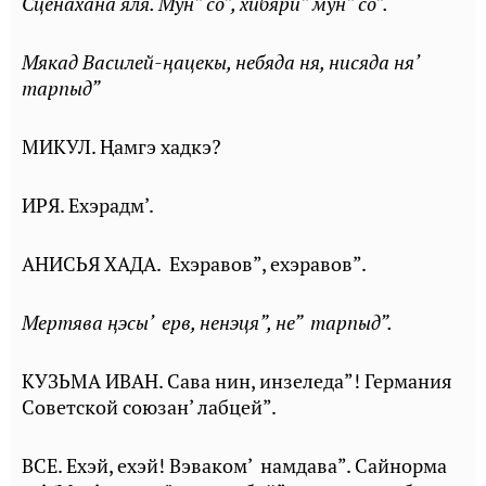
Сценахана яля. Мун” со”, хибяри” мун” со”.
Мякад Василей-ңацекы, небяда ня, нисяда ня’
тарпыд”
МИКУЛ. Ңамгэ хадкэ?
ИРЯ. Ехэрадм’.
АНИСЬЯ ХАДА. Ехэравов”, ехэравов”.
Мертява ңэсы’ ерв, ненэця”, не” тарпыд”.
КУЗЬМА ИВАН. Сава нин, инзеледа”! Германия
Советской союзан’ лабцей”.
ВСЕ. Ехэй, ехэй! Вэваком’ намдава”. Сайнорма