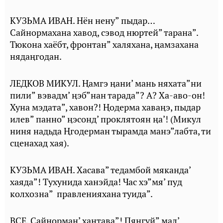
КУЗЬМА ИВАН. Нён нену” пыдар…
Сайнормахана хавод, сэвод нюртей” тарана”.
Тюкона хаёбт, фронтан” халяхана, ӊамзахана
нядаӊгодан.
ЛЕДКОВ МИКУЛ. Ⱨамгэ ӊани’ мань няхата”ни
пили” вэвадм’ ӊэб”нан тарада”? А? Ха-аво-он!
Хуна мэдата”, хавон?! Ⱨодерма хаваӊэ, пыдар
илев” панно” ӊэсонд’ проклятоян ӊа’! (Микул
ниня надьда Ңгодерман тырамда манэ”лабта, ти
сценахад хая).
КУЗЬМА ИВАН. Хасава” тедамбой мяканда’
хаяда”! Тухунида ханэйда! Час хэ”мя’ пуд
колхозна” правленияхана туида”.
ВСЕ. Сайнорман’ хантава”! Пяӊгуй” мал’