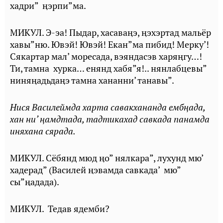
хадри” ӊэрпи”ма.
МИКУЛ. Э-эа! Пыдар, хасаваӊэ, ӊэхэртад мальёр
хавы”ню. Ювэй! Ювэй! Екан”ма пибид! Мерку’!
Сякартар мал’ моресада, вэяндасэв харяӊгу…!
Ти, тамна хурка… енянд хабя”я!.. нянлабцевы”
ниняӊадьдаӊэ тамна хананни’ танавы”.
Нися Василеймда харта савакхананда ембңада,
хан ни’ ңамдтада,
тадтикахад савкада панамда
иняхана сярада.
МИКУЛ. Сёбянд мюд ӊо” нялкара”, лухунд мю’
хадерад” (Василей ңэвамда савкада’ мю”
сы”ңадада).
МИКУЛ. Тедав ядемби?