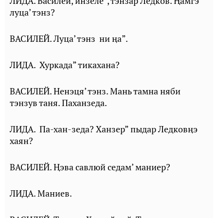
ЛИДА. Василей, инзеле”, тэнзар Ледков. Ⱨамгэ
луца’ тэнз?
ВАСИЛЕЙ. Луца’ тэнз ни ӊа”.
ЛИДА. Хуркада” тикахана?
ВАСИЛЕЙ. Ненэця’ тэнз. Мань тамна няби
тэнзув таня. Паханзеда.
ЛИДА. Па-хан-зеда? Ханзер” пыдар Ледковӊэ
хаян?
ВАСИЛЕЙ. Ⱨэва савлюй седам’ маниер?
ЛИДА. Маниев.