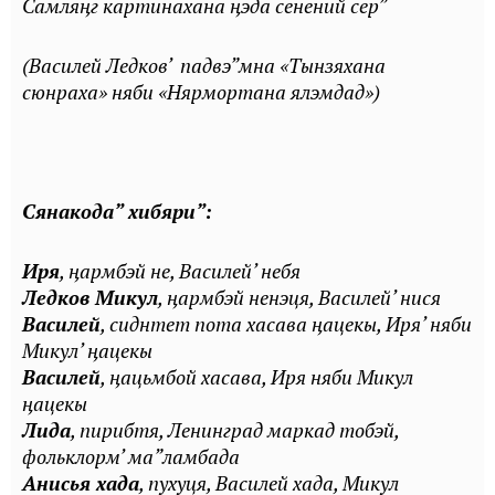
Самляӊг картинахана ӊэда сенений сер”
(Василей Ледков’ падвэ”мна «Тынзяхана
сюнраха» няби «Нярмортана ялэмдад»)
Сянакода” хибяри”:
Иря
, ӊармбэй не, Василей’ небя
Ледков Микул
, ӊармбэй ненэця, Василей’ нися
Василей
, сиднтет пота хасава ӊацекы, Иря’ няби
Микул’ ӊацекы
Василей
, ӊацьмбой хасава, Иря няби Микул
ӊацекы
Лида
, пирибтя, Ленинград маркад тобэй,
фольклорм’ ма”ламбада
Анисья хада
, пухуця, Василей хада, Микул