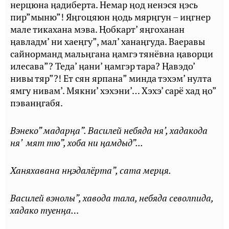
нерцюна ӊадиберта. Немар ӊод ненэся ӊэсь
пир”мыню”! Яӊгоцяюн ӊодь мярӊгун – иӊгнер
мале тикахана мэва. Ⱨобкарт’ яӊгоханан
ӊавладм’ ни хаеӊгу”, мал’ ханаӊгуда. Ваеравы
сайнорманд мальӊгана ӊамгэ тянёвна ӊаворци
илесава”? Теда’ ӊани’ ӊамгэр тара? Ⱨавэдо’
нивы тяр”?! Ет сян ярпана” минда тэхэм’ нулта
ямгу нивам’. Мякни’ хэхэни’… Хэхэ’ сарё хад ӊо”
пэванӊгабя.
Вэнеко” мадарӊа”. Василей небяда ня’, хадакода
ня’ мят тю”, хоба ни ӊамдыд”...
Ханяхавана нӊэдалёрта”, сата мерця.
Василей вэнолы”, хавода тала, небяда севолпида,
хадако туенӊа…