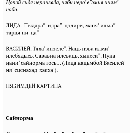
Ⱨопой сидя неранзяда, няби неро’ е”эмня иням’
няби.
ЛИДА. Пыдара” илра” ӊэлири, маня’ илма”
тарця ни ӊа”
ВАСИЛЕЙ. Тяха’ инзеле”. Ⱨаць ӊэва илми’
илебядысь. Сававна илеваць, хынёси”. Пуна
ӊани’ сайнорма тось… (Лида ңацьмбой Василей’
ня’ сценахад хаяха’).
НЯБИМДЕЙ КАРТИНА
Сайнорма