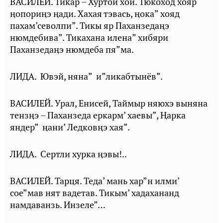
ВАСИЛЕЙ. Тикар – Хуртой хой. Тюкоход хояр
ӊопориӊэ ӊади. Хахая тэвась, ӊока” хояд
пахам’севолпи”. Тикы яр Паханзедаӊэ
нюмдебива”. Тикахана илена” хибяри
Паханзедаӊэ нюмдеба пя”ма.
ЛИДА. Ювэй, няна” и”ликабтынёв”.
ВАСИЛЕЙ. Урал, Енисей, Таймыр няюхэ выняна
тензӊэ – Паханзеда еркарм’ хаевы”, Ⱨарка
яндер” ӊани’ Ледковӊэ хая”.
ЛИДА. Сертли хурка ӊэвы!..
ВАСИЛЕЙ. Тарця. Теда’ мань хар”н илми’
сое”мав нят вадетав. Тикым’ хадахананд
намдаванзь. Инзеле”…