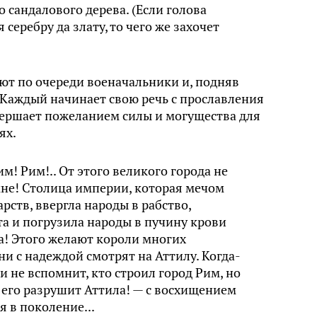
 сандалового дерева. (Если голова
 серебру да злату, то чего же захочет
ют по очереди военачальники и, подняв
. Каждый начинает свою речь с прославления
вершает пожеланием силы и могущества для
ях.
им! Рим!.. От этого великого города не
мне! Столица империи, которая мечом
рств, ввергла народы в рабство,
та и погрузила народы в пучину крови
а! Этого желают короли многих
ни с надеждой смотрят на Аттилу. Когда-
и не вспомнит, кто строил город Рим, но
а его разрушит Аттила! — с восхищением
я в поколение...