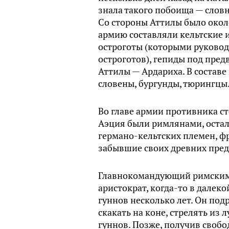
знала такого побоища — словн
Со стороны Аттилы было окол
армию составляли кельтские и
остроготы (которыми руковод
остроготов), гепиды под пре
Аттилы — Ардариха. В составе
словены, бургунды, тюрингцы
Во главе армии противника ст
Аэция были римлянами, остал
германо-кельтских племен, фр
забывшие своих древних предк
Главнокомандующий римским
аристократ, когда-то в далеко
гуннов несколько лет. Он подр
скакать на коне, стрелять из 
гуннов. Позже, получив свобо