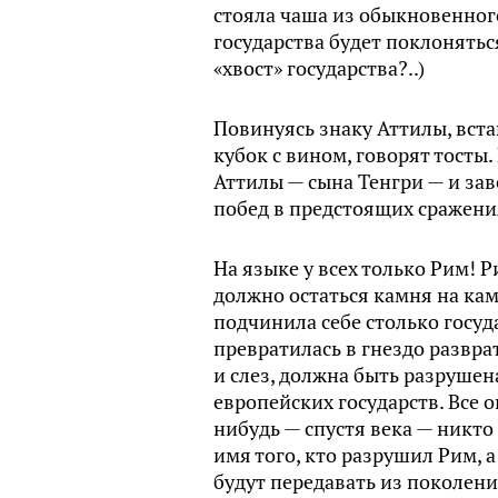
стояла чаша из обыкновенного
государства будет поклоняться
«хвост» государства?..)
Повинуясь знаку Аттилы, вста
кубок с вином, говорят тосты
Аттилы — сына Тенгри — и за
побед в предстоящих сражени
На языке у всех только Рим! Р
должно остаться камня на ка
подчинила себе столько госуда
превратилась в гнездо развра
и слез, должна быть разрушен
европейских государств. Все о
нибудь — спустя века — никто 
имя того, кто разрушил Рим, 
будут передавать из поколени