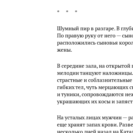
* * *
Шумный пир в разгаре. В глуб
По правую руку от него — сын
расположились сыновья короле
жены.
В середине зала, на открытой
мелодии танцуют наложницы. Л
страстные и соблазнительные
гибких тел, чуть мерцающих
и туники, сопровождаются не
украшающих их косы и запяст
На усталых лицах мужчин — р
еще хранят запах крови. Разв
несколько дней назад на Ката