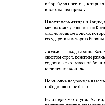
в борьбу за престол, потерпел
вновь нашел приют.
И вот теперь Аттила и Аэций,
мечом к мечу сошлись на Ката
стояло мощное войско, котор
государств и историю Европы 
До самого захода солнца Ката
свистом стрел, конским ржань
содрогалась от ужасной боли.
количество воинов.
Но ни одна не уронила наземь
победившего не было.
Если первым отступил Аэций, 
поставить точку в этом сраже