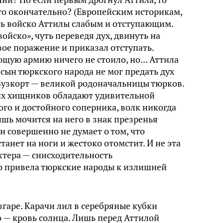
го окончательно? (Европейским историкам,
еть войско Аттилы слабым и отступающим.
войско», чуть переведя дух, двинуть на
вое поражение и приказал отступать.
ющую армию ничего не стоило, но... Аттила
 сын тюркского народа не мог предать дух
Бузкорт — великой родоначальницы тюрков.
гих хищников обладают удивительной
го и достойного соперника, волк никогда
ишь мочится на него в знак презренья
он совершенно не думает о том, что
танет на ноги и жестоко отомстит. И не эта
ктера — снисходительность
о привела тюркские народы к излишней
гаре. Карачи лил в серебряные кубки
 — кровь солнца. Лишь перед Аттилой