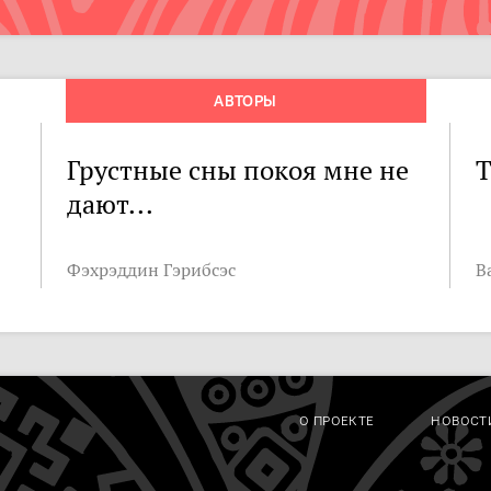
АВТОРЫ
Грустные сны покоя мне не
Т
дают...
Фэхрэддин Гэрибсэс
В
О ПРОЕКТЕ
НОВОСТ