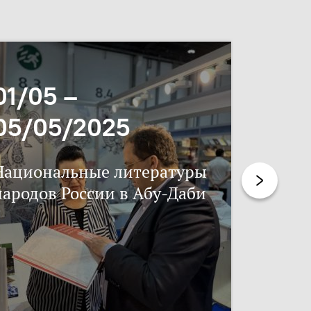
01/05 –
06/11
05/05/2025
17/11
Национальные литературы
Нацпис
народов России в Абу-Даби