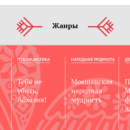
Жанры
ПУБЛИЦИСТИКА
НАРОДНАЯ МУДРОСТЬ
ДЕ
й
Тебя не
Мокшанская
П
убить,
народная
М
Абхазия!
мудрость
ф
д