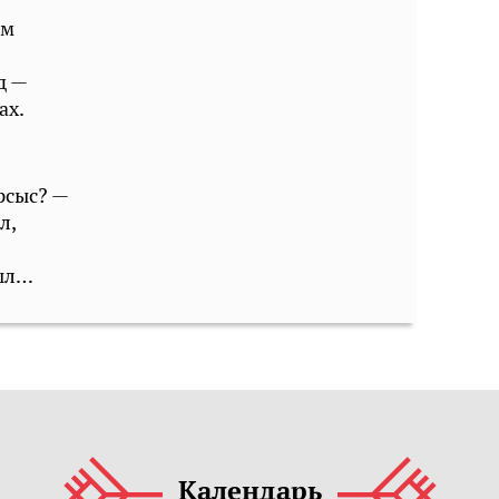
æм
д —
ах.
рсыс? —
л,
уыл…
Календарь