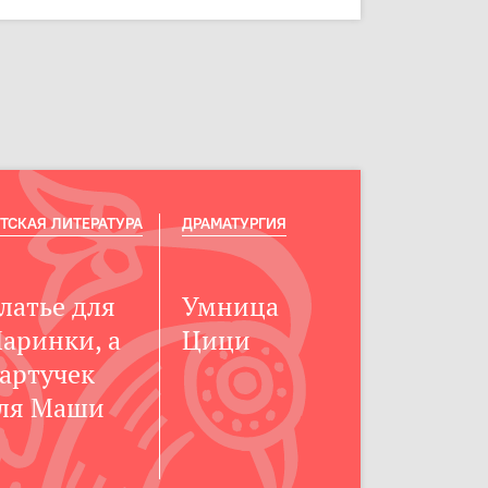
ТСКАЯ ЛИТЕРАТУРА
ДРАМАТУРГИЯ
латье для
Умница
аринки, а
Цици
артучек
ля Маши