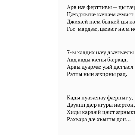
Арв нæ ферттивы — цы тæ
Цæвджытæ кæнæм æмист.
Джихæй нæм бынæй цы к
Гъе-мардзæ, цæвæг нæм и
7-ы халдих нæу дзæгъæлы
Авд авды кæны бæркад,
Арвы дуармæ уый дæгъæл 
Ратты нын æхцоны рад.
Кады нуазæнау фæрныг у,
Дзуапп дæр агуры нæртон,
Хиды карзæй цæст æрнык
Рахъара дæ хъыгты дон…