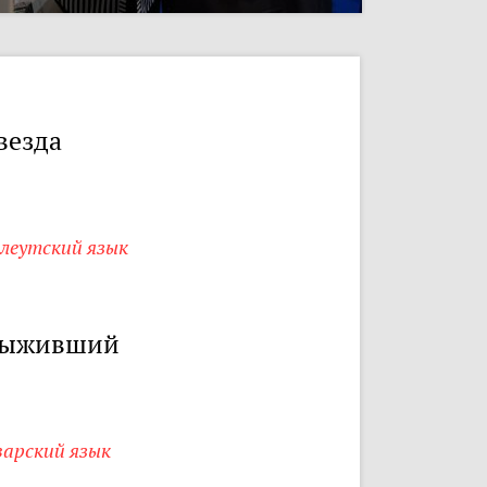
везда
елеутский язык
ыживший
варский язык