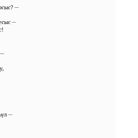
рсыс? —
æсыс —
с!
 —
у,
ъул —