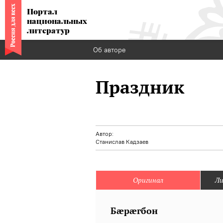
Портал
национальных
литератур
Об авторе
Праздник
Автор:
Станислав Кадзаев
Оригинал
Ли
Бæрæгбон