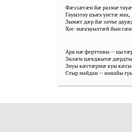
Фæззæгæн йæ размæ тау
Гауызтау цъæх уистæ мах,
Зымæг дæр йæ зачъе дауæ
Хос-мæкъуылтæй йын гæн
Арв нæ ферттивы — цы тæ
Зилæм цæвджытæ дæрдты
Зиуы кæстæрмæ куы кæсы
Стыр майдан — нанайы г