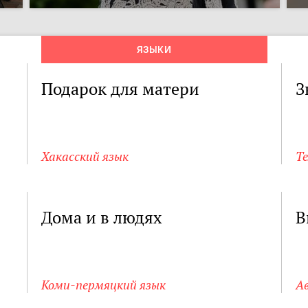
ЯЗЫКИ
Подарок для матери
З
Хакасский язык
Т
Дома и в людях
В
Коми-пермяцкий язык
А