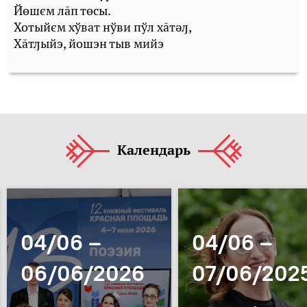
Йөшєм лăп төсы.
Хотыйєм хўват нўви пўл хăтәԓ,
Хăтԓыйэ, йошэн тыв мийэ
Календарь
04/06 –
04/06 –
06/06/2026
07/06/202