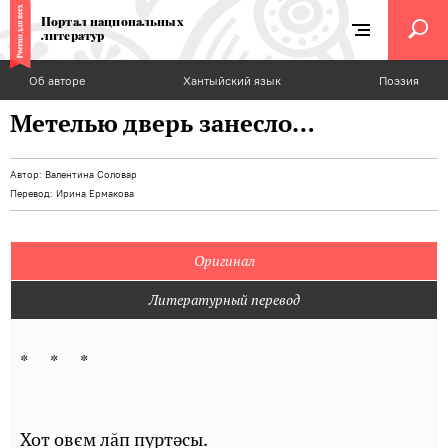
Портал национальных
литератур
Об авторе
Хантыйский язык
Поэзия
Метелью дверь занесло…
Автор:
Валентина Соловар
Перевод:
Ирина Ермакова
Оригинал
Литературный перевод
* * *
Хот овєм лăп пуртәсы.