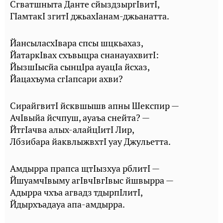
Сгватшныта Данте сйыздзыргIвитI,
ГIамтакI згитI джьахIанам-джьанатта.
ЙансыласхIвара спсы шцкьахаз,
ЙатаркIвах схъвыцра снанауахвитI:
ЙызшIысйа сынцIра ауацIа йсхаз,
Йацахъума сгIапсари ахви?
СирайгвитI йсквшышв апны Шекспир —
АчIвыйа йсчпуш, ауаъа снейта? —
ЙтгIачва алых-алайцIитI Лир,
Лбзибара йаквлыжвхтI уау Джульетта.
Амдырра прапса щтIызхуа рблитI —
ЙшуамчIвыму агIвчIвгIвыс йшвырра —
Адырра чхъа агвадз тдырпIлитI,
Йдырхъадауа апа-амдырра.