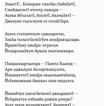
ЗныстI!.. Бомарше снапIы гIайкIитI,
СнайдылитI атеатр лашара —
Ауаъа йбзазитI, йпситI, йкачкIитI —
Джьауап гьазсауам са сазцIгIара.
Ауаса сгьтынчхум зджьарагьи,
ЗакIы гьсызгIалкIгIум анцIракъдзыра.
ЙрымгIану анцIра-псрагьи
ЙгьырзыхIвум йрыла хъагваквыра.
ГIащаквыргылхра — ГIамта Хьапщ —
Ари аджьауап йазаргвандзата,
ЙацашвтхтI анцIра акьальымчIапщ,
ЙгIаннажьын йшаъаз апш мадзата.
Йамайчуа уысагIвчвакI джьарщитI —
ЙгIарнатуа ачIвыйа ражви рлири?
Ауат рыхв надыркъвитI, йырщитI —