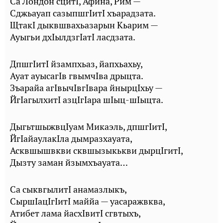
Са Лондон сцитI, Афина, Рим —
Сджьауап сазыпшгIитI хъарадзата.
ЩтакI дыквшвахьазарын Кьарим —
Ауыгьи дхIылдзгIатI ласдзата.
ДпшгIитI йзампхьаз, йапхьахьу,
Ауат ауысагIв гвымчIва дрыцта.
Зъарайа агIвычIвгIвара йнырцIхьу —
ЙгIагылхитI азцIгIара шIыц-шIыцта.
ДыгьтшыжвцIуам Микаэль, дпшгIитI,
ЙгIайаулакIла дымразхауата,
Асквшышвкви сквшызыкькви дырцIгитI,
Дызту заман йзымхъауата…
Са сыквгылитI анамазлыкъ,
СыршIацIгIитI маййа — уасаражвква,
Атибет лама йасхIвитI сгвтыхъ,