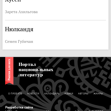
Зарета Ахильгова
Нюлкандя
Семен Губичан
Портал
национальных
литератур
О ПРОЕКТЕ
НОВОСТИ
КАЛЕНДАРЬ
ЯЗЫКИ
АВТОРЫ
ЖАНРЫ
Разработка сайта