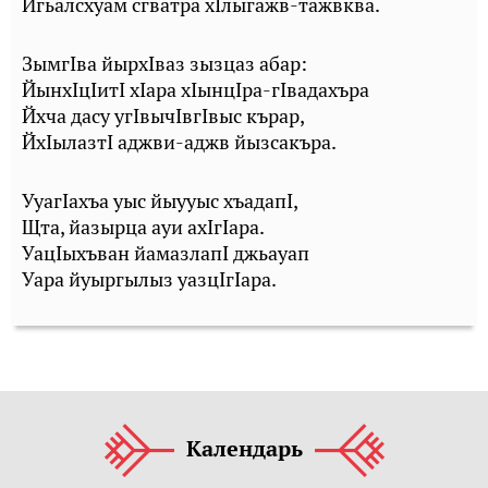
Йгьалсхуам сгватра хIлыгажв-тажвква.
ЗымгIва йырхIваз зызцаз абар:
ЙынхIцIитI хIара хIынцIра-гIвадахъра
Йхча дасу угIвычIвгIвыс кърар,
ЙхIылазтI аджви-аджв йызсакъра.
УуагIахъа уыс йыууыс хъадапI,
Щта, йазырца ауи ахIгIара.
УацIыхъван йамазлапI джьауап
Уара йуыргылыз уазцIгIара.
Календарь