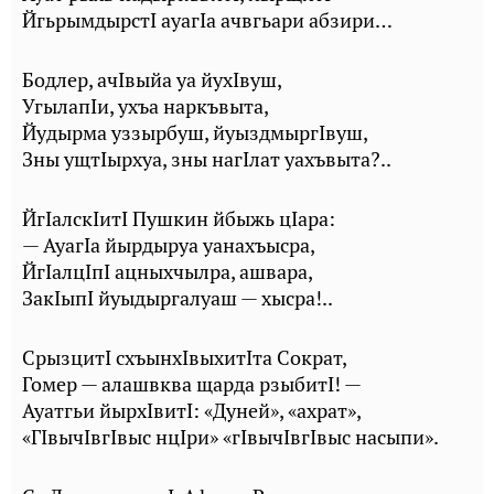
ЙгьрымдырстI ауагIа ачвгьари абзири…
Бодлер, ачIвыйа уа йухIвуш,
УгылапIи, ухъа наркъвыта,
Йудырма уззырбуш, йуыздмыргIвуш,
Зны ущтIырхуа, зны нагIлат уахъвыта?..
ЙгIалскIитI Пушкин йбыжь цIара:
— АуагIа йырдыруа уанахъысра,
ЙгIалцIпI ацныхчылра, ашвара,
ЗакIыпI йуыдыргалуаш — хысра!..
СрызцитI схъынхIвыхитIта Сократ,
Гомер — алашвква щарда рзыбитI! —
Ауатгьи йырхIвитI: «Дуней», «ахрат»,
«ГIвычIвгIвыс нцIри» «гIвычIвгIвыс насыпи».