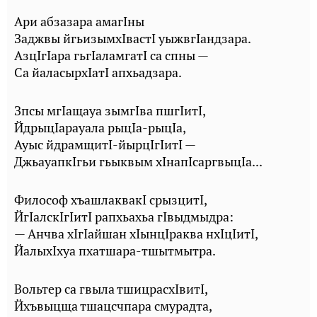
Ари абзазара амагIны
Заджвы йгьизымхIвастI уыжвгIандзара.
АзцIгIара гьгIаламгатI са спны —
Са йаласырхIатI апхьадзара.
Зпсы мгIащауа зымгIва пшгIитI,
ЙдрыцIарауала рыцIа-рыцIа,
Ауыс йдрамщитI-йырцIгIитI —
ДжьауапкIгьи гьыквым хIнапIсаргвыцIа...
Философ хъашлаквакI срызцитI,
ЙгIалскIгIитI рапхьахьа гIвыдмыдра:
— Анчва хIгIайшан хIынцIраква нхIцIитI,
ЙалыхIхуа пхатшара-тшытмытра.
Вольтер са гвыла тшицрасхIвитI,
Йхъвыцща тшацсчпара смурадта,