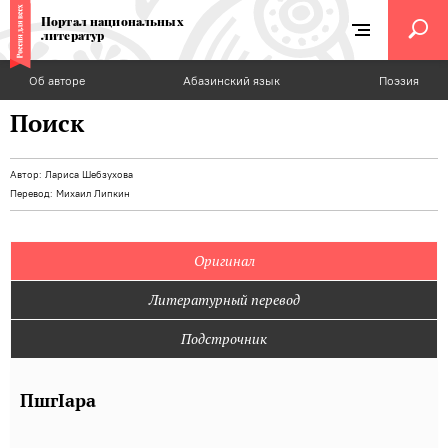
Портал национальных
литератур
Об авторе
Абазинский язык
Поэзия
Поиск
Автор:
Лариса Шебзухова
Перевод:
Михаил Липкин
Оригинал
Литературный перевод
Подстрочник
ПшгIара